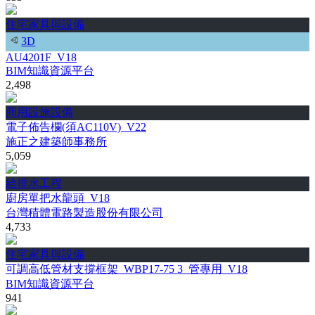
住宅家具與設備
3D
AU4201F_V18
BIM知識資源平台
2,498
商用設施設備
電子佈告欄(須AC110V)_V22
施正之建築師事務所
5,059
給排水工程
廚房單把水龍頭_V18
台灣積體電路製造股份有限公司
4,733
住宅家具與設備
可調高低管材支撐框架_WBP17-75 3_管專用_V18
BIM知識資源平台
941