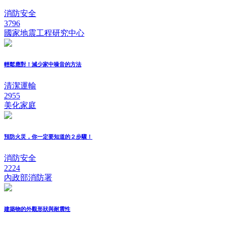
消防安全
3796
國家地震工程研究中心
輕鬆應對！減少家中噪音的方法
清潔運輸
2955
美化家庭
預防火災，你一定要知道的２步驟！
消防安全
2224
內政部消防署
建築物的外觀形狀與耐震性