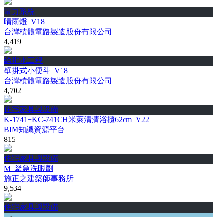
電力系統
晴雨燈_V18
台灣積體電路製造股份有限公司
4,419
給排水工程
壁掛式小便斗_V18
台灣積體電路製造股份有限公司
4,702
住宅家具與設備
K-1741+KC-741CH米萊清清浴櫃62cm_V22
BIM知識資源平台
815
住宅家具與設備
M_緊急洗眼劑
施正之建築師事務所
9,534
住宅家具與設備