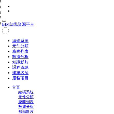
5
4
3
2
1
BIM
知識資源平台
編碼系統
元件分類
廠商列表
數據分析
知識影片
課程資訊
建築名師
服務項目
首頁
編碼系統
元件分類
廠商列表
數據分析
知識影片