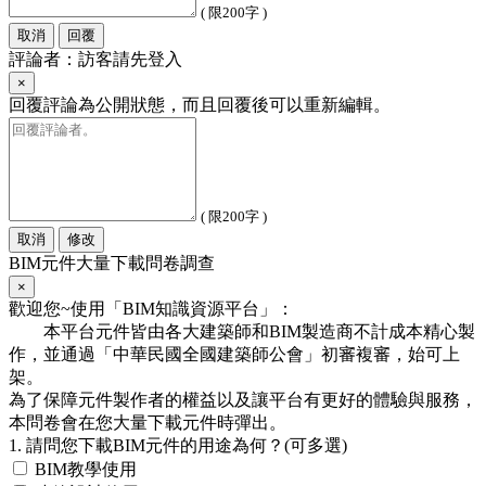
( 限200字 )
取消
回覆
評論者：訪客請先登入
×
回覆評論為公開狀態，而且回覆後可以重新編輯。
( 限200字 )
取消
修改
BIM元件大量下載問卷調查
×
歡迎您~使用「BIM知識資源平台」：
本平台元件皆由各大建築師和BIM製造商不計成本精心製
作，並通過「中華民國全國建築師公會」初審複審，始可上
架。
為了保障元件製作者的權益以及讓平台有更好的體驗與服務，
本問卷會在您大量下載元件時彈出。
1. 請問您下載BIM元件的用途為何？(可多選)
BIM教學使用