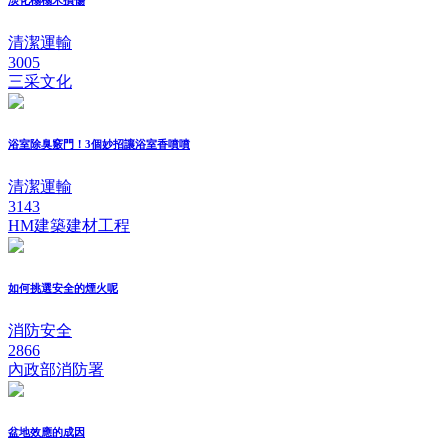
清潔運輸
3005
三采文化
浴室除臭竅門！3個妙招讓浴室香噴噴
清潔運輸
3143
HM建築建材工程
如何挑選安全的煙火呢
消防安全
2866
內政部消防署
盆地效應的成因