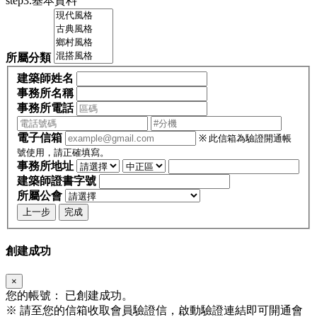
step3.基本資料
所屬分類
建築師姓名
事務所名稱
事務所電話
電子信箱
※ 此信箱為驗證開通帳
號使用，請正確填寫。
事務所地址
建築師證書字號
所屬公會
上一步
完成
創建成功
×
您的帳號：
已創建成功。
※
請至您的信箱收取會員驗證信，啟動驗證連結即可開通會