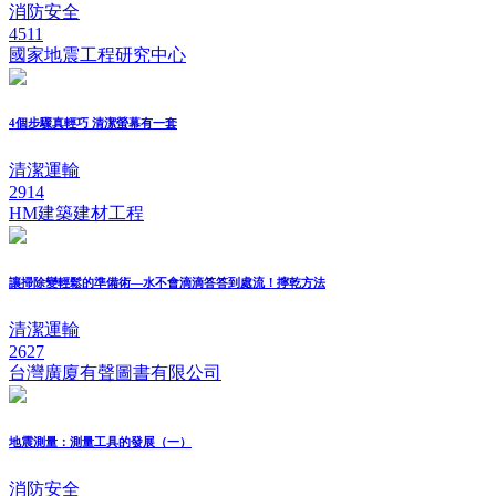
消防安全
4511
國家地震工程研究中心
4個步驟真輕巧 清潔螢幕有一套
清潔運輸
2914
HM建築建材工程
讓掃除變輕鬆的準備術—水不會滴滴答答到處流！擰乾方法
清潔運輸
2627
台灣廣廈有聲圖書有限公司
地震測量：測量工具的發展（一）
消防安全