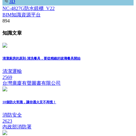
3D
NC-4827G防水鏡櫃_V22
BIM知識資源平台
894
知識文章
清潔廚房的原則-清洗餐具，要從精緻的玻璃餐具開始
清潔運輸
2569
台灣廣廈有聲圖書有限公司
10個防火常識，讓你遇火災不再慌！
消防安全
2623
內政部消防署