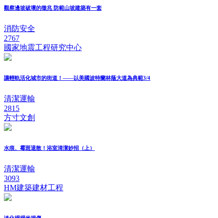
觀察邊坡破壞的徵兆 防範山坡建築有一套
消防安全
2767
國家地震工程研究中心
讓輕軌活化城市的街道！——以美國波特蘭林蔭大道為典範3/4
清潔運輸
2815
方寸文創
水痕、霉斑退散！浴室清潔妙招（上）
清潔運輸
3093
HM建築建材工程
淡化榻榻米損傷