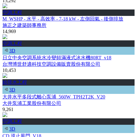
15,292
空調工程
M_WSHP - 水平 - 高效率 - 7-18 kW - 左側回氣 - 後側排放
施正之建築師事務所
14,969
空調工程
3D
日立中央空調系統水冷變頻滿液式冰水機80RT_v18
台灣博世舒適科技空調設備販賣股份有限公司
10,453
給排水工程
3D
大井水平多段式離心泵浦_560W_TPH2T2K_V20
大井泵浦工業股份有限公司
9,261
空調工程
3D
CD 逆止風門_V18