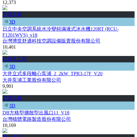
12,373
空調工程
3D
日立中央空調系統水冷變頻滿液式冰水機120RT (RCU-
F1201WVS)_v18
台灣博世舒適科技空調設備販賣股份有限公司
10,401
給排水工程
3D
大井立式多段離心泵浦_2_2kW_TPR3-17F_V20
大井泵浦工業股份有限公司
9,901
空調工程
3D
DB方格型擴散型出風口11_V18
台灣積體電路製造股份有限公司
10,169