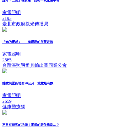
謹守「五要」保安康 防範一氧化碳中毒
家電照明
2193
臺北市政府觀光傳播局
「光的覺感」——光環境的良莠定義
家電照明
2565
台灣區照明燈具輸出業同業公會
捕蚊裝置距地面50公分 滅蚊最有效
家電照明
2659
健康醫療網
不只有載客的功能！電梯的新任務是…？