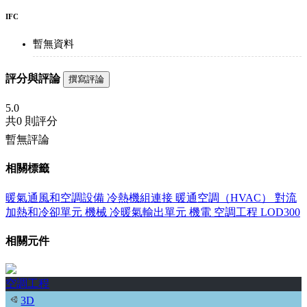
IFC
暫無資料
評分與評論
撰寫評論
5.0
共
0 則評分
暫無評論
相關標籤
暖氣通風和空調設備
冷熱機組連接
暖通空調（HVAC）
對流
加熱和冷卻單元
機械
冷暖氣輸出單元
機電
空調工程
LOD300
相關元件
空調工程
3D