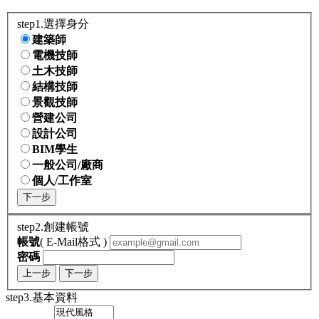
step1.選擇身分
建築師
電機技師
土木技師
結構技師
景觀技師
營建公司
設計公司
BIM學生
一般公司/廠商
個人/工作室
下一步
step2.創建帳號
帳號
( E-Mail格式 )
密碼
上一步
下一步
step3.基本資料