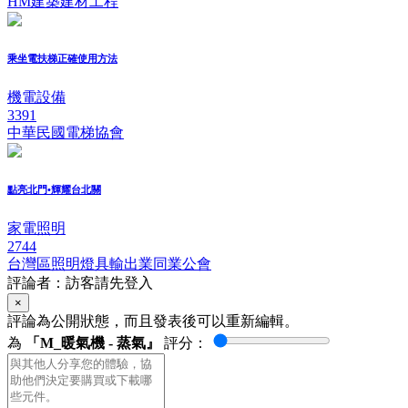
HM建築建材工程
乘坐電扶梯正確使用方法
機電設備
3391
中華民國電梯協會
點亮北門•輝耀台北關
家電照明
2744
台灣區照明燈具輸出業同業公會
評論者：訪客請先登入
×
評論為公開狀態，而且發表後可以重新編輯。
為
「M_暖氣機 - 蒸氣』
評分：