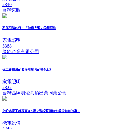
2830
台灣東販
不傷眼睛的燈！「健康光源」的重要性
家電照明
3368
薇銘企業有限公司
從工作檯燈的發展看燈具的變化1/5
家電照明
2822
台灣區照明燈具輸出業同業公會
交給水電工就萬事OK嗎？裝設泵浦前你必須知道的事！
機電設備
4249