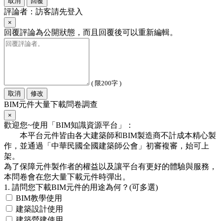
取消
回覆
評論者：訪客請先登入
×
回覆評論為公開狀態，而且回覆後可以重新編輯。
( 限200字 )
取消
修改
BIM元件大量下載問卷調查
×
歡迎您~使用「BIM知識資源平台」：
本平台元件皆由各大建築師和BIM製造商不計成本精心製
作，並通過「中華民國全國建築師公會」初審複審，始可上
架。
為了保障元件製作者的權益以及讓平台有更好的體驗與服務，
本問卷會在您大量下載元件時彈出。
1. 請問您下載BIM元件的用途為何？(可多選)
BIM教學使用
建築設計使用
建築營建使用