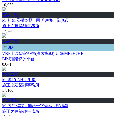
10,072
空調工程
M_排氣器帶櫥櫃 - 圓形連接 - 吸頂式
施正之建築師事務所
17,246
空調工程
3D
VRF上吹型室外機(高效率型)-U-56ME2H7HE
BIM知識資源平台
8,641
空調工程
M_屋頂 AHU 風機
施正之建築師事務所
17,100
電力系統
M_導管偏移 - 無頭一字螺絲 - 壓鑄鋅
施正之建築師事務所