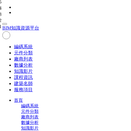
5
4
3
2
1
BIM
知識資源平台
編碼系統
元件分類
廠商列表
數據分析
知識影片
課程資訊
建築名師
服務項目
首頁
編碼系統
元件分類
廠商列表
數據分析
知識影片