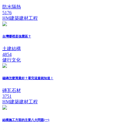
防水隔熱
5176
HM建築建材工程
台灣哪裡是強震區？
土建結構
4854
健行文化
磁磚怎麼買最好？看完這篇就知道！
磚瓦石材
3751
HM建築建材工程
結構施工方面的主要八大問題(一)