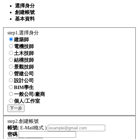
選擇身分
創建帳號
基本資料
step1.選擇身分
建築師
電機技師
土木技師
結構技師
景觀技師
營建公司
設計公司
BIM學生
一般公司/廠商
個人/工作室
下一步
step2.創建帳號
帳號
( E-Mail格式 )
密碼