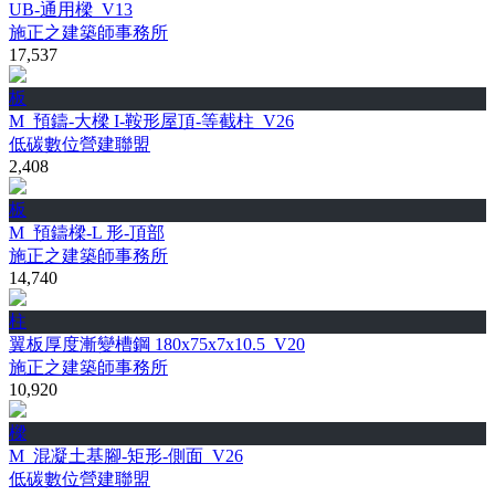
UB-通用樑_V13
施正之建築師事務所
17,537
板
M_預鑄-大樑 I-鞍形屋頂-等截柱_V26
低碳數位營建聯盟
2,408
板
M_預鑄樑-L 形-頂部
施正之建築師事務所
14,740
柱
翼板厚度漸變槽鋼 180x75x7x10.5_V20
施正之建築師事務所
10,920
樑
M_混凝土基腳-矩形-側面_V26
低碳數位營建聯盟