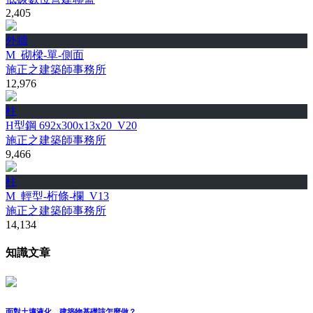
2,405
外牆
M_砌樑-單-側面
施正之建築師事務所
12,976
柱
H型鋼 692x300x13x20_V20
施正之建築師事務所
9,466
柱
M_輕型-桁條-欄_V13
施正之建築師事務所
14,134
知識文章
面對土壤液化，建築物基礎該怎麼做？