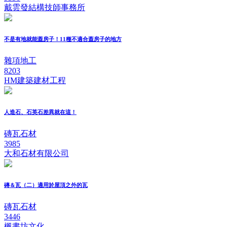
戴雲發結構技師事務所
不是有地就能蓋房子！11種不適合蓋房子的地方
雜項地工
8203
HM建築建材工程
人造石、石英石差異就在這！
磚瓦石材
3985
大和石材有限公司
磚＆瓦（二）適用於屋頂之外的瓦
磚瓦石材
3446
楓書坊文化