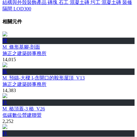
結構與外殼裝飾產品
磚塊
石工
混凝土磚
圬工
混凝土磚
裝修
隔間
LOD300
相關元件
樑
M_條形基腳-剖面
施正之建築師事務所
14,015
板
M_預鑄-大樑 I-含開口的鞍形屋頂_V13
施正之建築師事務所
14,383
柱
M_樁頂蓋-3 樁_V26
低碳數位營建聯盟
2,252
柱