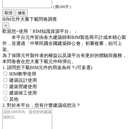
( 限200字 )
取消
修改
BIM元件大量下載問卷調查
×
歡迎您~使用「BIM知識資源平台」：
本平台元件皆由各大建築師和BIM製造商不計成本精心製
作，並通過「中華民國全國建築師公會」初審複審，始可上
架。
為了保障元件製作者的權益以及讓平台有更好的體驗與服務，
本問卷會在您大量下載元件時彈出。
1. 請問您下載BIM元件的用途為何？(可多選)
BIM教學使用
建築設計使用
建築營建使用
建築竣工使用
其他
2. 對於本平台，您有什麼建議或想法？