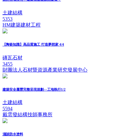
土建結構
5353
HM建築建材工程
【陶瓷知識】高品質施工 打造夢想家 4/4
磚瓦石材
3455
財團法人石材暨資源產業研究發展中心
建築安全履歷完整呈現規劃—工地執行1/2
土建結構
5594
戴雲發結構技師事務所
淺談防水塗料