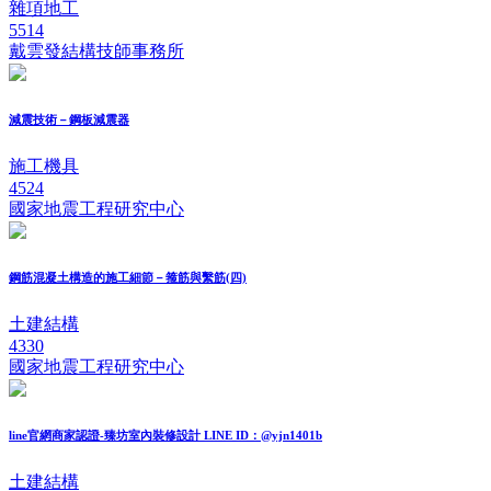
雜項地工
5514
戴雲發結構技師事務所
減震技術－鋼板減震器
施工機具
4524
國家地震工程研究中心
鋼筋混凝土構造的施工細節－箍筋與繫筋(四)
土建結構
4330
國家地震工程研究中心
line官網商家認證-臻坊室內裝修設計 LINE ID：@yjn1401b
土建結構