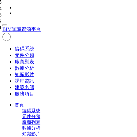
5
4
3
2
1
BIM
知識資源平台
編碼系統
元件分類
廠商列表
數據分析
知識影片
課程資訊
建築名師
服務項目
首頁
編碼系統
元件分類
廠商列表
數據分析
知識影片