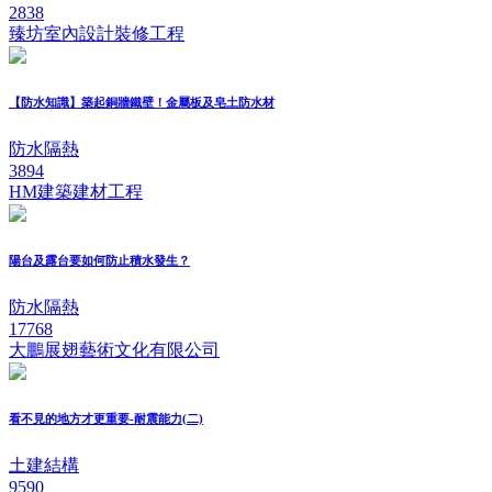
2838
臻坊室內設計裝修工程
【防水知識】築起銅牆鐵壁！金屬板及皂土防水材
防水隔熱
3894
HM建築建材工程
陽台及露台要如何防止積水發生？
防水隔熱
17768
大鵬展翅藝術文化有限公司
看不見的地方才更重要-耐震能力(二)
土建結構
9590