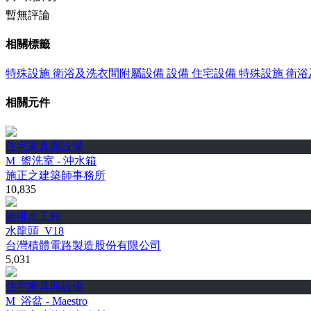
暫無評論
相關標籤
特殊設施
衛浴及洗衣間附屬設備
設備
住宅設備
特殊設施
衛浴
相關元件
住宅家具與設備
M_盥洗室 - 沖水箱
施正之建築師事務所
10,835
給排水工程
水龍頭_V18
台灣積體電路製造股份有限公司
5,031
住宅家具與設備
M_浴盆 - Maestro