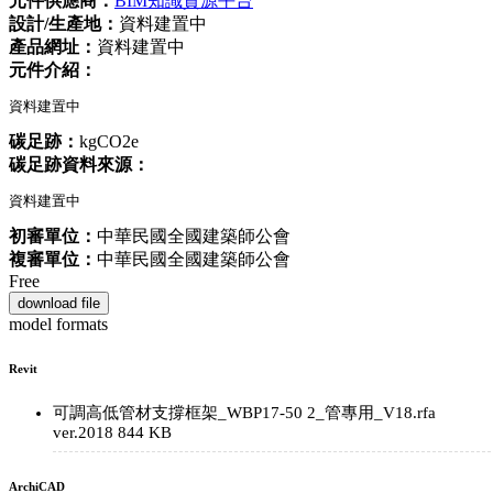
元件供應商：
BIM知識資源平台
設計/生產地：
資料建置中
產品網址：
資料建置中
元件介紹：
資料建置中
碳足跡：
kgCO2e
碳足跡資料來源：
資料建置中
初審單位：
中華民國全國建築師公會
複審單位：
中華民國全國建築師公會
Free
download file
model formats
Revit
可調高低管材支撐框架_WBP17-50 2_管專用_V18.rfa
ver.2018
844 KB
ArchiCAD