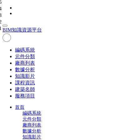
5
4
3
2
1
BIM
知識資源平台
編碼系統
元件分類
廠商列表
數據分析
知識影片
課程資訊
建築名師
服務項目
首頁
編碼系統
元件分類
廠商列表
數據分析
知識影片