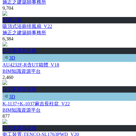
施正之建築師事務所
9,704
空調工程
吸頂式浴廁排風扇_V22
施正之建築師事務所
6,384
住宅家具與設備
3D
AU4232F-R含UT箱體_V18
BIM知識資源平台
2,460
住宅家具與設備
3D
K-1137+K-1037麻吉長柱盆_V22
BIM知識資源平台
877
住宅家具與設備
衛工裝置-TENCO-SL1763PWD_V20