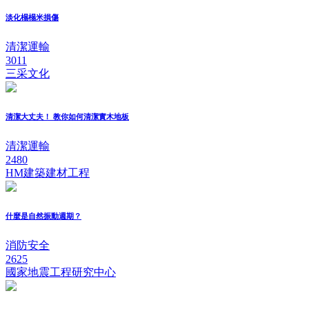
淡化榻榻米損傷
清潔運輸
3011
三采文化
清潔大丈夫！ 教你如何清潔實木地板
清潔運輸
2480
HM建築建材工程
什麼是自然振動週期？
消防安全
2625
國家地震工程研究中心