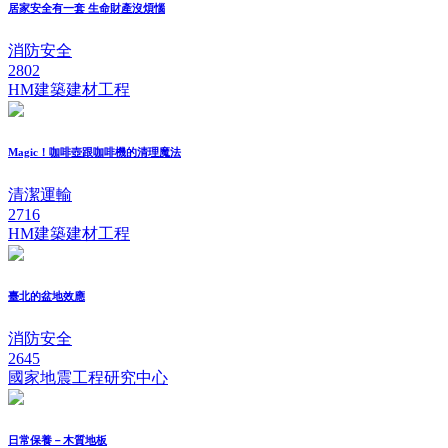
居家安全有一套 生命財產沒煩惱
消防安全
2802
HM建築建材工程
Magic！咖啡壺跟咖啡機的清理魔法
清潔運輸
2716
HM建築建材工程
臺北的盆地效應
消防安全
2645
國家地震工程研究中心
日常保養－木質地板