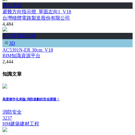
電力系統
避難方向指示燈_單面左向1_V18
台灣積體電路製造股份有限公司
4,484
住宅家具與設備
3D
AC5391N-ER 30cm_V18
BIM知識資源平台
2,444
知識文章
高度都市化來臨 消防規劃的安全課題！
消防安全
3237
HM建築建材工程