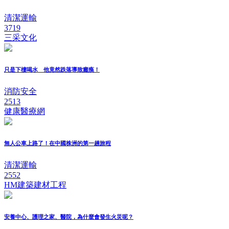
清潔運輸
3719
三采文化
只是下樓喝水 他竟然跌落導致癱瘓！
消防安全
2513
健康醫療網
無人公車上路了！在中國株洲的第一趟旅程
清潔運輸
2552
HM建築建材工程
安養中心、護理之家、醫院，為什麼會發生火災呢？