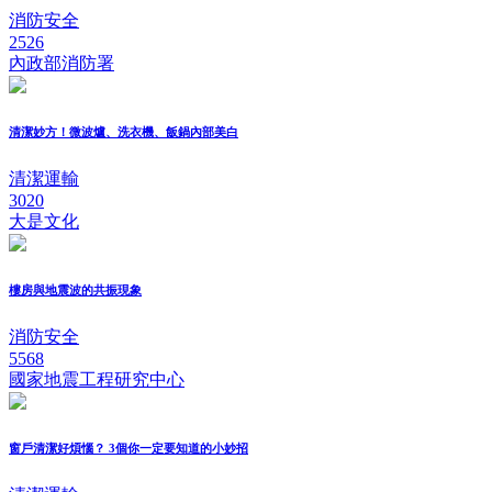
消防安全
2526
內政部消防署
清潔妙方！微波爐、洗衣機、飯鍋內部美白
清潔運輸
3020
大是文化
樓房與地震波的共振現象
消防安全
5568
國家地震工程研究中心
窗戶清潔好煩惱？ 3個你一定要知道的小妙招