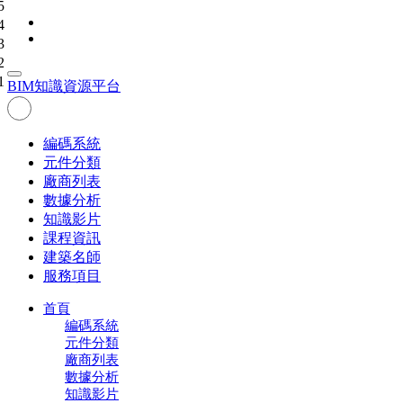
5
4
3
2
1
BIM
知識資源平台
編碼系統
元件分類
廠商列表
數據分析
知識影片
課程資訊
建築名師
服務項目
首頁
編碼系統
元件分類
廠商列表
數據分析
知識影片