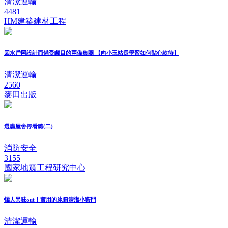
清潔運輸
4481
HM建築建材工程
因水戶岡設計而備受矚目的兩備集團 【向小玉站長學習如何貼心款待】
清潔運輸
2560
麥田出版
選購屋舍停看聽(二)
消防安全
3155
國家地震工程研究中心
惱人異味out！實用的冰箱清潔小竅門
清潔運輸