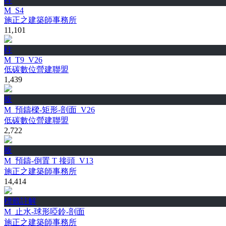
柱
M_S4
施正之建築師事務所
11,101
柱
M_T9_V26
低碳數位營建聯盟
1,439
板
M_預鑄樑-矩形-剖面_V26
低碳數位營建聯盟
2,722
板
M_預鑄-倒置 T 接頭_V13
施正之建築師事務所
14,414
標籤註解
M_止水-球形啞鈴-剖面
施正之建築師事務所