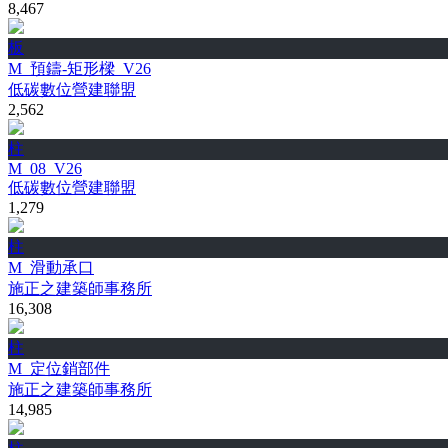
8,467
板
M_預鑄-矩形樑_V26
低碳數位營建聯盟
2,562
柱
M_08_V26
低碳數位營建聯盟
1,279
柱
M_滑動承口
施正之建築師事務所
16,308
柱
M_定位銷部件
施正之建築師事務所
14,985