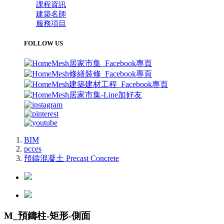
課程資訊
建築名師
服務項目
FOLLOW US
BIM
pcces
預鑄混凝土 Precast Concrete
M_預鑄柱-矩形-側面