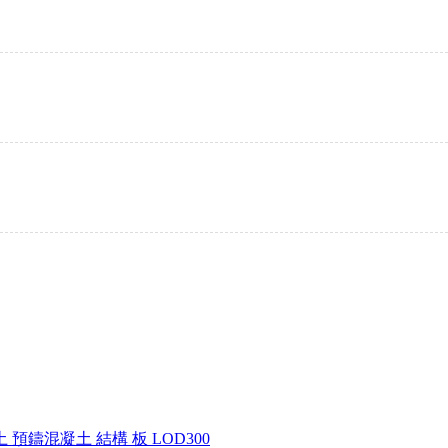
土
預鑄混凝土
結構
板
LOD300