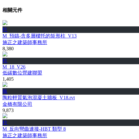
相關元件
柱
M_預鑄-含多層樑托的矩形柱_V13
施正之建築師事務所
8,380
柱
M_18_V26
低碳數位營建聯盟
1,405
板
陶粒輕質氣泡混凝土牆板_V18.rvt
金橋有限公司
9,873
柱
M_反向彎曲連接-HBT 類型 8
施正之建築師事務所