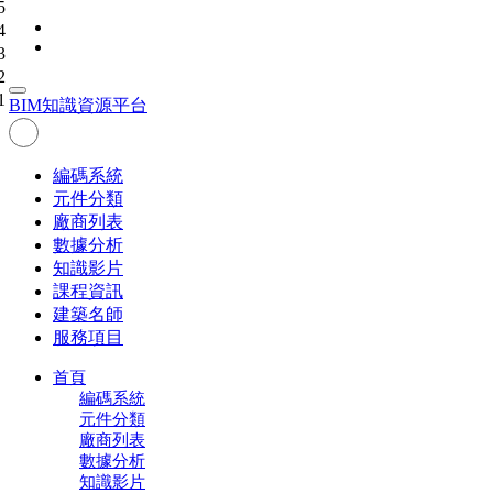
5
4
3
2
1
BIM
知識資源平台
編碼系統
元件分類
廠商列表
數據分析
知識影片
課程資訊
建築名師
服務項目
首頁
編碼系統
元件分類
廠商列表
數據分析
知識影片