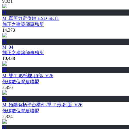
9,031
柱
M_單剪力定位銷 HSD-SET1
施正之建築師事務所
14,373
柱
M_04
施正之建築師事務所
10,438
樑
M_雙 T 形托樑-頂部_V26
低碳數位營建聯盟
2,450
板
M_預鑄有柄平台構件-單 T 形-剖面_V26
低碳數位營建聯盟
2,324
柱