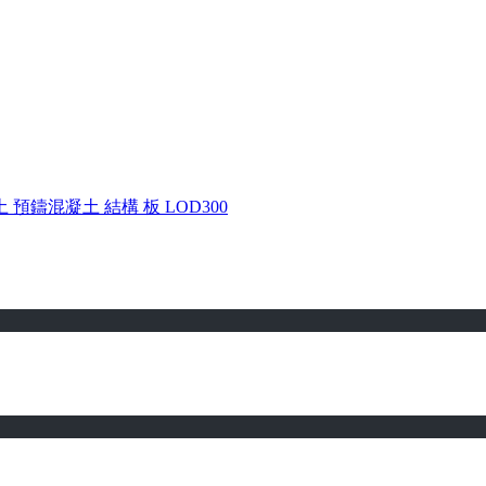
土
預鑄混凝土
結構
板
LOD300