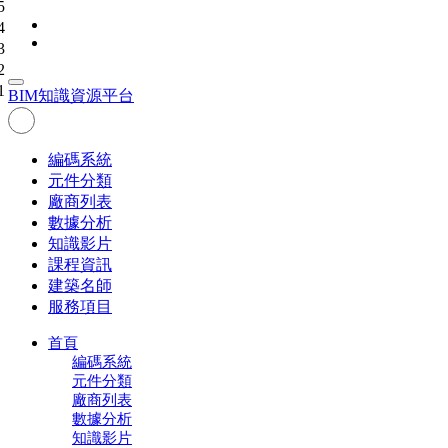
5
4
3
2
1
BIM
知識資源平台
編碼系統
元件分類
廠商列表
數據分析
知識影片
課程資訊
建築名師
服務項目
首頁
編碼系統
元件分類
廠商列表
數據分析
知識影片