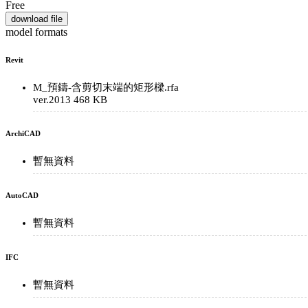
Free
download file
model formats
Revit
M_預鑄-含剪切末端的矩形樑.rfa
ver.2013
468 KB
ArchiCAD
暫無資料
AutoCAD
暫無資料
IFC
暫無資料