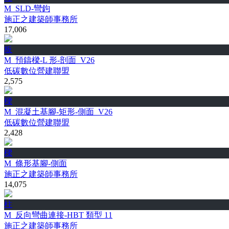
M_SLD-彎鉤
施正之建築師事務所
17,006
板
M_預鑄樑-L 形-剖面_V26
低碳數位營建聯盟
2,575
樑
M_混凝土基腳-矩形-側面_V26
低碳數位營建聯盟
2,428
樑
M_條形基腳-側面
施正之建築師事務所
14,075
柱
M_反向彎曲連接-HBT 類型 11
施正之建築師事務所