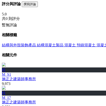
評分與評論
撰寫評論
5.0
共
0 則評分
暫無評論
相關標籤
結構與外殼裝飾產品
結構混凝土製品
混凝土
預鑄混凝土
混凝
相關元件
柱
M_S1
施正之建築師事務所
9,973
柱
M_17
施正之建築師事務所