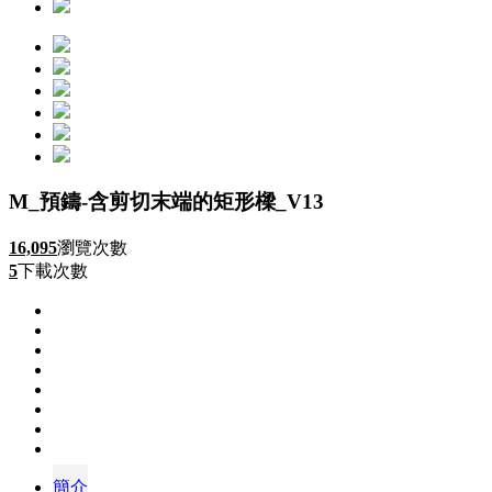
M_預鑄-含剪切末端的矩形樑_V13
16,095
瀏覽次數
5
下載次數
簡介