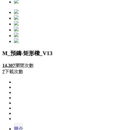
M_預鑄-矩形樑_V13
14,307
瀏覽次數
7
下載次數
簡介