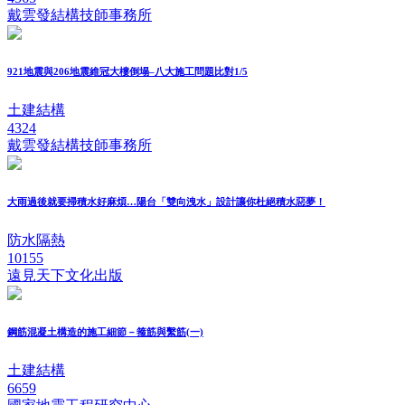
戴雲發結構技師事務所
921地震與206地震維冠大樓倒塌–八大施工問題比對1/5
土建結構
4324
戴雲發結構技師事務所
大雨過後就要掃積水好麻煩…陽台「雙向洩水」設計讓你杜絕積水惡夢！
防水隔熱
10155
遠見天下文化出版
鋼筋混凝土構造的施工細節－箍筋與繫筋(一)
土建結構
6659