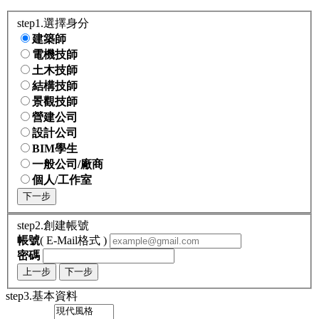
step1.選擇身分
建築師
電機技師
土木技師
結構技師
景觀技師
營建公司
設計公司
BIM學生
一般公司/廠商
個人/工作室
下一步
step2.創建帳號
帳號
( E-Mail格式 )
密碼
上一步
下一步
step3.基本資料