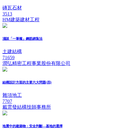
磚瓦石材
3513
HM建築建材工程
淺談「一筆箍」鋼筋綁紮法
土建結構
71659
潤弘精密工程事業股份有限公司
結構設計方面的主要六大問題(四)
雜項地工
7707
戴雲發結構技師事務所
地震中的建築物：安全判斷—基地的選擇