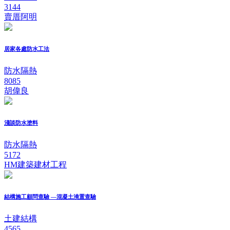
3144
賣厝阿明
居家各處防水工法
防水隔熱
8085
胡偉良
淺談防水塗料
防水隔熱
5172
HM建築建材工程
結構施工顧問查驗 —混凝土澆置查驗
土建結構
4565