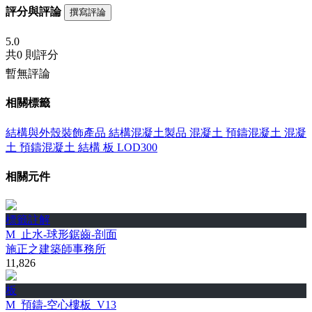
評分與評論
撰寫評論
5.0
共
0 則評分
暫無評論
相關標籤
結構與外殼裝飾產品
結構混凝土製品
混凝土
預鑄混凝土
混凝
土
預鑄混凝土
結構
板
LOD300
相關元件
標籤註解
M_止水-球形鋸齒-剖面
施正之建築師事務所
11,826
板
M_預鑄-空心樓板_V13