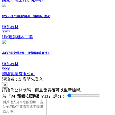
國家地震工程研究中心
採光不佳？用紐約經典「地鐵磚」點亮
磚瓦石材
3253
HM建築建材工程
為你的家穿對衣服 優質磁磚這麼挑！
磚瓦石材
5996
騰驥實業有限公司
評論者：訪客請先登入
×
評論為公開狀態，而且發表後可以重新編輯。
為
「M_預鑄-矩形樑_V13』
評分：