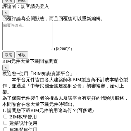
評論者：訪客請先登入
×
回覆評論為公開狀態，而且回覆後可以重新編輯。
( 限200字 )
取消
修改
BIM元件大量下載問卷調查
×
歡迎您~使用「BIM知識資源平台」：
本平台元件皆由各大建築師和BIM製造商不計成本精心製
作，並通過「中華民國全國建築師公會」初審複審，始可上
架。
為了保障元件製作者的權益以及讓平台有更好的體驗與服務，
本問卷會在您大量下載元件時彈出。
1. 請問您下載BIM元件的用途為何？(可多選)
BIM教學使用
建築設計使用
建築營建使用