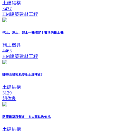
土建結構
3437
HM建築建材工程
挖土、運土、卸土一機搞定！靈活的推土機
施工機具
4463
HM建築建材工程
哪些區域容易發生土壤液化?
土建結構
3129
胡偉良
防震建築種類多 ６大重點教你挑
土建結構