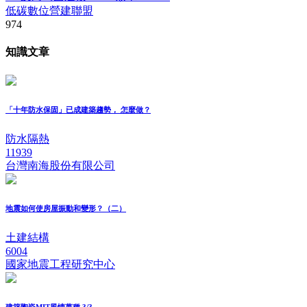
低碳數位營建聯盟
974
知識文章
「十年防水保固」已成建築趨勢， 怎麼做？
防水隔熱
11939
台灣南海股份有限公司
地震如何使房屋振動和變形？（二）
土建結構
6004
國家地震工程研究中心
建築陶瓷MIT風情萬種 3/3