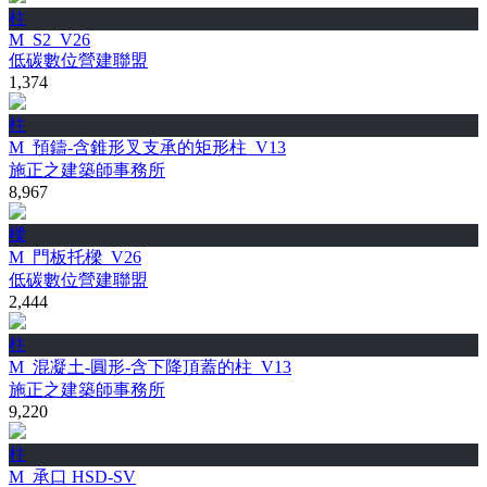
柱
M_S2_V26
低碳數位營建聯盟
1,374
柱
M_預鑄-含錐形叉支承的矩形柱_V13
施正之建築師事務所
8,967
樑
M_門板托樑_V26
低碳數位營建聯盟
2,444
柱
M_混凝土-圓形-含下降頂蓋的柱_V13
施正之建築師事務所
9,220
柱
M_承口 HSD-SV