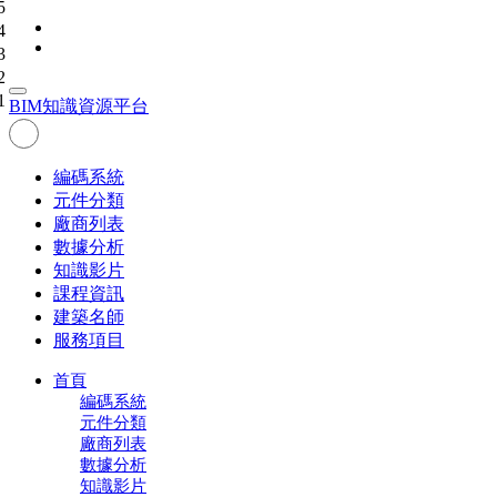
5
4
3
2
1
BIM
知識資源平台
編碼系統
元件分類
廠商列表
數據分析
知識影片
課程資訊
建築名師
服務項目
首頁
編碼系統
元件分類
廠商列表
數據分析
知識影片