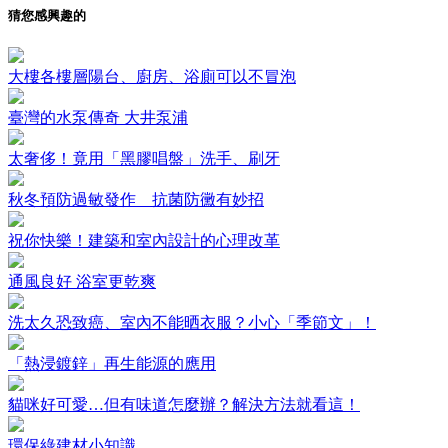
猜您感興趣的
大樓各樓層陽台、廚房、浴廁可以不冒泡
臺灣的水泵傳奇 大井泵浦
太奢侈！竟用「黑膠唱盤」洗手、刷牙
秋冬預防過敏發作 抗菌防黴有妙招
祝你快樂！建築和室內設計的心理改革
通風良好 浴室更乾爽
洗太久恐致癌、室內不能晒衣服？小心「季節文」！
「熱浸鍍鋅」再生能源的應用
貓咪好可愛…但有味道怎麼辦？解決方法就看這！
環保綠建材小知識