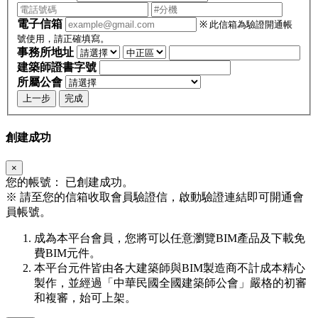
電子信箱
※ 此信箱為驗證開通帳
號使用，請正確填寫。
事務所地址
建築師證書字號
所屬公會
上一步
完成
創建成功
×
您的帳號：
已創建成功。
※
請至您的信箱收取會員驗證信，啟動驗證連結即可開通會
員帳號。
成為本平台會員，您將可以任意瀏覽BIM產品及下載免
費BIM元件。
本平台元件皆由各大建築師與BIM製造商不計成本精心
製作，並經過「中華民國全國建築師公會」嚴格的初審
和複審，始可上架。