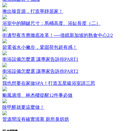
揪出噪音源，打造寧靜居家！
浴室中的關鍵尺寸：馬桶高度、浴缸長度（二）
街邊型夜市應徹底改革！──借鏡新加坡的熟食中心2/2
節電省水小撇步，鞏固荷包超有感！
衛浴設備怎麼選 讓專家告訴你PART1
衛浴設備怎麼選 讓專家告訴你PART2
我也想要在家做SPA！打造五星級浴室請三思
颱風過境 林杰樑提醒12件事必做
除甲醛就要這麼做！
管道間沒有確實填塞 廁所臭烘烘