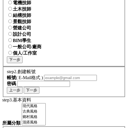
電機技師
土木技師
結構技師
景觀技師
營建公司
設計公司
BIM學生
一般公司/廠商
個人/工作室
下一步
step2.創建帳號
帳號
( E-Mail格式 )
密碼
上一步
下一步
step3.基本資料
所屬分類