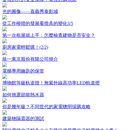
光的圖像——嘉義秀泰影城
從工作檯燈的發展看燈具的變化3/5
第一次租屋就上手：怎麼檢查建物是否安全？
廚房家電輕鬆購！(2/2)
統一東京股份有限公司簡介
電梯專用鑰匙的保管
博物館等級軌道燈！無紫外線高功率LED軌道燈
如何挑選節能熱水器
你是幾年級？不同世代的家電聰明採購攻略
建築物隔震器的測試