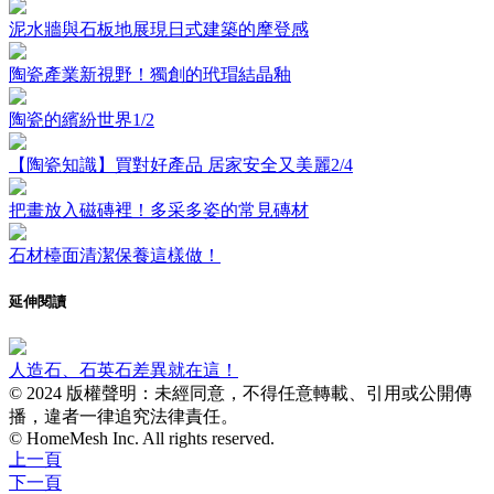
泥水牆與石板地展現日式建築的摩登感
陶瓷產業新視野！獨創的玳瑁結晶釉
陶瓷的繽紛世界1/2
【陶瓷知識】買對好產品 居家安全又美麗2/4
把畫放入磁磚裡！多采多姿的常見磚材
石材檯面清潔保養這樣做！
延伸閱讀
人造石、石英石差異就在這！
© 2024 版權聲明：未經同意，不得任意轉載、引用或公開傳
播，違者一律追究法律責任。
© HomeMesh Inc. All rights reserved.
上一頁
下一頁