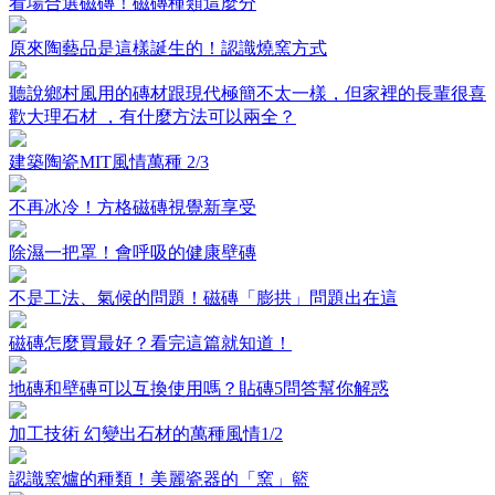
看場合選磁磚！磁磚種類這麼分
原來陶藝品是這樣誕生的！認識燒窯方式
聽說鄉村風用的磚材跟現代極簡不太一樣，但家裡的長輩很喜
歡大理石材 ，有什麼方法可以兩全？
建築陶瓷MIT風情萬種 2/3
不再冰冷！方格磁磚視覺新享受
除濕一把罩！會呼吸的健康壁磚
不是工法、氣候的問題！磁磚「膨拱」問題出在這
磁磚怎麼買最好？看完這篇就知道！
地磚和壁磚可以互換使用嗎？貼磚5問答幫你解惑
加工技術 幻變出石材的萬種風情1/2
認識窯爐的種類！美麗瓷器的「窯」籃