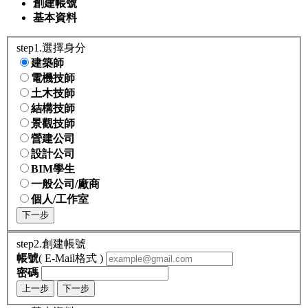
創建帳號
基本資料
step1.選擇身分
建築師
電機技師
土木技師
結構技師
景觀技師
營建公司
設計公司
BIM學生
一般公司/廠商
個人/工作室
下一步
step2.創建帳號
帳號
( E-Mail格式 )
密碼
上一步
下一步