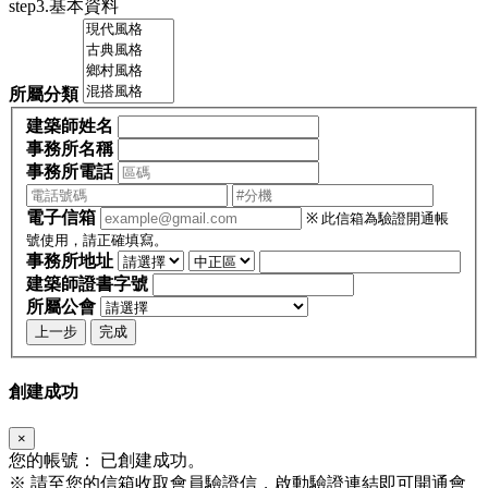
step3.基本資料
所屬分類
建築師姓名
事務所名稱
事務所電話
電子信箱
※ 此信箱為驗證開通帳
號使用，請正確填寫。
事務所地址
建築師證書字號
所屬公會
上一步
完成
創建成功
×
您的帳號：
已創建成功。
※
請至您的信箱收取會員驗證信，啟動驗證連結即可開通會