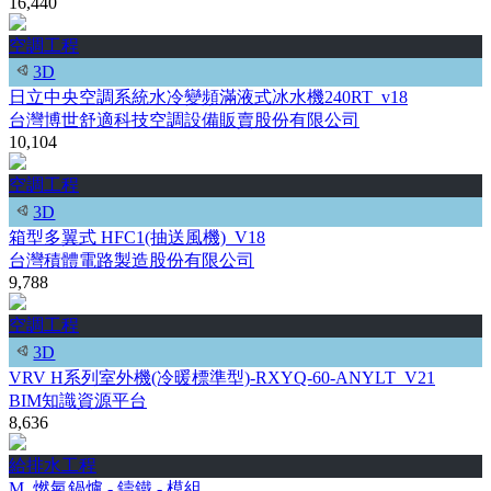
16,440
空調工程
3D
日立中央空調系統水冷變頻滿液式冰水機240RT_v18
台灣博世舒適科技空調設備販賣股份有限公司
10,104
空調工程
3D
箱型多翼式 HFC1(抽送風機)_V18
台灣積體電路製造股份有限公司
9,788
空調工程
3D
VRV H系列室外機(冷暖標準型)-RXYQ-60-ANYLT_V21
BIM知識資源平台
8,636
給排水工程
M_燃氣鍋爐 - 鑄鐵 - 模組