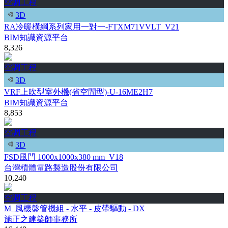
空調工程
3D
RA冷暖橫綱系列家用一對一-FTXM71VVLT_V21
BIM知識資源平台
8,326
空調工程
3D
VRF上吹型室外機(省空間型)-U-16ME2H7
BIM知識資源平台
8,853
空調工程
3D
FSD風門 1000x1000x380 mm_V18
台灣積體電路製造股份有限公司
10,240
空調工程
M_風機盤管機組 - 水平 - 皮帶驅動 - DX
施正之建築師事務所