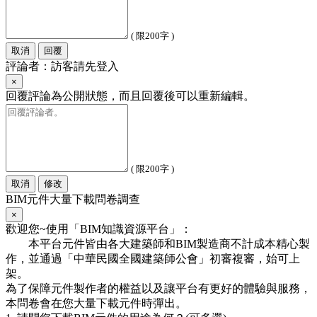
( 限200字 )
取消
回覆
評論者：訪客請先登入
×
回覆評論為公開狀態，而且回覆後可以重新編輯。
( 限200字 )
取消
修改
BIM元件大量下載問卷調查
×
歡迎您~使用「BIM知識資源平台」：
本平台元件皆由各大建築師和BIM製造商不計成本精心製
作，並通過「中華民國全國建築師公會」初審複審，始可上
架。
為了保障元件製作者的權益以及讓平台有更好的體驗與服務，
本問卷會在您大量下載元件時彈出。