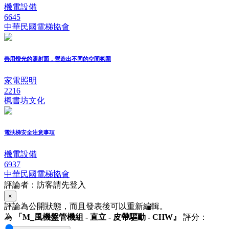
機電設備
6645
中華民國電梯協會
善用燈光的照射面，營造出不同的空間氛圍
家電照明
2216
楓書坊文化
電扶梯安全注意事項
機電設備
6937
中華民國電梯協會
評論者：訪客請先登入
×
評論為公開狀態，而且發表後可以重新編輯。
為
「M_風機盤管機組 - 直立 - 皮帶驅動 - CHW』
評分：