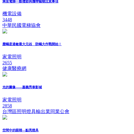
乘坐電梯一般禮節與攜帶寵物注意事項
機電設備
3448
中華民國電梯協會
塵蟎是過敏最大元凶 防蟎大作戰開始！
家電照明
2655
健康醫療網
光的圖像——嘉義秀泰影城
家電照明
2858
台灣區照明燈具輸出業同業公會
空間中的眼睛—點亮燈具