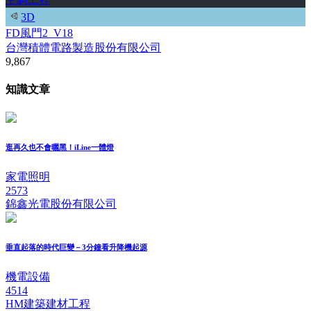
3D
FD風門2_V18
台灣積體電路製造股份有限公司
9,867
知識文章
逛再久也不會曬黑！iLine一體燈
家電照明
2573
錦鑫光電股份有限公司
垂直起落的時代巨變－3分鐘看升降機起源
機電設備
4514
HM建築建材工程