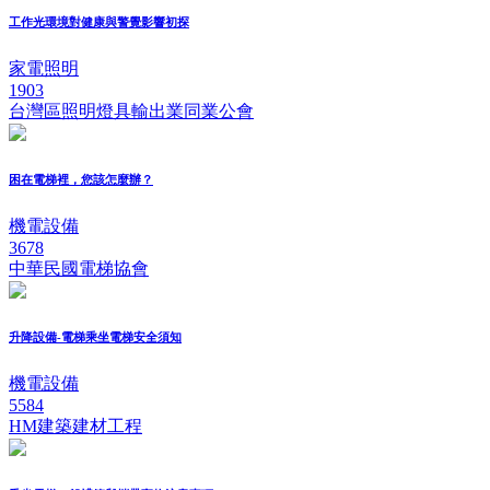
工作光環境對健康與警覺影響初探
家電照明
1903
台灣區照明燈具輸出業同業公會
困在電梯裡，您該怎麼辦？
機電設備
3678
中華民國電梯協會
升降設備-電梯乘坐電梯安全須知
機電設備
5584
HM建築建材工程