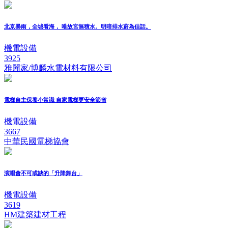
北京暴雨，全城看海， 唯故宮無積水。明暗排水蔚為佳話。
機電設備
3925
雅麗家/博麟水電材料有限公司
電梯自主保養小常識 自家電梯更安全節省
機電設備
3667
中華民國電梯協會
演唱會不可或缺的「升降舞台」
機電設備
3619
HM建築建材工程