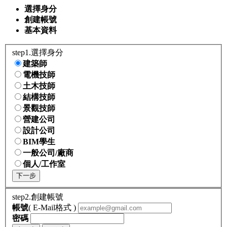
選擇身分
創建帳號
基本資料
step1.選擇身分
建築師
電機技師
土木技師
結構技師
景觀技師
營建公司
設計公司
BIM學生
一般公司/廠商
個人/工作室
下一步
step2.創建帳號
帳號
( E-Mail格式 )
密碼