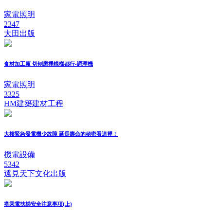
家電照明
2347
大田出版
食材加工廠 切刨磨攪樣樣都行-調理機
家電照明
3325
HM建築建材工程
大樓緊急發電機少故障 延長壽命的秘密看這裡！
機電設備
5342
遠見天下文化出版
搭乘電扶梯安全注意事項(上)