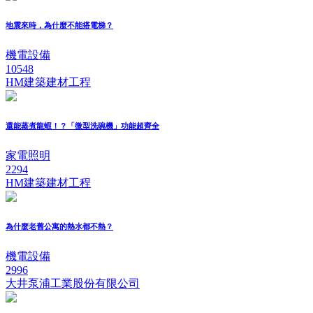
地震來時，為什麼不能搭電梯？
機電設備
10548
HM建築建材工程
還能蒸煮龍蝦！？「微型洗碗機」功能超齊全
家電照明
2294
HM建築建材工程
為什麼老舊公寓的熱水都不熱？
機電設備
2996
大井泵浦工業股份有限公司