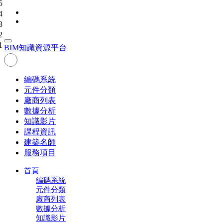
5
4
3
2
1
BIM
知識資源平台
編碼系統
元件分類
廠商列表
數據分析
知識影片
課程資訊
建築名師
服務項目
首頁
編碼系統
元件分類
廠商列表
數據分析
知識影片