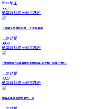
雜項地工
5514
戴雲發結構技師事務所
「建築安全履歷協會」 初衷與展望
土建結構
3958
戴雲發結構技師事務所
921地震與206地震維冠大樓倒塌–八大施工問題比對1/5
土建結構
4325
戴雲發結構技師事務所
梁線不連貫造成耐震力不佳
土建結構