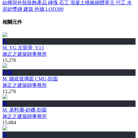
結構與外殼裝飾產品
磚塊
石工
混凝土模板砌體單元
圬工
水
泥砂漿磚
建築
外牆
LOD300
相關元件
柱
M_VG 次龍骨_V13
施正之建築師事務所
15,276
外牆
M_鑲嵌玻璃面 CMU-剖面
施正之建築師事務所
12,276
板
M_基料層-砂礫-剖面
施正之建築師事務所
15,084
板