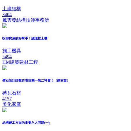
土建結構
3404
戴雲發結構技師事務所
拆卸房屋的好幫手！認識挖土機
施工機具
5494
HM建築建材工程
鑽石設計師教你表現獨一無二特質！（建材篇）
磚瓦石材
4157
美化家庭
結構施工方面的主要八大問題(一)