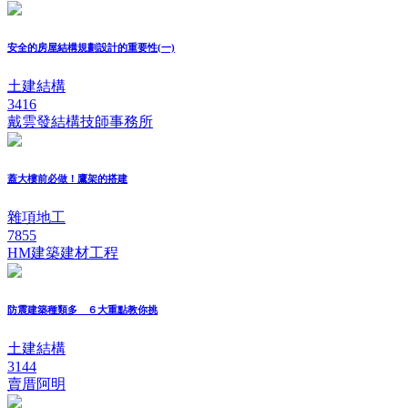
安全的房屋結構規劃設計的重要性(一)
土建結構
3416
戴雲發結構技師事務所
蓋大樓前必做！鷹架的搭建
雜項地工
7855
HM建築建材工程
防震建築種類多 ６大重點教你挑
土建結構
3144
賣厝阿明