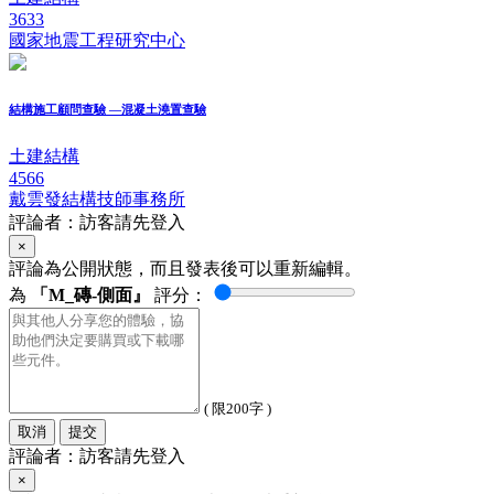
3633
國家地震工程研究中心
結構施工顧問查驗 —混凝土澆置查驗
土建結構
4566
戴雲發結構技師事務所
評論者：訪客請先登入
×
評論為公開狀態，而且發表後可以重新編輯。
為
「M_磚-側面』
評分：
( 限200字 )
取消
提交
評論者：訪客請先登入
×