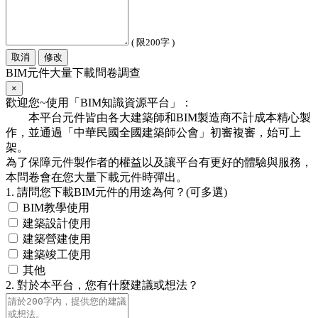
( 限200字 )
取消
修改
BIM元件大量下載問卷調查
×
歡迎您~使用「BIM知識資源平台」：
本平台元件皆由各大建築師和BIM製造商不計成本精心製
作，並通過「中華民國全國建築師公會」初審複審，始可上
架。
為了保障元件製作者的權益以及讓平台有更好的體驗與服務，
本問卷會在您大量下載元件時彈出。
1. 請問您下載BIM元件的用途為何？(可多選)
BIM教學使用
建築設計使用
建築營建使用
建築竣工使用
其他
2. 對於本平台，您有什麼建議或想法？