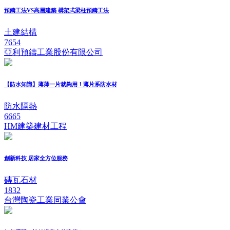
預鑄工法VS高層建築 構架式梁柱預鑄工法
土建結構
7654
亞利預鑄工業股份有限公司
【防水知識】薄薄一片就夠用！薄片系防水材
防水隔熱
6665
HM建築建材工程
創新科技 居家全方位服務
磚瓦石材
1832
台灣陶瓷工業同業公會