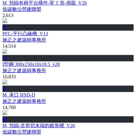
M_預鑄有柄平台構件-單 T 形-側面_V26
低碳數位營建聯盟
2,613
柱
PFC-平行凸緣槽_V13
施正之建築師事務所
14,514
柱
I型鋼 300x150x10x18.5_v20
施正之建築師事務所
10,833
柱
M_承口 HSD-D
施正之建築師事務所
14,760
板
M_預鑄-含剪切末端的錐形樑_V26
低碳數位營建聯盟