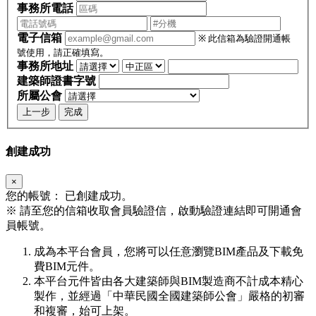
事務所電話
電子信箱
※ 此信箱為驗證開通帳
號使用，請正確填寫。
事務所地址
建築師證書字號
所屬公會
上一步
完成
創建成功
×
您的帳號：
已創建成功。
※
請至您的信箱收取會員驗證信，啟動驗證連結即可開通會
員帳號。
成為本平台會員，您將可以任意瀏覽BIM產品及下載免
費BIM元件。
本平台元件皆由各大建築師與BIM製造商不計成本精心
製作，並經過「中華民國全國建築師公會」嚴格的初審
和複審，始可上架。