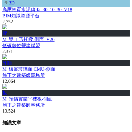
3D
高壓輕質水泥磚rfa_30_10_30_V18
BIM知識資源平台
2,752
樑
M_雙 T 形托樑-側面_V26
低碳數位營建聯盟
2,371
外牆
M_鑲嵌玻璃面 CMU-側面
施正之建築師事務所
12,064
板
M_預鑄實體平樓板-側面
施正之建築師事務所
13,524
知識文章