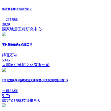
海砂屋是如何形成的呢？
土建結構
3929
國家地震工程研究中心
石材及拋光磚的保護工程
磚瓦石材
5345
大鵬展翅藝術文化有限公司
921地震與206地震維冠大樓倒塌–六大設計問題比對1/5
土建結構
5179
戴雲發結構技師事務所