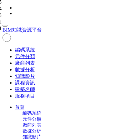
5
4
3
2
1
BIM
知識資源平台
編碼系統
元件分類
廠商列表
數據分析
知識影片
課程資訊
建築名師
服務項目
首頁
編碼系統
元件分類
廠商列表
數據分析
知識影片