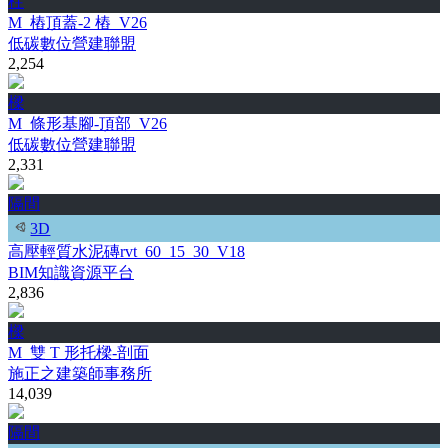
柱
M_樁頂蓋-2 樁_V26
低碳數位營建聯盟
2,254
樑
M_條形基腳-頂部_V26
低碳數位營建聯盟
2,331
隔間
3D
高壓輕質水泥磚rvt_60_15_30_V18
BIM知識資源平台
2,836
樑
M_雙 T 形托樑-剖面
施正之建築師事務所
14,039
隔間