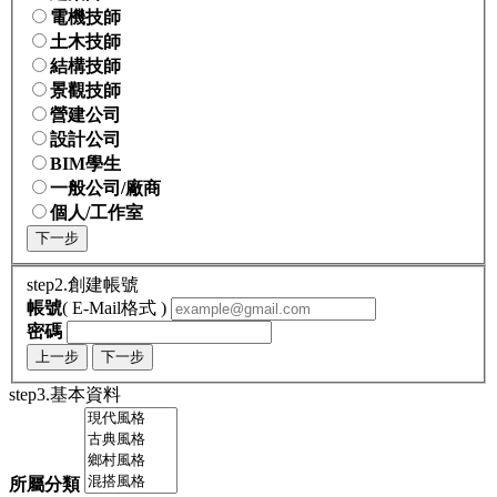
電機技師
土木技師
結構技師
景觀技師
營建公司
設計公司
BIM學生
一般公司/廠商
個人/工作室
下一步
step2.創建帳號
帳號
( E-Mail格式 )
密碼
上一步
下一步
step3.基本資料
所屬分類