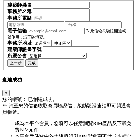
建築師姓名
事務所名稱
事務所電話
電子信箱
※ 此信箱為驗證開通帳
號使用，請正確填寫。
事務所地址
建築師證書字號
所屬公會
上一步
完成
創建成功
×
您的帳號：
已創建成功。
※
請至您的信箱收取會員驗證信，啟動驗證連結即可開通會
員帳號。
成為本平台會員，您將可以任意瀏覽BIM產品及下載免
費BIM元件。
本平台元件皆由各大建築師與BIM製造商不計成本精心