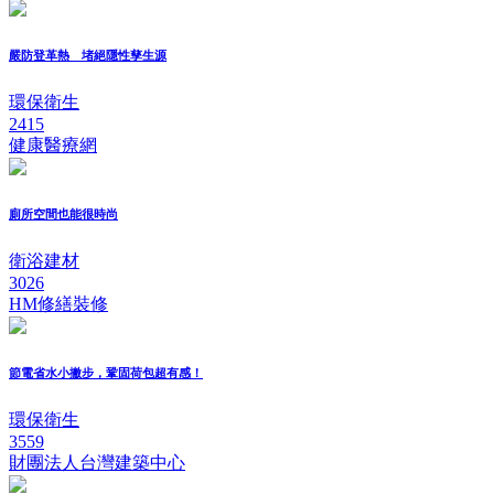
嚴防登革熱 堵絕隱性孳生源
環保衛生
2415
健康醫療網
廁所空間也能很時尚
衛浴建材
3026
HM修繕裝修
節電省水小撇步，鞏固荷包超有感！
環保衛生
3559
財團法人台灣建築中心