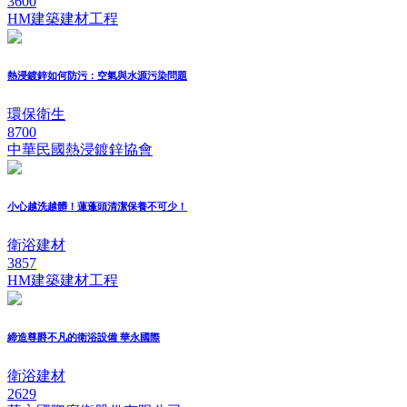
3600
HM建築建材工程
熱浸鍍鋅如何防污：空氣與水源污染問題
環保衛生
8700
中華民國熱浸鍍鋅協會
小心越洗越髒！蓮蓬頭清潔保養不可少！
衛浴建材
3857
HM建築建材工程
締造尊爵不凡的衛浴設備 華永國際
衛浴建材
2629