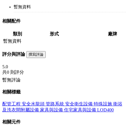
暫無資料
相關配件
類別
形式
廠牌
暫無資料
評分與評論
撰寫評論
5.0
共
0 則評分
暫無評論
相關標籤
配管工程
安全水龍頭
管路系統
安全衛生設備
特殊設施
衛浴
及洗衣間附屬設備
家具與設備
住宅家具與設備
LOD400
相關元件