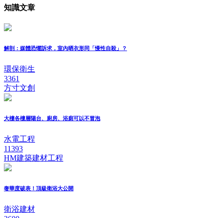
知識文章
解剖：媒體恐懼訴求，室內晒衣形同「慢性自殺」？
環保衛生
3361
方寸文創
大樓各樓層陽台、廚房、浴廁可以不冒泡
水電工程
11393
HM建築建材工程
奢華度破表！頂級衛浴大公開
衛浴建材