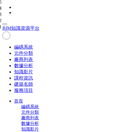
5
4
3
2
1
BIM
知識資源平台
編碼系統
元件分類
廠商列表
數據分析
知識影片
課程資訊
建築名師
服務項目
首頁
編碼系統
元件分類
廠商列表
數據分析
知識影片