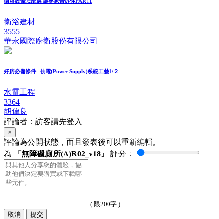
衛浴設備怎麼選 讓專家告訴你PART1
衛浴建材
3555
華永國際廚衛股份有限公司
好房必備條件--供電(Power Supply)系統工藝1/２
水電工程
3364
胡偉良
評論者：訪客請先登入
×
評論為公開狀態，而且發表後可以重新編輯。
為
「無障礙廁所(A)R02_v18』
評分：
( 限200字 )
取消
提交