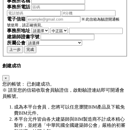
事務所名稱
事務所電話
電子信箱
※ 此信箱為驗證開通帳
號使用，請正確填寫。
事務所地址
建築師證書字號
所屬公會
上一步
完成
創建成功
×
您的帳號：
已創建成功。
※
請至您的信箱收取會員驗證信，啟動驗證連結即可開通會
員帳號。
成為本平台會員，您將可以任意瀏覽BIM產品及下載免
費BIM元件。
本平台元件皆由各大建築師與BIM製造商不計成本精心
製作，並經過「中華民國全國建築師公會」嚴格的初審