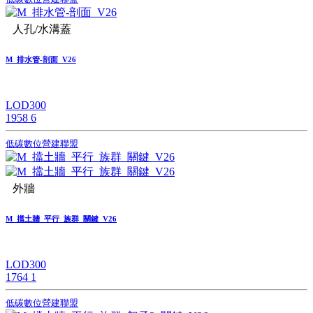
人孔/水溝蓋
M_排水管-剖面_V26
LOD300
1958
6
低碳數位營建聯盟
外牆
M_擋土牆_平行_族群_關鍵_V26
LOD300
1764
1
低碳數位營建聯盟