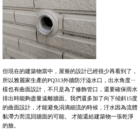
但現在的建築物當中，屋簷的設計已經很少再看到了，
所以雅麗家生產的PQ313外牆防汙溢水口，出水角度ㄧ
樣也有曲面設計，不只是為了修飾管口，還要確保雨水
排出時能夠盡量遠離牆面。我們還多加了向下傾斜15度
的曲面設計，才能避免涓滴細流的時候，汙水因為流體
黏滯力而流回牆面的可能。 才能還給建築物一張乾淨
的臉。