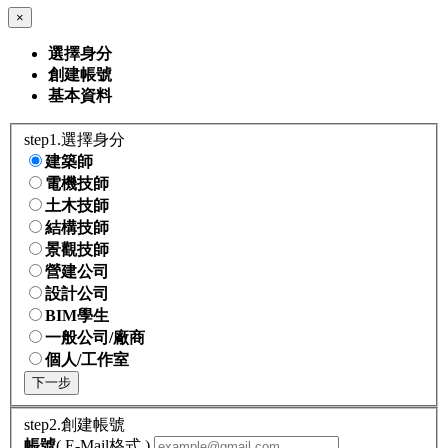
×
選擇身分
創建帳號
基本資料
step1.選擇身分
建築師
電機技師
土木技師
結構技師
景觀技師
營建公司
設計公司
BIM學生
一般公司/廠商
個人/工作室
下一步
step2.創建帳號
帳號
( E-Mail格式 )