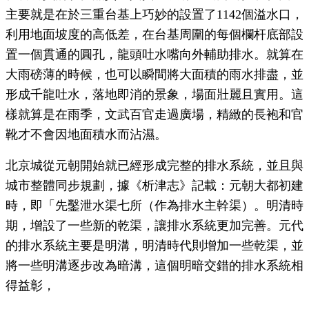
主要就是在於三重台基上巧妙的設置了1142個溢水口，
利用地面坡度的高低差，在台基周圍的每個欄杆底部設
置一個貫通的圓孔，龍頭吐水嘴向外輔助排水。就算在
大雨磅薄的時候，也可以瞬間將大面積的雨水排盡，並
形成千龍吐水，落地即消的景象，場面壯麗且實用。這
樣就算是在雨季，文武百官走過廣場，精緻的長袍和官
靴才不會因地面積水而沾濕。
北京城從元朝開始就已經形成完整的排水系統，並且與
城市整體同步規劃，據《析津志》記載：元朝大都初建
時，即「先鑿泄水渠七所（作為排水主幹渠）。明清時
期，增設了一些新的乾渠，讓排水系統更加完善。元代
的排水系統主要是明溝，明清時代則增加一些乾渠，並
將一些明溝逐步改為暗溝，這個明暗交錯的排水系統相
得益彰，