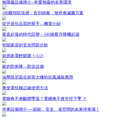
無障礙設備簡介--有愛無礙的友善環境
3步驟預防流感：告別病毒，無死角滅菌方案
提升居住品質的幫手—機電介紹
垂直起落的時代巨變－3分鐘看升降機起源
智能家居的安全問題分析
廚房家電輕鬆購！(1/2)
家的防衛隊—防盜設備
油壓阻尼器在超高大樓的抗風減振應用
乘坐電扶梯正確使用方法
電梯會不會斷纜墜落？電梯會不會失控下墜 ？
停車設備簡介──節能、安全、省空間的未來停車場！