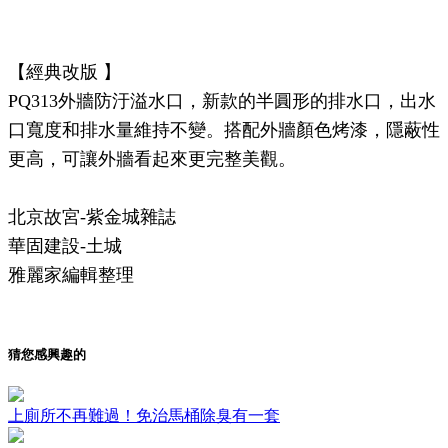
【經典改版 】
PQ313外牆防汙溢水口，新款的半圓形的排水口，出水
口寬度和排水量維持不變。搭配外牆顏色烤漆，隱蔽性
更高，可讓外牆看起來更完整美觀。
北京故宮-紫金城雜誌
華固建設-土城
雅麗家編輯整理
猜您感興趣的
上廁所不再難過！免治馬桶除臭有一套