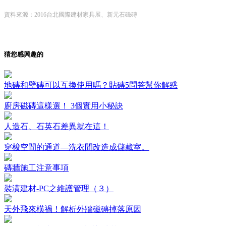
資料來源：2016台北國際建材家具展、新元石磁磚
猜您感興趣的
地磚和壁磚可以互換使用嗎？貼磚5問答幫你解惑
廚房磁磚這樣選！ 3個實用小秘訣
人造石、石英石差異就在這！
穿梭空間的通道—洗衣間改造成儲藏室。
磚牆施工注意事項
裝潢建材-PC之維護管理（３）
天外飛來橫禍！解析外牆磁磚掉落原因