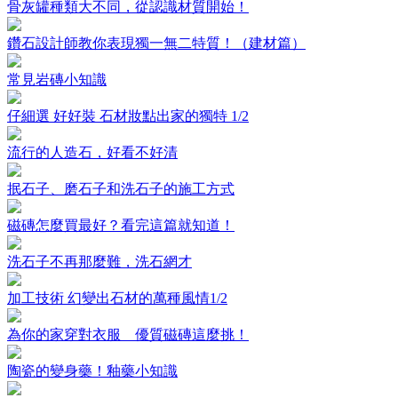
骨灰罐種類大不同，從認識材質開始！
鑽石設計師教你表現獨一無二特質！（建材篇）
常見岩磚小知識
仔細選 好好裝 石材妝點出家的獨特 1/2
流行的人造石，好看不好清
抿石子、磨石子和洗石子的施工方式
磁磚怎麼買最好？看完這篇就知道！
洗石子不再那麼難，洗石網才
加工技術 幻變出石材的萬種風情1/2
為你的家穿對衣服 優質磁磚這麼挑！
陶瓷的變身藥！釉藥小知識