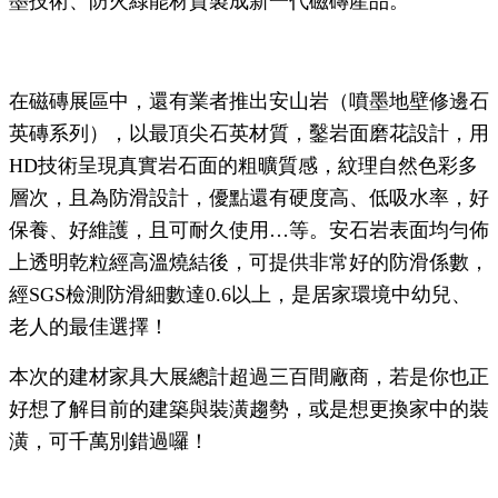
墨技術、防火綠能材質製成新一代磁磚產品。
在磁磚展區中，還有業者推出安山岩（噴墨地壁修邊石
英磚系列），以最頂尖石英材質，鑿岩面磨花設計，用
HD技術呈現真實岩石面的粗曠質感，紋理自然色彩多
層次，且為防滑設計，優點還有硬度高、低吸水率，好
保養、好維護，且可耐久使用…等。安石岩表面均勻佈
上透明乾粒經高溫燒結後，可提供非常好的防滑係數，
經SGS檢測防滑細數達0.6以上，是居家環境中幼兒、
老人的最佳選擇！
本次的建材家具大展總計超過三百間廠商，若是你也正
好想了解目前的建築與裝潢趨勢，或是想更換家中的裝
潢，可千萬別錯過囉！