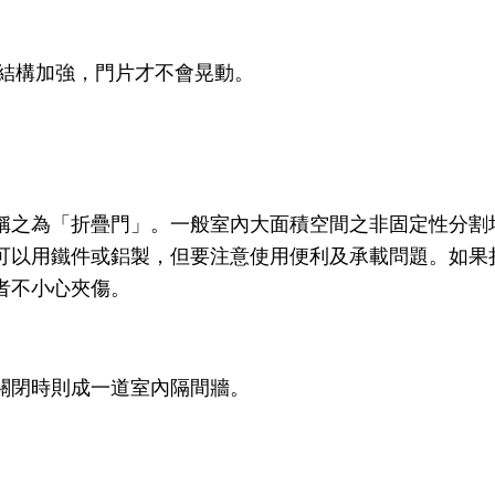
做結構加強，門片才不會晃動。
稱之為「折疊門」。一般室內大面積空間之非固定性分割
以用鐵件或鋁製，但要注意使用便利及承載問題。如果折
者不小心夾傷。
關閉時則成一道室內隔間牆。