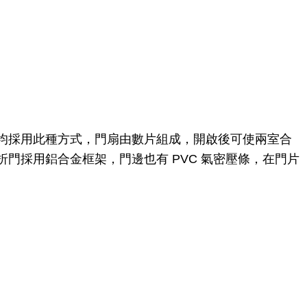
均採用此種方式，門扇由數片組成，開啟後可使兩室合
門採用鋁合金框架，門邊也有 PVC 氣密壓條，在門片