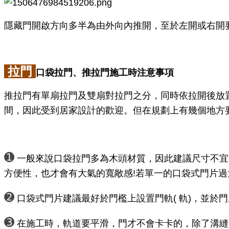
隱藏門開啟方向多半為由外向內推開，至於左開或右開
拉門
口袋拉門、推拉門施工時注意事項
推拉門有單扇拉門及雙扇對拉門之分，同時依拉開後放置
間，因此受到居家設計的歡迎。但在規劃上有幾個地方
➊
一般來說口袋拉門多為木頭材質，因此建議尺寸不宜太大
方便性，也才會有大氣的寬敞感!若單一的口袋式門片
➋
口袋式門片建議最好於門檻上設置門軌( 軌)，並於門
➌
在施工時，軌道要平滑，門才不會卡卡的，除了溝縫