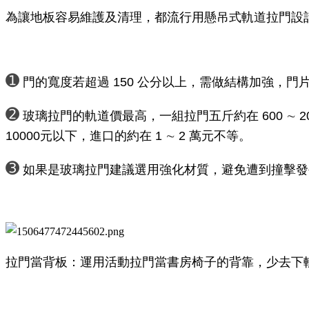
為讓地板容易維護及清理，都流行用懸吊式軌道拉門設
➊
門的寬度若超過 150 公分以上，需做結構加強，門
➋
玻璃拉門的軌道價最高，一組拉門五斤約在 600 ∼
10000元以下，進口的約在 1 ∼ 2 萬元不等。
➌
如果是玻璃拉門建議選用強化材質，避免遭到撞擊發
拉門當背板：運用活動拉門當書房椅子的背靠，少去下