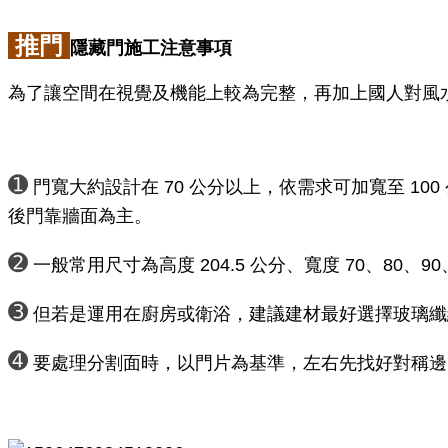
推門
隱藏門施工注意事項
為了讓空間在視覺及機能上較為完整，再加上國人對風
➊
門寬大約設計在 70 公分以上，依需求可加寬至 1
後門靠牆面為主。
➋
一般常用尺寸為高度 204.5 公分、寬度 70、80、90
➌
但若是運用在廚房或衛浴，建議建材最好選擇玻璃纖
➍
要處理分割面時，以門片為基準，左右先找好對稱邊