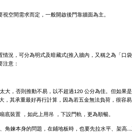
要視空間需求而定，一般開啟後門靠牆面為主。
情況，可分為明式及暗藏式(推入牆內，又稱之為「口袋
要注意：
，否則推動不易，以不超過120 公分為佳。但如果是選擇雙
過大，其承重最好再行計算，因為若五金無法負荷，很容
扇底裝置 ，如此上用吊 ，下設門軌，更為順暢。
、角鍊本身的問題，在鋪地板時，也要先拉水平、架高..