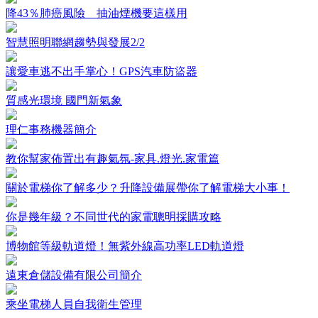
降43％肺癌風險 抽油煙機要這樣用
智慧照明聯網趨勢與發展2/2
讓愛車逃不出手掌心！GPS汽車防盜器
質感光環境 國門新氣象
理仁事務機器簡介
教你幫家佈置出有趣氣氛-家具.燈光.家電篇
關於電梯你了解多少？升降設備展帶你了解電梯大小事！
你是幾年級？不同世代的家電聰明採購攻略
博物館等級軌道燈！無紫外線高功率LED軌道燈
遠東倉儲設備有限公司簡介
乘坐電梯人員自我衛生管理