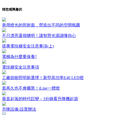
猜您感興趣的
善用燈光的照射面，營造出不同的空間氛圍
不只漂亮還很聰明！讓智慧光源讀懂你心
搭乘電扶梯安全注意事項(上)
電梯為什麼要保養?
電扶梯安全注意事項
工廠節能照明新選擇！新型高功率E40 LED燈
逛再久也不會曬黑！iLine一體燈
垂直起落的時代巨變－3分鐘看升降機起源
升降設備-設置辦法