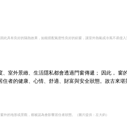
態，因此具有良好的隔熱效果，如能搭配氣密性良好的鋁窗，讓室外熱氣或冷風不易侵
度、室外景緻、生活隱私都會透過門窗傳遞； 因此， 窗
居住者的健康、心情、舒適、財富與安全狀態。故古來堪
至是窗外的地形或景觀，都被認為會影響居住者狀態。（圖片提供：左大鈞）