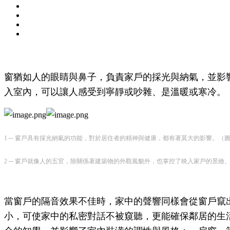
窗猶如人的眼睛與鼻子，負責家戶的採光與納氣，並影
入室內，可以讓人感受到寧靜或吵雜、是溫暖或寒冷。
1 ─ 窗戶具有採光納氣的功能，對於居住者的精神與健康，都有著莫大的影響。（圖片提供：a 
2 ─ 窗戶就像人的五官，除關係著建築物的外觀風貌外，也掌控了映入家戶的景緻、採光
當窗戶的隔音效果不佳時，家中的聲響同樣會從窗戶竄
小，可使家中的私密對話不被窺聽，更能確保鄰居的生