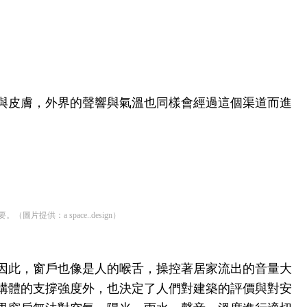
與皮膚，外界的聲響與氣溫也同樣會經過這個渠道而進
：a space..design）
因此，窗戶也像是人的喉舌，操控著居家流出的音量大
構體的支撐強度外，也決定了人們對建築的評價與對安