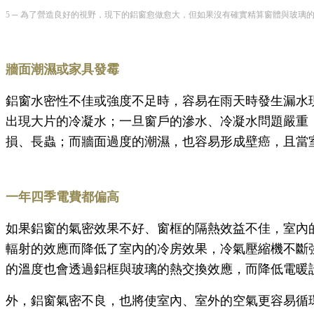
5 ─ 為了營造良好的視野，現下的鋁窗愈做愈大，但如果沒有確實精算窗體與玻
牆面潮濕或家具發霉
鋁窗水密性不佳或強度不足時，容易在雨天時發生漏水
出現大片的冷凝水；一旦窗戶的滲水、冷凝水問題嚴重
損、長蟲；而牆面過度的潮濕，也容易形成壁癌，且當
一年四季電費都偏高
如果鋁窗的氣密效果不好、窗框的隔熱效益不佳，室內
輻射的效應而降低了室內的冷房效果，冷氣壓縮機不斷
的溫度也會透過鋁框與玻璃的熱交換效應，而降低電暖
外，鋁窗氣密不良，也將使室內、室外的空氣更容易循