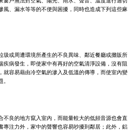
果窗戶無法對空氣、陽光、雨水、聲音、溫度進行適切
滲風、漏水等等的不便與困擾，同時也造成下列這些麻
垃圾或周遭環境所產生的不良異味、鄰近餐廳或攤販所
喘疾病發生，即使家中有再好的空氣清淨設備，沒有阻
，就容易藉由冷空氣的滲入及低溫的傳導，而使室內變
題。
合不良的地方竄入室內，而能量較大的低頻音源也會直
書專注力外，家中的聲響也容易吵擾到鄰居；此外，鋁