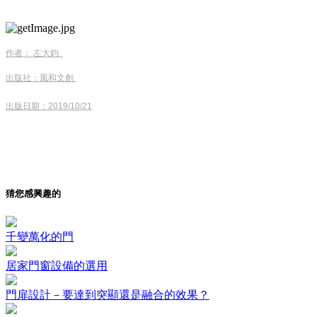
作者：
左大鈞
出版社：
風和文創
出版日期：2019/10/21
猜您感興趣的
千變萬化的門
居家門窗設備的選用
門扉設計－要達到突顯還是融合的效果？