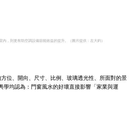
入室內，則更有助空調設備節能效益的提升。（圖片提供：左大鈞）
的方位、開向、尺寸、比例、玻璃透光性、所面對的景
輿學均認為：門窗風水的好壞直接影響「家業與運