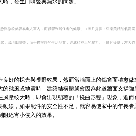
天時，發生口哨聲與漏水的問題。
的細懸浮微粒就容易進入室內，而影響到居住者的健康。（圖片提供：亞樂美精品氣密窗
隙縫處，出現風嘯聲，而干擾寧靜的生活品質，造成精神上的壓力。（圖片提供：左大鈞
造良好的採光與視野效果，然而當牆面上的鋁窗面積愈做
大的颱風或地震時，建築結構體就會因為此道牆面支撐強
在風壓較大時，即會出現顯著的「撓曲形變」現象，進而
要動線，如果配件的安全性不足，就容易使家中的年長者
到阻絕宵小侵入的效果。