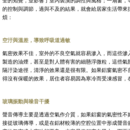
全的知覺，並影響了室內裝潢的調性與風格；一扇窗，
的控制與調節，過與不及的結果，就會給居家生活帶來
煩：
空汙與溫差，導致呼吸道過敏
氣密效果不佳，室外的不良空氣就容易滲入，而這些滲
製造的油煙，甚至是對人體有害的細懸浮微粒，這些氣
隔汙染途徑，清淨的效果還是很有限。如果鋁窗氣密不
得沒有保暖的效果，居住者容易因為寒冷而受凍感冒，
玻璃振動與噪音干擾
聲音傳導主要是透過空氣作介質，如果鋁窗的氣密性不
接從玻璃傳導，或是在鋁材較薄的空腔位置中形成聲音