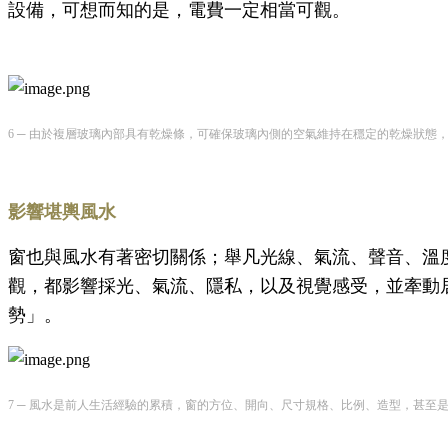
設備，可想而知的是，電費一定相當可觀。
6 ─ 由於複層玻璃內部具有乾燥條，可確保玻璃內側的空氣維持在穩定的乾燥狀
影響堪輿風水
窗也與風水有著密切關係；舉凡光線、氣流、聲音、溫
觀，都影響採光、氣流、隱私，以及視覺感受，並牽動
勢」。
7 ─ 風水是前人生活經驗的累積，窗的方位、開向、尺寸規格、比例、造型，甚