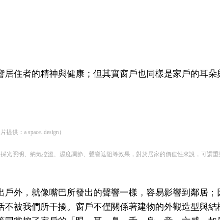
響居住者的精神與健康；但其實窗戶也同樣是家戶的耳朵
space..design）
照明、納氣控溫、濕度調節、聲響遮阻等效果，對於居家的價值性來說，可謂重要。（圖片提供
出戶外，就像嘴巴所發出的聲響一樣，容易影響到鄰居；
活不被我們所干擾。窗戶不僅關係著建物的外觀造型與結