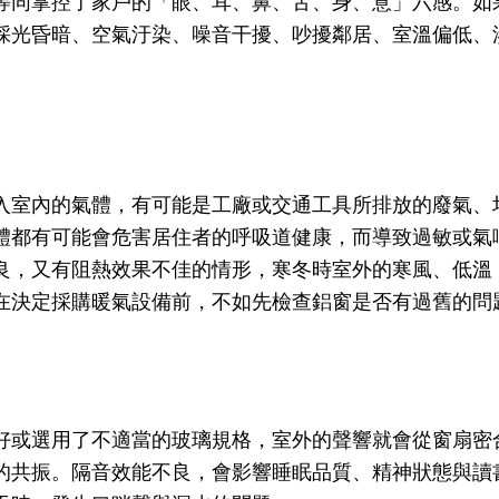
等同掌控了家戶的「眼、耳、鼻、舌、身、意」六感。如
採光昏暗、空氣汙染、噪音干擾、吵擾鄰居、室溫偏低、
入室內的氣體，有可能是工廠或交通工具所排放的廢氣、
體都有可能會危害居住者的呼吸道健康，而導致過敏或氣
良，又有阻熱效果不佳的情形，寒冬時室外的寒風、低溫
在決定採購暖氣設備前，不如先檢查鋁窗是否有過舊的問
好或選用了不適當的玻璃規格，室外的聲響就會從窗扇密
的共振。隔音效能不良，會影響睡眠品質、精神狀態與讀