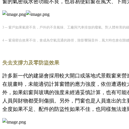
窗的氣密或水密功能不良，也容易使鋁窗在風大、下雨
3 ─ 窗戶如果氣密不良，戶外的不良氣味、工廠與汽車排放的廢氣、對人體有害
4 ─ 窗扇密合效果不佳，會成為空氣流通的路徑，除影響隔音外，風大時也會在
失去支撐力及零防盜效果
許多新一代的建築會採用較大開口或落地式景觀窗來營
在規畫時，未能適切計算窗體的應力強度，依但遭遇較
外，如果鋁窗與玻璃的強度未經過妥慎計算，也有可能
人員與財物都受到傷損。另外，門窗也是人員進出的主
全度如果不足、配件的防盜性如果不佳，也同樣無法達