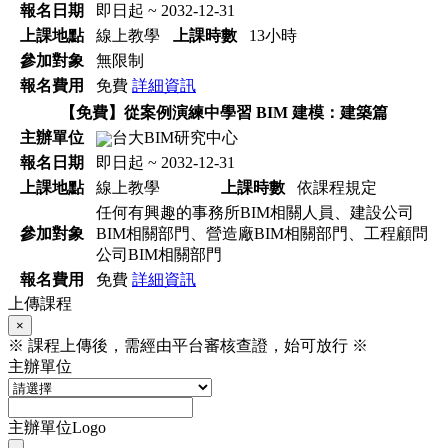
報名日期
即日起 ~ 2032-12-31
上課地點
線上教學
上課時數
13小時
參加對象
無限制
報名費用
免費
詳細資訊
【免費】從案例演練中學習 BIM 建模：建築篇
主辦單位
台大BIM研究中心
報名日期
即日起 ~ 2032-12-31
上課地點
線上教學
上課時數
依課程規定
任何有興趣的事務所BIM相關人員、建設公司
參加對象
BIM相關部門、營造廠BIM相關部門、工程顧問
公司BIM相關部門
報名費用
免費
詳細資訊
上傳課程
×
※ 課程上傳後，需經由平台審核查證，始可放行 ※
主辦單位
主辦單位Logo