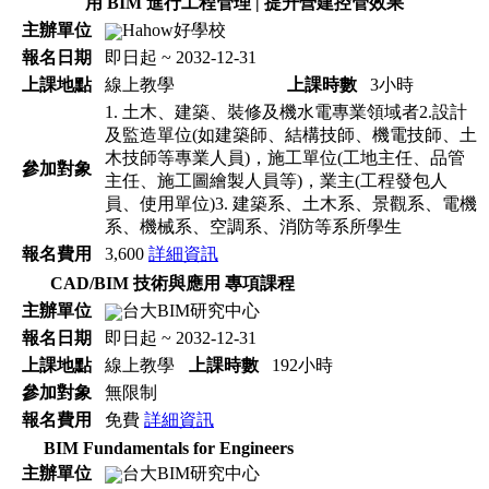
用 BIM 進行工程管理 | 提升營建控管效果
主辦單位
Hahow好學校
報名日期
即日起 ~ 2032-12-31
上課地點
線上教學
上課時數
3小時
1. 土木、建築、裝修及機水電專業領域者2.設計
及監造單位(如建築師、結構技師、機電技師、土
木技師等專業人員)，施工單位(工地主任、品管
參加對象
主任、施工圖繪製人員等)，業主(工程發包人
員、使用單位)3. 建築系、土木系、景觀系、電機
系、機械系、空調系、消防等系所學生
報名費用
3,600
詳細資訊
CAD/BIM 技術與應用 專項課程
主辦單位
台大BIM研究中心
報名日期
即日起 ~ 2032-12-31
上課地點
線上教學
上課時數
192小時
參加對象
無限制
報名費用
免費
詳細資訊
BIM Fundamentals for Engineers
主辦單位
台大BIM研究中心