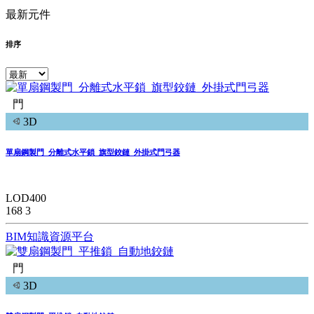
最新元件
排序
門
3D
單扇鋼製門_分離式水平鎖_旗型鉸鏈_外掛式門弓器
LOD400
168
3
BIM知識資源平台
門
3D