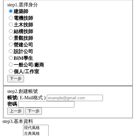
step1.選擇身分
建築師
電機技師
土木技師
結構技師
景觀技師
營建公司
設計公司
BIM學生
一般公司/廠商
個人/工作室
下一步
step2.創建帳號
帳號
( E-Mail格式 )
密碼
上一步
下一步
step3.基本資料