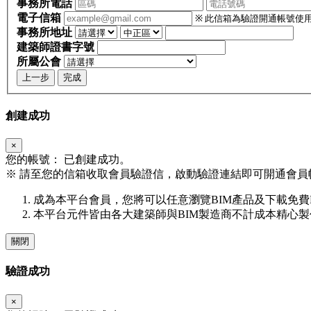
事務所電話
電子信箱
※ 此信箱為驗證開通帳號使
事務所地址
建築師證書字號
所屬公會
上一步
完成
創建成功
×
您的帳號：
已創建成功。
※
請至您的信箱收取會員驗證信，啟動驗證連結即可開通會員
成為本平台會員，您將可以任意瀏覽BIM產品及下載免費
本平台元件皆由各大建築師與BIM製造商不計成本精心
關閉
驗證成功
×