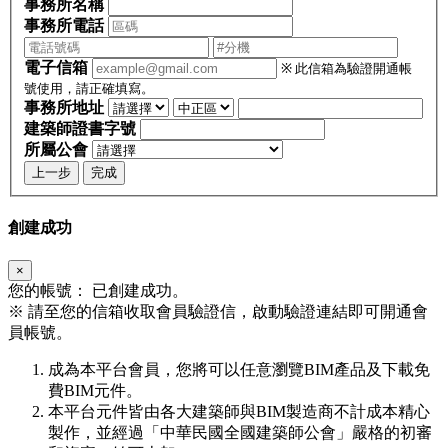
事務所名稱
事務所電話
電子信箱
※ 此信箱為驗證開通帳
號使用，請正確填寫。
事務所地址
建築師證書字號
所屬公會
上一步
完成
創建成功
×
您的帳號：
已創建成功。
※
請至您的信箱收取會員驗證信，啟動驗證連結即可開通會
員帳號。
成為本平台會員，您將可以任意瀏覽BIM產品及下載免
費BIM元件。
本平台元件皆由各大建築師與BIM製造商不計成本精心
製作，並經過「中華民國全國建築師公會」嚴格的初審