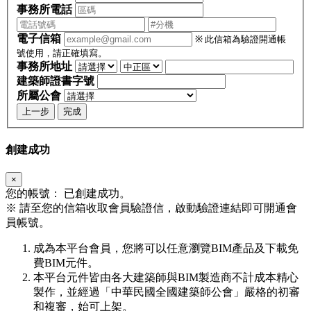
事務所電話
電子信箱
※ 此信箱為驗證開通帳
號使用，請正確填寫。
事務所地址
建築師證書字號
所屬公會
上一步
完成
創建成功
×
您的帳號：
已創建成功。
※
請至您的信箱收取會員驗證信，啟動驗證連結即可開通會
員帳號。
成為本平台會員，您將可以任意瀏覽BIM產品及下載免
費BIM元件。
本平台元件皆由各大建築師與BIM製造商不計成本精心
製作，並經過「中華民國全國建築師公會」嚴格的初審
和複審，始可上架。