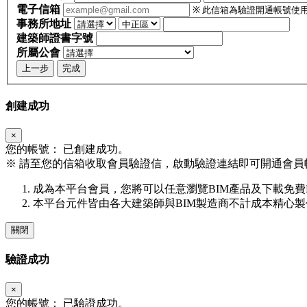
電子信箱
※ 此信箱為驗證開通帳號使
事務所地址
建築師證書字號
所屬公會
上一步
完成
創建成功
×
您的帳號：
已創建成功。
※
請至您的信箱收取會員驗證信，啟動驗證連結即可開通會員
成為本平台會員，您將可以任意瀏覽BIM產品及下載免費
本平台元件皆由各大建築師與BIM製造商不計成本精心
關閉
驗證成功
×
您的帳號：
已驗證成功。