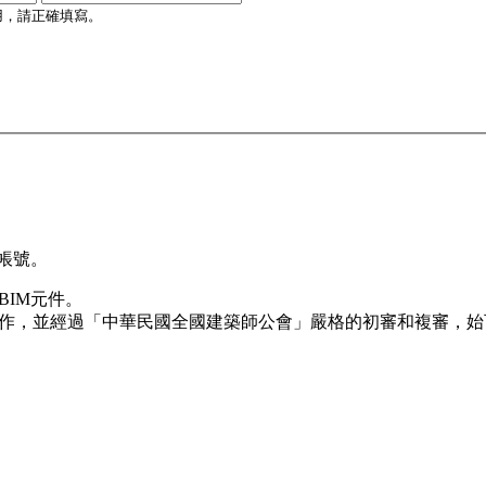
用，請正確填寫。
帳號。
BIM元件。
製作，並經過「中華民國全國建築師公會」嚴格的初審和複審，始