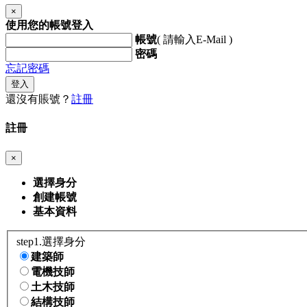
×
使用您的帳號登入
帳號
( 請輸入E-Mail )
密碼
忘記密碼
登入
還沒有賬號？
註冊
註冊
×
選擇身分
創建帳號
基本資料
step1.選擇身分
建築師
電機技師
土木技師
結構技師