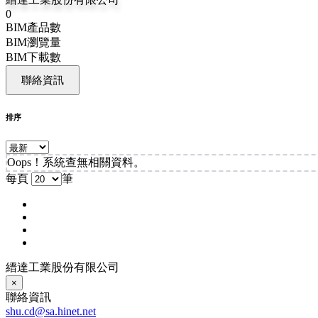
0
BIM產品數
BIM瀏覽量
BIM下載數
聯絡資訊
排序
Oops！系統查無相關資料。
每頁
筆
縉達工業股份有限公司
×
聯絡資訊
shu.cd@sa.hinet.net