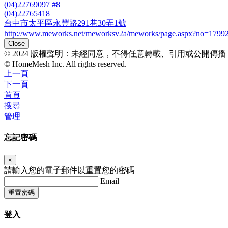
(04)22769097 #8
(04)22765418
台中市太平區永豐路291巷30弄1號
http://www.meworks.net/meworksv2a/meworks/page.aspx?no=1799
Close
© 2024 版權聲明：未經同意，不得任意轉載、引用或公開傳
© HomeMesh Inc. All rights reserved.
上一頁
下一頁
首頁
搜尋
管理
忘記密碼
×
請輸入您的電子郵件以重置您的密碼
Email
重置密碼
登入