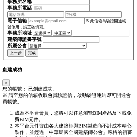
事務所名稱
事務所電話
電子信箱
※ 此信箱為驗證開通帳
號使用，請正確填寫。
事務所地址
建築師證書字號
所屬公會
上一步
完成
創建成功
×
您的帳號：
已創建成功。
※
請至您的信箱收取會員驗證信，啟動驗證連結即可開通會
員帳號。
成為本平台會員，您將可以任意瀏覽BIM產品及下載免
費BIM元件。
本平台元件皆由各大建築師與BIM製造商不計成本精心
製作，並經過「中華民國全國建築師公會」嚴格的初審