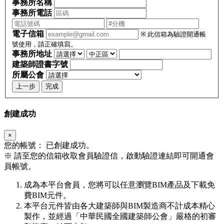
事務所名稱
事務所電話
電子信箱
※ 此信箱為驗證開通帳
號使用，請正確填寫。
事務所地址
建築師證書字號
所屬公會
上一步
完成
創建成功
×
您的帳號：
已創建成功。
※
請至您的信箱收取會員驗證信，啟動驗證連結即可開通會
員帳號。
成為本平台會員，您將可以任意瀏覽BIM產品及下載免
費BIM元件。
本平台元件皆由各大建築師與BIM製造商不計成本精心
製作，並經過「中華民國全國建築師公會」嚴格的初審