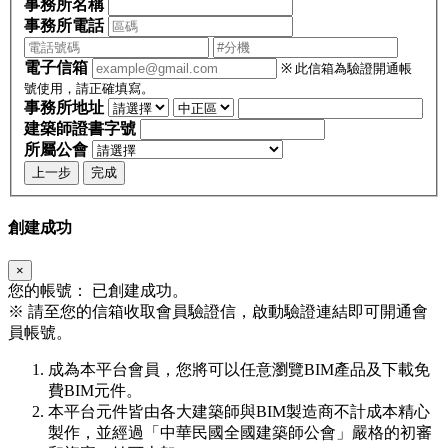
事務所名稱
事務所電話
電子信箱
※ 此信箱為驗證開通帳
號使用，請正確填寫。
事務所地址
建築師證書字號
所屬公會
上一步
完成
創建成功
×
您的帳號：
已創建成功。
※
請至您的信箱收取會員驗證信，啟動驗證連結即可開通會
員帳號。
成為本平台會員，您將可以任意瀏覽BIM產品及下載免
費BIM元件。
本平台元件皆由各大建築師與BIM製造商不計成本精心
製作，並經過「中華民國全國建築師公會」嚴格的初審