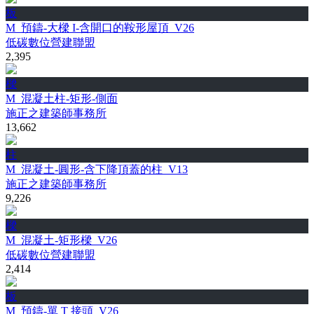
板
M_預鑄-大樑 I-含開口的鞍形屋頂_V26
低碳數位營建聯盟
2,395
樑
M_混凝土柱-矩形-側面
施正之建築師事務所
13,662
柱
M_混凝土-圓形-含下降頂蓋的柱_V13
施正之建築師事務所
9,226
樑
M_混凝土-矩形樑_V26
低碳數位營建聯盟
2,414
板
M_預鑄-單 T 接頭_V26