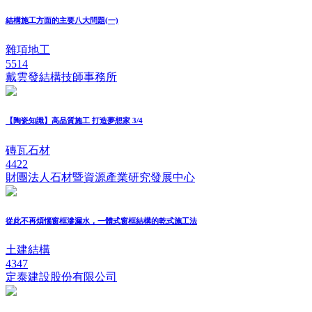
結構施工方面的主要八大問題(一)
雜項地工
5514
戴雲發結構技師事務所
【陶瓷知識】高品質施工 打造夢想家 3/4
磚瓦石材
4422
財團法人石材暨資源產業研究發展中心
從此不再煩惱窗框滲漏水，一體式窗框結構的乾式施工法
土建結構
4347
定泰建設股份有限公司