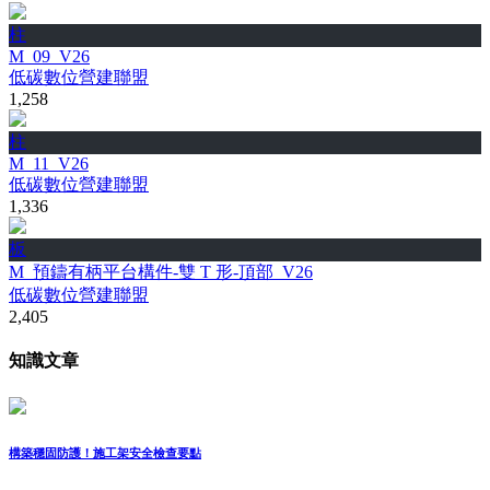
柱
M_09_V26
低碳數位營建聯盟
1,258
柱
M_11_V26
低碳數位營建聯盟
1,336
板
M_預鑄有柄平台構件-雙 T 形-頂部_V26
低碳數位營建聯盟
2,405
知識文章
構築穩固防護！施工架安全檢查要點