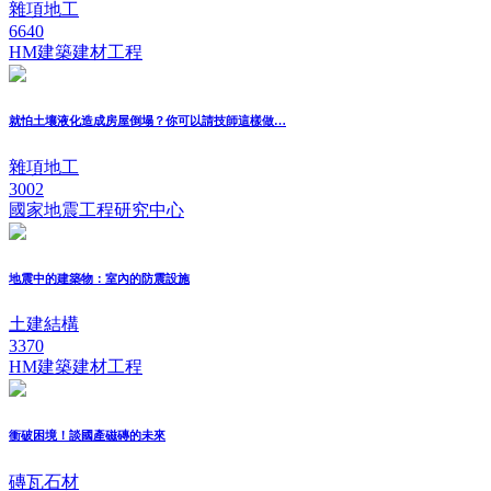
雜項地工
6640
HM建築建材工程
就怕土壤液化造成房屋倒塌？你可以請技師這樣做…
雜項地工
3002
國家地震工程研究中心
地震中的建築物：室內的防震設施
土建結構
3370
HM建築建材工程
衝破困境！談國產磁磚的未來
磚瓦石材