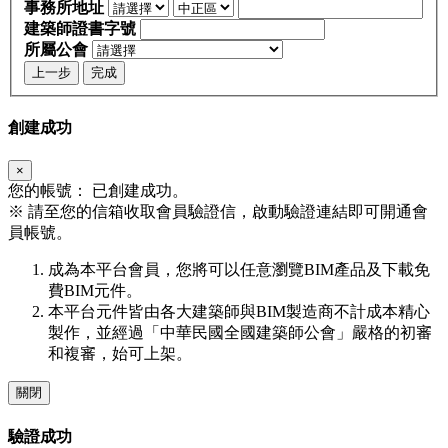
事務所地址
建築師證書字號
所屬公會
上一步
完成
創建成功
×
您的帳號：
已創建成功。
※
請至您的信箱收取會員驗證信，啟動驗證連結即可開通會
員帳號。
成為本平台會員，您將可以任意瀏覽BIM產品及下載免
費BIM元件。
本平台元件皆由各大建築師與BIM製造商不計成本精心
製作，並經過「中華民國全國建築師公會」嚴格的初審
和複審，始可上架。
關閉
驗證成功