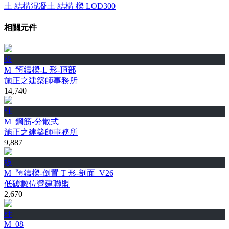
土
結構混凝土
結構
樑
LOD300
相關元件
板
M_預鑄樑-L 形-頂部
施正之建築師事務所
14,740
柱
M_鋼筋-分散式
施正之建築師事務所
9,887
板
M_預鑄樑-倒置 T 形-剖面_V26
低碳數位營建聯盟
2,670
柱
M_08