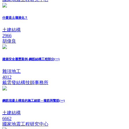
什麼是土壤液化？
土建結構
2966
胡偉良
建築安全履歷案例-鋼筋結構工程部分(一)
雜項地工
4012
戴雲發結構技師事務所
鋼筋混凝土構造的施工細節－箍筋與繫筋(一)
土建結構
6662
國家地震工程研究中心