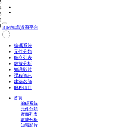
5
4
3
2
1
BIM
知識資源平台
編碼系統
元件分類
廠商列表
數據分析
知識影片
課程資訊
建築名師
服務項目
首頁
編碼系統
元件分類
廠商列表
數據分析
知識影片