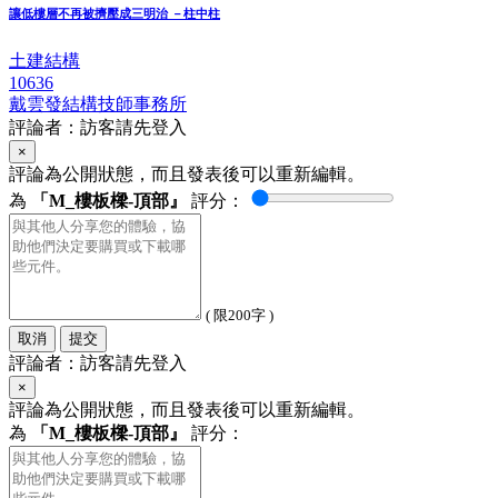
讓低樓層不再被擠壓成三明治 －柱中柱
土建結構
10636
戴雲發結構技師事務所
評論者：訪客請先登入
×
評論為公開狀態，而且發表後可以重新編輯。
為
「M_樓板樑-頂部』
評分：
( 限200字 )
取消
提交
評論者：訪客請先登入
×
評論為公開狀態，而且發表後可以重新編輯。
為
「M_樓板樑-頂部』
評分：