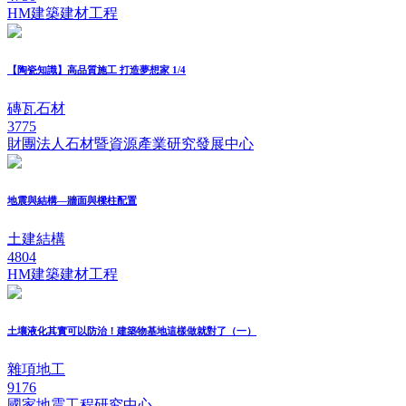
HM建築建材工程
【陶瓷知識】高品質施工 打造夢想家 1/4
磚瓦石材
3775
財團法人石材暨資源產業研究發展中心
地震與結構—牆面與樑柱配置
土建結構
4804
HM建築建材工程
土壤液化其實可以防治！建築物基地這樣做就對了（一）
雜項地工
9176
國家地震工程研究中心