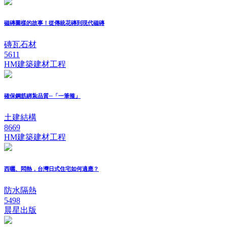
磁磚圖樣的故事！從傳統花磚到現代磁磚
磚瓦石材
5611
HM建築建材工程
確保鋼筋綁紮品質─「一筆箍」
土建結構
8669
HM建築建材工程
西曬、悶熱，台灣日式住宅如何適應？
防水隔熱
5498
晨星出版