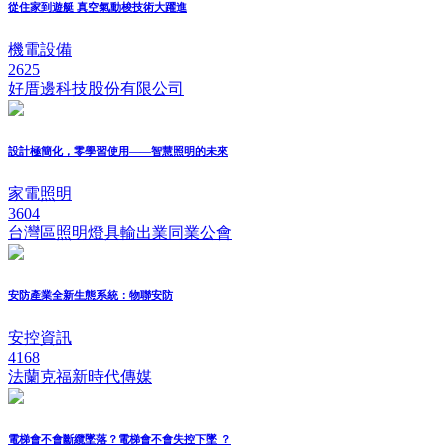
從住家到遊艇 真空氣動梭技術大躍進
機電設備
2625
好厝邊科技股份有限公司
設計極簡化，零學習使用——智慧照明的未來
家電照明
3604
台灣區照明燈具輸出業同業公會
安防產業全新生態系統：物聯安防
安控資訊
4168
法蘭克福新時代傳媒
電梯會不會斷纜墜落？電梯會不會失控下墜 ？