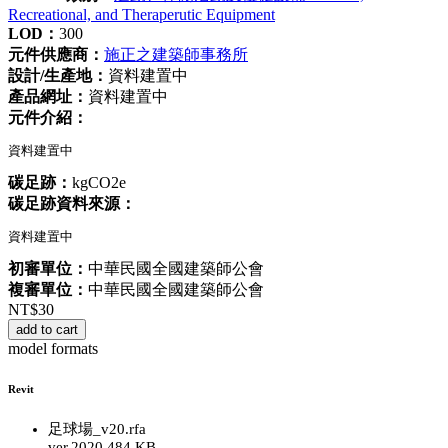
Recreational, and Theraperutic Equipment
LOD：
300
元件供應商：
施正之建築師事務所
設計/生產地：
資料建置中
產品網址：
資料建置中
元件介紹：
資料建置中
碳足跡：
kgCO2e
碳足跡資料來源：
資料建置中
初審單位：
中華民國全國建築師公會
複審單位：
中華民國全國建築師公會
NT$
30
add to cart
model formats
Revit
足球場_v20.rfa
ver.2020
484 KB