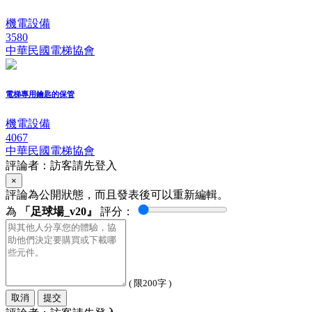
機電設備
3580
中華民國電梯協會
電梯專用鑰匙的保管
機電設備
4067
中華民國電梯協會
評論者：訪客請先登入
×
評論為公開狀態，而且發表後可以重新編輯。
為
「足球場_v20』
評分：
( 限200字 )
取消
提交