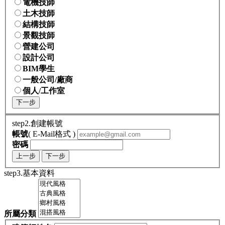
電機技師
土木技師
結構技師
景觀技師
營建公司
設計公司
BIM學生
一般公司/廠商
個人/工作室
下一步
step2.創建帳號
帳號
( E-Mail格式 )
密碼
上一步
下一步
step3.基本資料
所屬分類