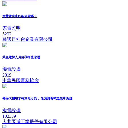
智慧電表真的能省電嗎？
家電照明
5292
綠適居社會企業有限公司
乘坐電梯人員自我衛生管理
機電設備
2819
中華民國電梯協會
確保大樓用水乾淨無汙染， 泵浦應有歐盟無毒認證
機電設備
102339
大井泵浦工業股份有限公司