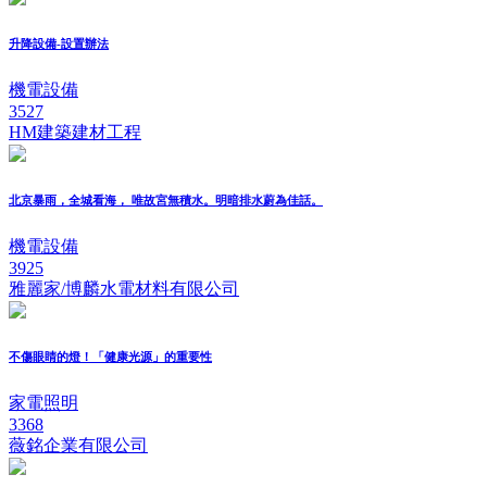
升降設備-設置辦法
機電設備
3527
HM建築建材工程
北京暴雨，全城看海， 唯故宮無積水。明暗排水蔚為佳話。
機電設備
3925
雅麗家/博麟水電材料有限公司
不傷眼睛的燈！「健康光源」的重要性
家電照明
3368
薇銘企業有限公司