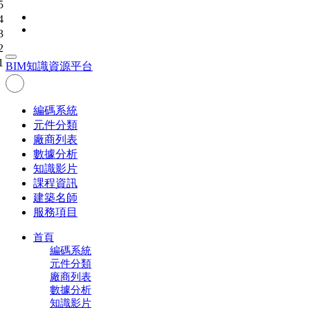
5
4
3
2
1
BIM
知識資源平台
編碼系統
元件分類
廠商列表
數據分析
知識影片
課程資訊
建築名師
服務項目
首頁
編碼系統
元件分類
廠商列表
數據分析
知識影片