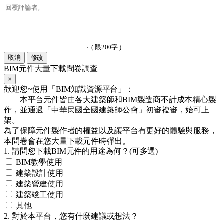
( 限200字 )
取消
修改
BIM元件大量下載問卷調查
×
歡迎您~使用「BIM知識資源平台」：
本平台元件皆由各大建築師和BIM製造商不計成本精心製
作，並通過「中華民國全國建築師公會」初審複審，始可上
架。
為了保障元件製作者的權益以及讓平台有更好的體驗與服務，
本問卷會在您大量下載元件時彈出。
1. 請問您下載BIM元件的用途為何？(可多選)
BIM教學使用
建築設計使用
建築營建使用
建築竣工使用
其他
2. 對於本平台，您有什麼建議或想法？