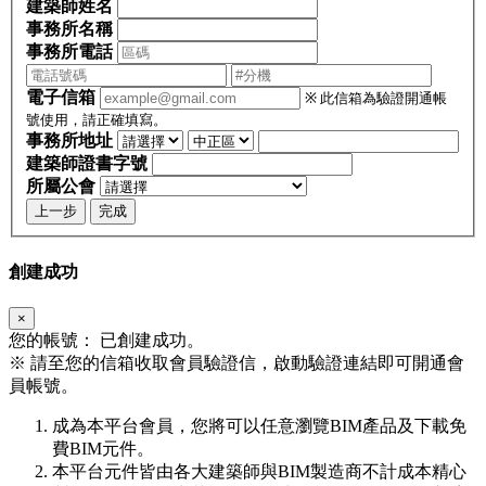
建築師姓名
事務所名稱
事務所電話
電子信箱
※ 此信箱為驗證開通帳
號使用，請正確填寫。
事務所地址
建築師證書字號
所屬公會
上一步
完成
創建成功
×
您的帳號：
已創建成功。
※
請至您的信箱收取會員驗證信，啟動驗證連結即可開通會
員帳號。
成為本平台會員，您將可以任意瀏覽BIM產品及下載免
費BIM元件。
本平台元件皆由各大建築師與BIM製造商不計成本精心