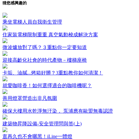
猜您感興趣的
乘坐電梯人員自我衛生管理
住家裝電梯限制重重 真空氣動梭成解決方案
微波爐放對了嗎？３重點你一定要知道
迎接高齡化社會的時代產物－樓梯座椅
卡垢、油膩...烤箱好髒？3重點教你如何清潔！
就愛咖啡香！如何選擇適合的咖啡機呢？
善用燈罩營造出非凡氛圍
確保大樓用水乾淨無汙染， 泵浦應有歐盟無毒認證
建築物昇降設備-安全管理問與答(上)
逛再久也不會曬黑！iLine一體燈