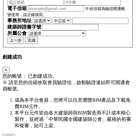
電子信箱
※ 此信箱為驗證開通帳
號使用，請正確填寫。
事務所地址
建築師證書字號
所屬公會
上一步
完成
創建成功
×
您的帳號：
已創建成功。
※
請至您的信箱收取會員驗證信，啟動驗證連結即可開通會
員帳號。
成為本平台會員，您將可以任意瀏覽BIM產品及下載免
費BIM元件。
本平台元件皆由各大建築師與BIM製造商不計成本精心
製作，並經過「中華民國全國建築師公會」嚴格的初審
和複審，始可上架。