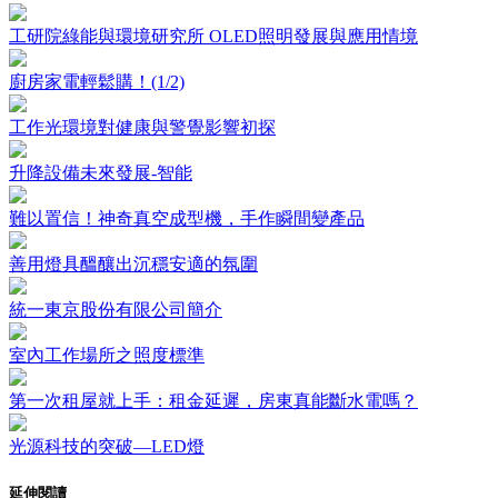
工研院綠能與環境研究所 OLED照明發展與應用情境
廚房家電輕鬆購！(1/2)
工作光環境對健康與警覺影響初探
升降設備未來發展-智能
難以置信！神奇真空成型機，手作瞬間變產品
善用燈具醞釀出沉穩安適的氛圍
統一東京股份有限公司簡介
室內工作場所之照度標準
第一次租屋就上手：租金延遲，房東真能斷水電嗎？
光源科技的突破—LED燈
延伸閱讀