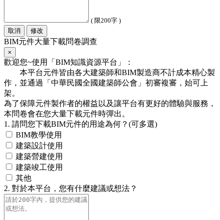
( 限200字 )
取消
修改
BIM元件大量下載問卷調查
×
歡迎您~使用「BIM知識資源平台」：
本平台元件皆由各大建築師和BIM製造商不計成本精心製
作，並通過「中華民國全國建築師公會」初審複審，始可上
架。
為了保障元件製作者的權益以及讓平台有更好的體驗與服務，
本問卷會在您大量下載元件時彈出。
1. 請問您下載BIM元件的用途為何？(可多選)
BIM教學使用
建築設計使用
建築營建使用
建築竣工使用
其他
2. 對於本平台，您有什麼建議或想法？