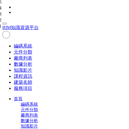
5
4
3
2
1
BIM
知識資源平台
編碼系統
元件分類
廠商列表
數據分析
知識影片
課程資訊
建築名師
服務項目
首頁
編碼系統
元件分類
廠商列表
數據分析
知識影片