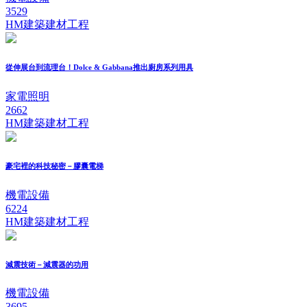
3529
HM建築建材工程
從伸展台到流理台！Dolce & Gabbana推出廚房系列用具
家電照明
2662
HM建築建材工程
豪宅裡的科技秘密－膠囊電梯
機電設備
6224
HM建築建材工程
減震技術－減震器的功用
機電設備
3695