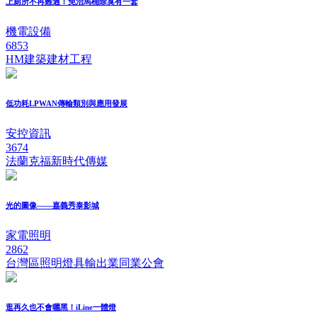
上廁所不再難過！免治馬桶除臭有一套
機電設備
6853
HM建築建材工程
低功耗LPWAN傳輸類別與應用發展
安控資訊
3674
法蘭克福新時代傳媒
光的圖像——嘉義秀泰影城
家電照明
2862
台灣區照明燈具輸出業同業公會
逛再久也不會曬黑！iLine一體燈