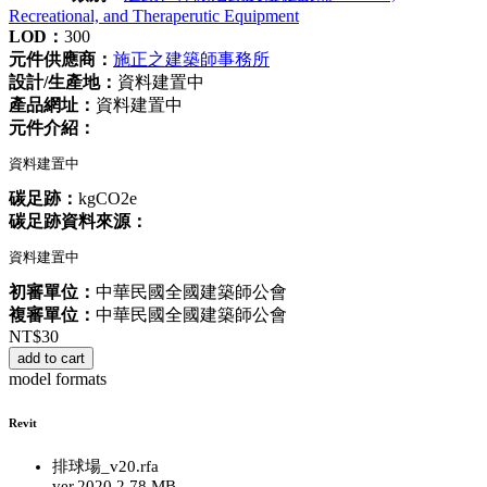
Recreational, and Theraperutic Equipment
LOD：
300
元件供應商：
施正之建築師事務所
設計/生產地：
資料建置中
產品網址：
資料建置中
元件介紹：
資料建置中
碳足跡：
kgCO2e
碳足跡資料來源：
資料建置中
初審單位：
中華民國全國建築師公會
複審單位：
中華民國全國建築師公會
NT$
30
add to cart
model formats
Revit
排球場_v20.rfa
ver.2020
2.78 MB