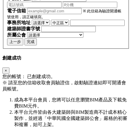
電子信箱
※ 此信箱為驗證開通帳
號使用，請正確填寫。
事務所地址
建築師證書字號
所屬公會
上一步
完成
創建成功
×
您的帳號：
已創建成功。
※
請至您的信箱收取會員驗證信，啟動驗證連結即可開通會
員帳號。
成為本平台會員，您將可以任意瀏覽BIM產品及下載免
費BIM元件。
本平台元件皆由各大建築師與BIM製造商不計成本精心
製作，並經過「中華民國全國建築師公會」嚴格的初審
和複審，始可上架。