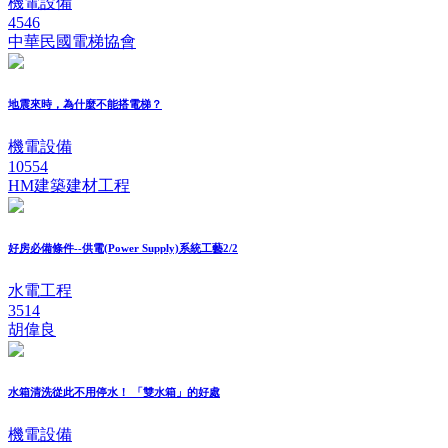
機電設備
4546
中華民國電梯協會
地震來時，為什麼不能搭電梯？
機電設備
10554
HM建築建材工程
好房必備條件--供電(Power Supply)系統工藝2/2
水電工程
3514
胡偉良
水箱清洗從此不用停水！ 「雙水箱」的好處
機電設備