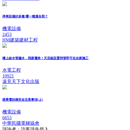
停車設備好多種 哪一種適合我？
機電設備
2453
HM建築建材工程
樓上給水管漏水，我家遭殃！天花板設置明管即可在自家施工
水電工程
10921
遠見天下文化出版
搭乘電扶梯安全注意事項(上)
機電設備
6653
中華民國電梯協會
評論者：訪客請先登入