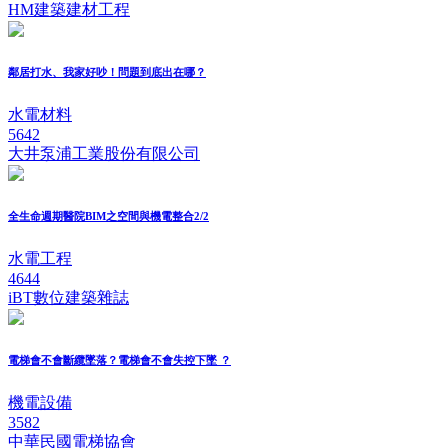
HM建築建材工程
鄰居打水、我家好吵！問題到底出在哪？
水電材料
5642
大井泵浦工業股份有限公司
全生命週期醫院BIM之空間與機電整合2/2
水電工程
4644
iBT數位建築雜誌
電梯會不會斷纜墜落？電梯會不會失控下墜 ？
機電設備
3582
中華民國電梯協會