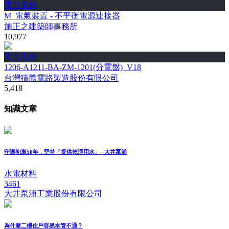
電力系統
M_電氣裝置 - 不平衡電源連接器
施正之建築師事務所
10,977
電力系統
1206-A1211-BA-ZM-1201(分電盤)_V18
台灣積體電路製造股份有限公司
5,418
知識文章
守護初衷50年，堅持「提供乾淨用水」─大井泵浦
水電材料
3461
大井泵浦工業股份有限公司
為什麼二樓住戶容易水管不通？