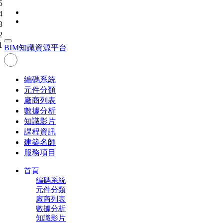
5
4
3
2
1
BIM
知識資源平台
編碼系統
元件分類
廠商列表
數據分析
知識影片
課程資訊
建築名師
服務項目
首頁
編碼系統
元件分類
廠商列表
數據分析
知識影片