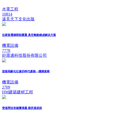
水電工程
10814
遠見天下文化出版
住家裝電梯限制重重 真空氣動梭成解決方案
機電設備
7778
好厝邊科技股份有限公司
迎接高齡化社會的時代產物－樓梯座椅
機電設備
2709
HM建築建材工程
管道間沒有確實填塞 廁所臭烘烘