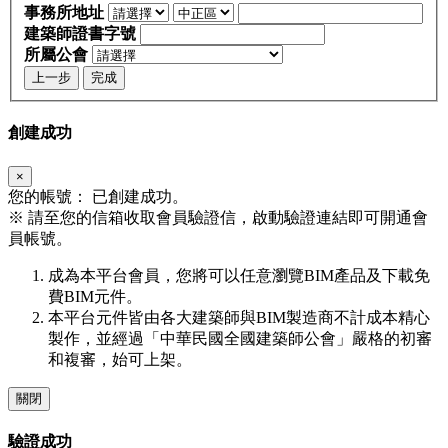
事務所地址
建築師證書字號
所屬公會
上一步
完成
創建成功
×
您的帳號：
已創建成功。
※
請至您的信箱收取會員驗證信，啟動驗證連結即可開通會
員帳號。
成為本平台會員，您將可以任意瀏覽BIM產品及下載免
費BIM元件。
本平台元件皆由各大建築師與BIM製造商不計成本精心
製作，並經過「中華民國全國建築師公會」嚴格的初審
和複審，始可上架。
關閉
驗證成功