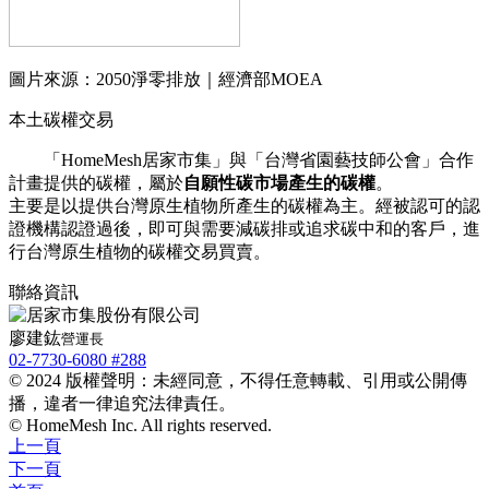
圖片來源：2050淨零排放｜經濟部MOEA
本土碳權交易
「HomeMesh居家市集」與「台灣省園藝技師公會」合作
計畫提供的碳權，屬於
自願性碳市場產生的碳權
。
主要是以提供台灣原生植物所產生的碳權為主。經被認可的認
證機構認證過後，即可與需要減碳排或追求碳中和的客戶，進
行台灣原生植物的碳權交易買賣。
聯絡資訊
廖建鈜
營運長
02-7730-6080 #288
© 2024 版權聲明：未經同意，不得任意轉載、引用或公開傳
播，違者一律追究法律責任。
© HomeMesh Inc. All rights reserved.
上一頁
下一頁