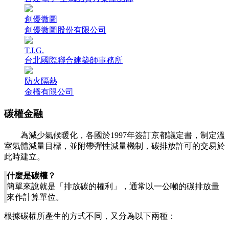
創優微圖
創優微圖股份有限公司
T.I.G.
台北國際聯合建築師事務所
防火隔熱
金橋有限公司
碳權金融
為減少氣候暖化，各國於1997年簽訂京都議定書，制定溫
室氣體減量目標，並附帶彈性減量機制，碳排放許可的交易於
此時建立。
什麼是碳權？
簡單來說就是「排放碳的權利」，通常以一公噸的碳排放量
來作計算單位。
根據碳權所產生的方式不同，又分為以下兩種：