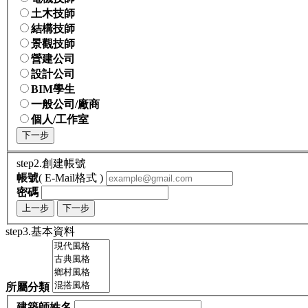
土木技師
結構技師
景觀技師
營建公司
設計公司
BIM學生
一般公司/廠商
個人/工作室
下一步
step2.創建帳號
帳號
( E-Mail格式 )
密碼
上一步
下一步
step3.基本資料
所屬分類
建築師姓名