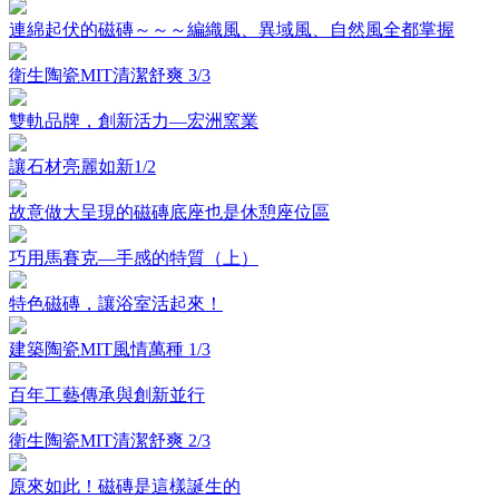
連綿起伏的磁磚～～～編織風、異域風、自然風全都掌握
衛生陶瓷MIT清潔舒爽 3/3
雙軌品牌，創新活力—宏洲窯業
讓石材亮麗如新1/2
故意做大呈現的磁磚底座也是休憩座位區
巧用馬賽克—手感的特質（上）
特色磁磚，讓浴室活起來！
建築陶瓷MIT風情萬種 1/3
百年工藝傳承與創新並行
衛生陶瓷MIT清潔舒爽 2/3
原來如此！磁磚是這樣誕生的