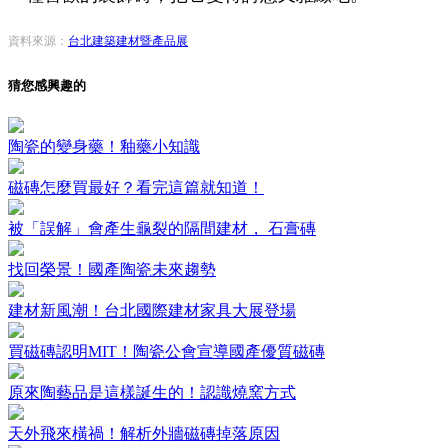
資料來源：
台北建築建材暨產品展
猜您感興趣的
陶瓷的變身藥！釉藥小知識
磁磚怎麼買最好？看完這篇就知道！
被「誤解」會產生龜裂的隔間建材， 石膏磚
找回榮景！國產陶瓷未來趨勢
建材新風潮！台北國際建材家具大展登場
買磁磚認明MIT！陶瓷公會宣導國產優質磁磚
原來陶藝品是這樣誕生的！認識燒窯方式
天外飛來橫禍！解析外牆磁磚掉落原因