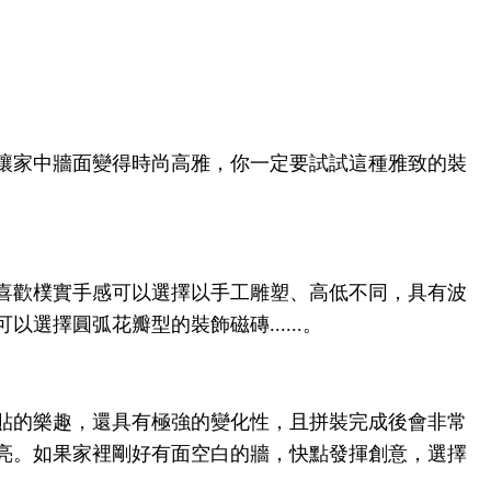
讓家中牆面變得時尚高雅，你一定要試試這種雅致的裝
喜歡樸實手感可以選擇以手工雕塑、高低不同，具有波
擇圓弧花瓣型的裝飾磁磚......。
貼的樂趣，還具有極強的變化性，且拼裝完成後會非常
亮。如果家裡剛好有面空白的牆，快點發揮創意，選擇