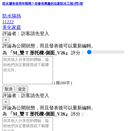
防水層有使用年限嗎？你會有興趣的住家防水工程5問5答
防水隔熱
11222
美化家庭
評論者：訪客請先登入
×
評論為公開狀態，而且發表後可以重新編輯。
為
「M_雙 T 形托樑-側面_V26』
評分：
( 限200字 )
取消
提交
評論者：訪客請先登入
×
評論為公開狀態，而且發表後可以重新編輯。
為
「M_雙 T 形托樑-側面_V26』
評分：