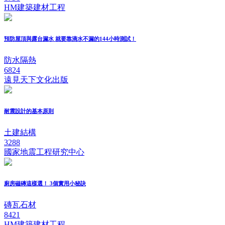
HM建築建材工程
預防屋頂與露台漏水 就要靠滴水不漏的144小時測試！
防水隔熱
6824
遠見天下文化出版
耐震設計的基本原則
土建結構
3288
國家地震工程研究中心
廚房磁磚這樣選！ 3個實用小秘訣
磚瓦石材
8421
HM建築建材工程