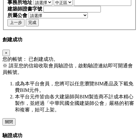
事務所地址
建築師證書字號
所屬公會
上一步
完成
創建成功
×
您的帳號：
已創建成功。
※
請至您的信箱收取會員驗證信，啟動驗證連結即可開通會
員帳號。
成為本平台會員，您將可以任意瀏覽BIM產品及下載免
費BIM元件。
本平台元件皆由各大建築師與BIM製造商不計成本精心
製作，並經過「中華民國全國建築師公會」嚴格的初審
和複審，始可上架。
關閉
驗證成功