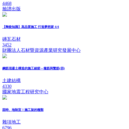
4468
臉譜出版
【陶瓷知識】高品質施工 打造夢想家 4/4
磚瓦石材
3452
財團法人石材暨資源產業研究發展中心
鋼筋混凝土構造的施工細節－箍筋與繫筋(四)
土建結構
4330
國家地震工程研究中心
因時、地制宜！施工架的種類
雜項地工
6796