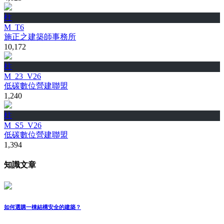
柱
M_T6
施正之建築師事務所
10,172
柱
M_23_V26
低碳數位營建聯盟
1,240
柱
M_S5_V26
低碳數位營建聯盟
1,394
知識文章
如何選購一棟結構安全的建築？