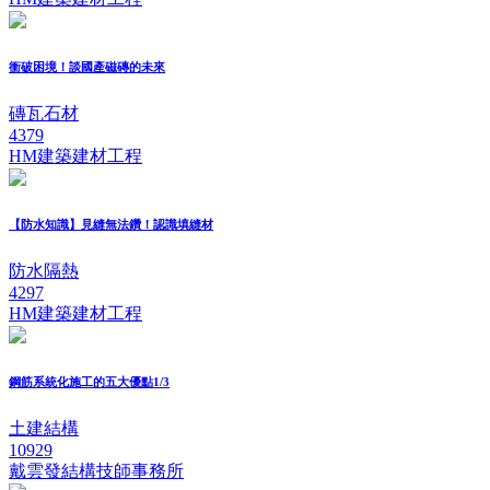
衝破困境！談國產磁磚的未來
磚瓦石材
4379
HM建築建材工程
【防水知識】見縫無法鑽！認識填縫材
防水隔熱
4297
HM建築建材工程
鋼筋系統化施工的五大優點1/3
土建結構
10929
戴雲發結構技師事務所