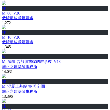
柱
M_06_V26
低碳數位營建聯盟
1,272
柱
M_16_V26
低碳數位營建聯盟
1,345
板
M_預鑄-含剪切末端的錐形樑_V13
施正之建築師事務所
14,031
樑
M_混凝土基腳-矩形-剖面
施正之建築師事務所
13,396
柱