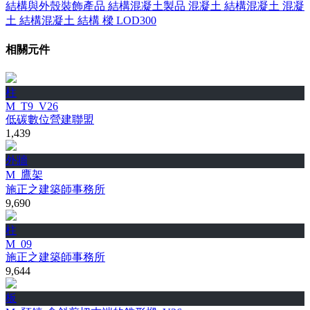
結構與外殼裝飾產品
結構混凝土製品
混凝土
結構混凝土
混凝
土
結構混凝土
結構
樑
LOD300
相關元件
柱
M_T9_V26
低碳數位營建聯盟
1,439
外牆
M_鷹架
施正之建築師事務所
9,690
柱
M_09
施正之建築師事務所
9,644
板