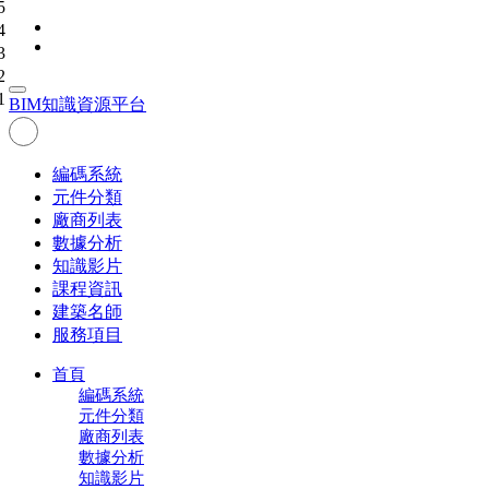
5
4
3
2
1
BIM
知識資源平台
編碼系統
元件分類
廠商列表
數據分析
知識影片
課程資訊
建築名師
服務項目
首頁
編碼系統
元件分類
廠商列表
數據分析
知識影片