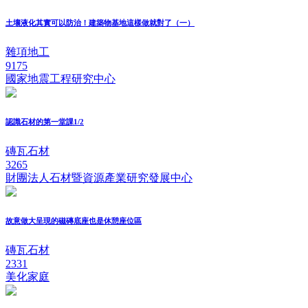
土壤液化其實可以防治！建築物基地這樣做就對了（一）
雜項地工
9175
國家地震工程研究中心
認識石材的第一堂課1/2
磚瓦石材
3265
財團法人石材暨資源產業研究發展中心
故意做大呈現的磁磚底座也是休憩座位區
磚瓦石材
2331
美化家庭