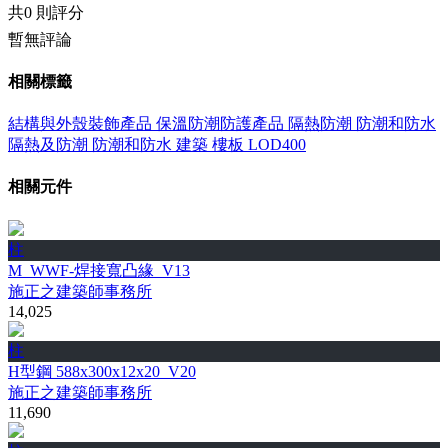
共
0 則評分
暫無評論
相關標籤
結構與外殼裝飾產品
保溫防潮防護產品
隔熱防潮
防潮和防水
隔熱及防潮
防潮和防水
建築
樓板
LOD400
相關元件
柱
M_WWF-焊接寬凸緣_V13
施正之建築師事務所
14,025
柱
H型鋼 588x300x12x20_V20
施正之建築師事務所
11,690