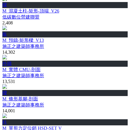
樑
M_混凝土柱-矩形-頂端_V26
低碳數位營建聯盟
2,408
板
M_預鑄-矩形樑_V13
施正之建築師事務所
14,302
外牆
M_實體 CMU-剖面
施正之建築師事務所
13,531
樑
M_條形基腳-剖面
施正之建築師事務所
14,001
柱
M_單剪力定位銷 HSD-SET V