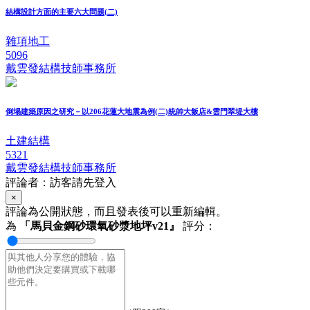
結構設計方面的主要六大問題(二)
雜項地工
5096
戴雲發結構技師事務所
倒塌建築原因之研究－以206花蓮大地震為例(二)統帥大飯店&雲門翠堤大樓
土建結構
5321
戴雲發結構技師事務所
評論者：訪客請先登入
×
評論為公開狀態，而且發表後可以重新編輯。
為
「馬貝金鋼砂環氧砂漿地坪v21』
評分：