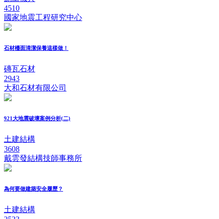
4510
國家地震工程研究中心
石材檯面清潔保養這樣做！
磚瓦石材
2943
大和石材有限公司
921大地震破壞案例分析(二)
土建結構
3608
戴雲發結構技師事務所
為何要做建築安全履歷？
土建結構