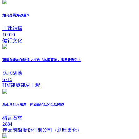
如何分辨海砂屋？
土建結構
10616
健行文化
西曬住宅如何降溫？打造「冬暖夏涼」房屋就靠它！
防水隔熱
6715
HM建築建材工程
為生活注入溫度 宛如藝術品的生活陶瓷
磚瓦石材
2884
佳鼎國際股份有限公司（新旺集瓷）