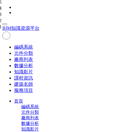
5
4
3
2
1
BIM
知識資源平台
編碼系統
元件分類
廠商列表
數據分析
知識影片
課程資訊
建築名師
服務項目
首頁
編碼系統
元件分類
廠商列表
數據分析
知識影片