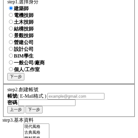
step1.選擇身分
建築師
電機技師
土木技師
結構技師
景觀技師
營建公司
設計公司
BIM學生
一般公司/廠商
個人/工作室
下一步
step2.創建帳號
帳號
( E-Mail格式 )
密碼
上一步
下一步
step3.基本資料