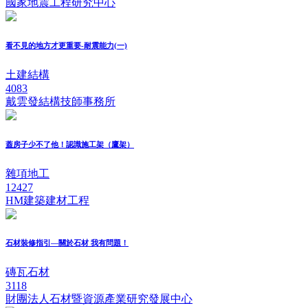
國家地震工程研究中心
看不見的地方才更重要-耐震能力(一)
土建結構
4083
戴雲發結構技師事務所
蓋房子少不了他！認識施工架（鷹架）
雜項地工
12427
HM建築建材工程
石材裝修指引—關於石材 我有問題！
磚瓦石材
3118
財團法人石材暨資源產業研究發展中心