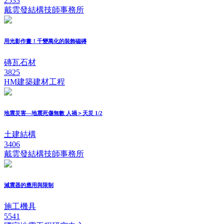
2533
戴雲發結構技師事務所
用光影作畫！千變萬化的裝飾磁磚
磚瓦石材
3825
HM建築建材工程
地震災害—地震死傷無數 人禍＞天災 1/2
土建結構
3406
戴雲發結構技師事務所
減震器的應用與限制
施工機具
5541