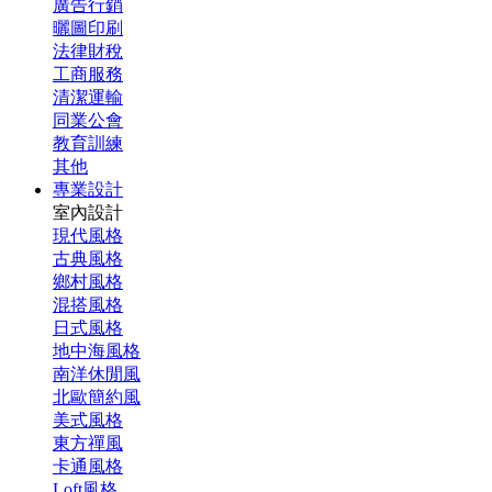
廣告行銷
曬圖印刷
法律財稅
工商服務
清潔運輸
同業公會
教育訓練
其他
專業設計
室內設計
現代風格
古典風格
鄉村風格
混搭風格
日式風格
地中海風格
南洋休閒風
北歐簡約風
美式風格
東方禪風
卡通風格
Loft風格