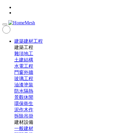
建築建材工程
建築工程
雜項地工
土建結構
水電工程
門窗外牆
玻璃工程
油漆塗裝
防水隔熱
景觀休閒
環保衛生
泥作木作
拆除吊掛
建材設備
一般建材