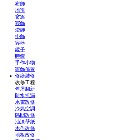
布飾
地毯
窗簾
寢飾
燈飾
掛飾
容器
鏡子
時鐘
手作小物
家飾佈置
修繕裝修
改修工程
舊屋翻新
防水抓漏
水電改修
冷氣空調
隔間改修
油漆壁紙
木作改修
地板改修