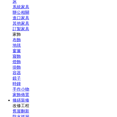
床
系統家具
辦公相關
進口家具
其他家具
訂製家具
家飾
布飾
地毯
窗簾
寢飾
燈飾
掛飾
容器
鏡子
時鐘
手作小物
家飾佈置
修繕裝修
改修工程
舊屋翻新
防水抓漏