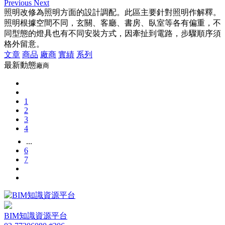
Previous
Next
照明改修為照明方面的設計調配。此區主要針對照明作解釋。
照明根據空間不同，玄關、客廳、書房、臥室等各有偏重，不
同型態的燈具也有不同安裝方式，因牽扯到電路，步驟順序須
格外留意。
文章
商品
廠商
實績
系列
最新動態
廠商
1
2
3
4
...
6
7
BIM知識資源平台