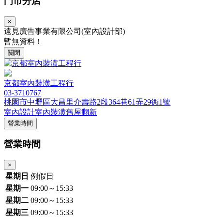
門市分店
×
遠見廣告事業有限公司(室內設計部)
暫無資料！
關閉
京都室內裝潢工程行
03-3710767
桃園市中壢區大昌里介壽路2段364巷61弄29衖1號
室內設計
室內裝潢
舊屋翻新
營業時間
營業時間
×
星期日
例假日
星期一
09:00～15:33
星期二
09:00～15:33
星期三
09:00～15:33