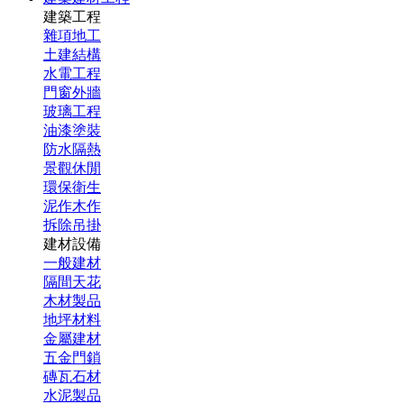
建築工程
雜項地工
土建結構
水電工程
門窗外牆
玻璃工程
油漆塗裝
防水隔熱
景觀休閒
環保衛生
泥作木作
拆除吊掛
建材設備
一般建材
隔間天花
木材製品
地坪材料
金屬建材
五金門鎖
磚瓦石材
水泥製品