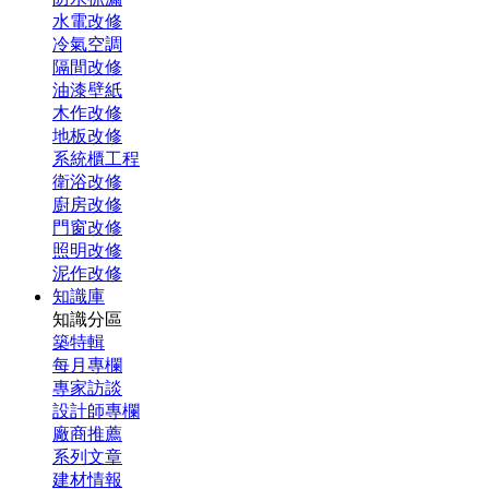
水電改修
冷氣空調
隔間改修
油漆壁紙
木作改修
地板改修
系統櫃工程
衛浴改修
廚房改修
門窗改修
照明改修
泥作改修
知識庫
知識分區
築特輯
每月專欄
專家訪談
設計師專欄
廠商推薦
系列文章
建材情報