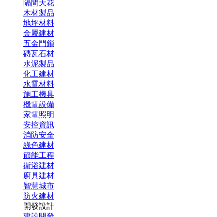
隔間天花
木材製品
地坪材料
金屬建材
五金門鎖
磚瓦石材
水泥製品
化工建材
水電材料
施工機具
機電設備
家電照明
安控資訊
消防安全
綠色建材
節能工程
衛浴建材
廚具建材
智慧城市
防火建材
開發設計
建設開發