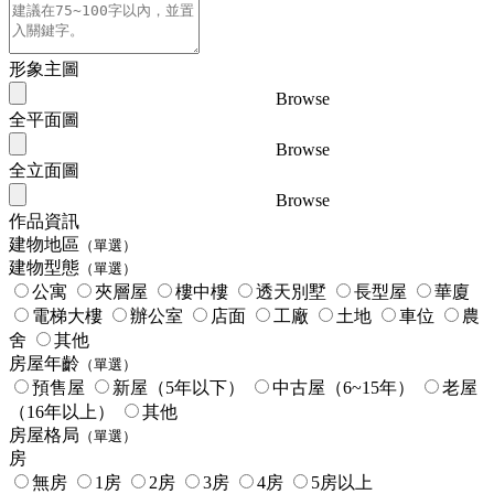
形象主圖
Browse
全平面圖
Browse
全立面圖
Browse
作品資訊
建物地區
（單選）
建物型態
（單選）
公寓
夾層屋
樓中樓
透天別墅
長型屋
華廈
電梯大樓
辦公室
店面
工廠
土地
車位
農
舍
其他
房屋年齡
（單選）
預售屋
新屋（5年以下）
中古屋（6~15年）
老屋
（16年以上）
其他
房屋格局
（單選）
房
無房
1房
2房
3房
4房
5房以上