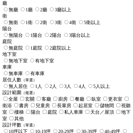
廳
無廳
1廳
2廳
3廳以上
衛
無衛
1衛
2衛
3衛
4衛
5衛以上
陽台
無陽台
1陽台
2陽台
3陽台以上
庭院
無庭院
1庭院
2庭院以上
地下室
無地下室
有地下室
車庫
無車庫
有車庫
居住人數
（單選）
無人居住
1人
2人
3人
4人
5人以上
設計範圍
（複選）
全屋
玄關
客廳
廚房
餐廳
臥室
更衣室
衛浴
書房
兒童房
長輩房
起居室
儲物間
視聽
室
樓梯
陽台
庭院
私人車庫
天台／屋頂
地下
室
其他
設計坪數
（單選）
10坪以下
10-19坪
20-29坪
30-39坪
40-49坪