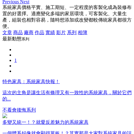
Previous
Next
系統家具價格平實、施工期短、一定程度的客製化成為裝修布
置的好選擇。適應變化多端的家居環境，可客製化、大量生
產，組裝也相對容易，隨時想添加或改變都較傳統家具都很方
便。
文章
商品
廠商
作品
實績
影片
系列
相簿
最新動態
系列
1
特色家具：系統家具快報！
這次的主角是讓生活有條理又有一致性的系統家具，關於它們
的...
不看會後悔系列
多變又統一！？就愛反差魅力的系統家具
一個體系好像就會顯得單板！？其實那是大家對系統家具的誤