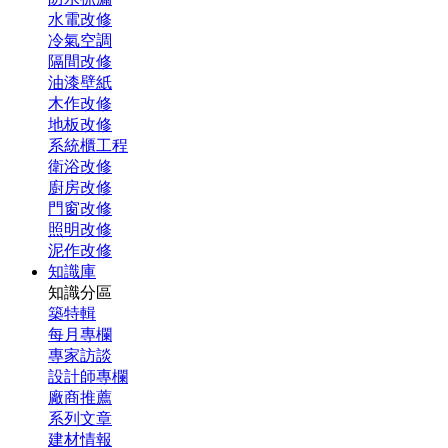
水電改修
冷氣空調
隔間改修
油漆壁紙
木作改修
地板改修
系統櫃工程
衛浴改修
廚房改修
門窗改修
照明改修
泥作改修
知識庫
知識分區
築特輯
每月專欄
專家訪談
設計師專欄
廠商推薦
系列文章
建材情報