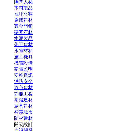
隔間天花
木材製品
地坪材料
金屬建材
五金門鎖
磚瓦石材
水泥製品
化工建材
水電材料
施工機具
機電設備
家電照明
安控資訊
消防安全
綠色建材
節能工程
衛浴建材
廚具建材
智慧城市
防火建材
開發設計
建設開發