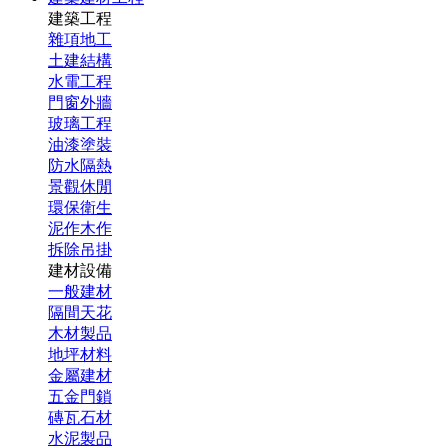
建築工程
雜項地工
土建結構
水電工程
門窗外牆
玻璃工程
油漆塗裝
防水隔熱
景觀休閒
環保衛生
泥作木作
拆除吊掛
建材設備
一般建材
隔間天花
木材製品
地坪材料
金屬建材
五金門鎖
磚瓦石材
水泥製品