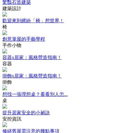
驚豔石造建築
建築設計
歡迎來到繽紛「椅」想世界！
椅
創意筆屋的手藝學程
手作小物
容器x居家：風格營造指南！
容器
掛飾x居家：風格營造指南！
掛飾
想找一張理想桌？看看別人怎...
桌
提升居家安全的小祕訣
安控資訊
修繕舊屋需注意的幾點事項