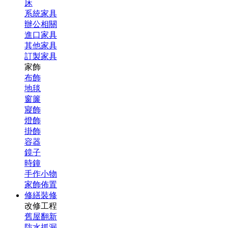
床
系統家具
辦公相關
進口家具
其他家具
訂製家具
家飾
布飾
地毯
窗簾
寢飾
燈飾
掛飾
容器
鏡子
時鐘
手作小物
家飾佈置
修繕裝修
改修工程
舊屋翻新
防水抓漏