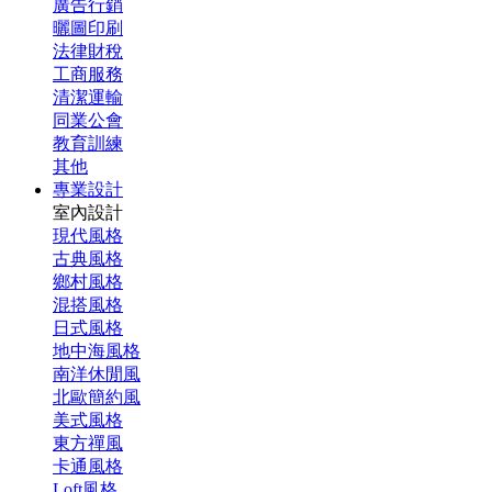
廣告行銷
曬圖印刷
法律財稅
工商服務
清潔運輸
同業公會
教育訓練
其他
專業設計
室內設計
現代風格
古典風格
鄉村風格
混搭風格
日式風格
地中海風格
南洋休閒風
北歐簡約風
美式風格
東方禪風
卡通風格
Loft風格