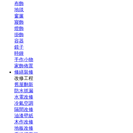
布飾
地毯
窗簾
寢飾
燈飾
掛飾
容器
鏡子
時鐘
手作小物
家飾佈置
修繕裝修
改修工程
舊屋翻新
防水抓漏
水電改修
冷氣空調
隔間改修
油漆壁紙
木作改修
地板改修