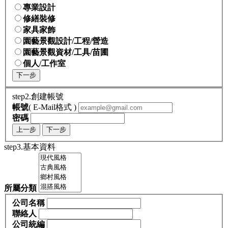
專業設計
修繕裝修
家具家飾
園藝景觀設計/工程/營造
園藝景觀資材/工具/苗圃
個人/工作室
下一步
step2.創建帳號
帳號
( E-Mail格式 )
密碼
上一步
下一步
step3.基本資料
所屬分類
公司名稱
聯絡人
公司統編