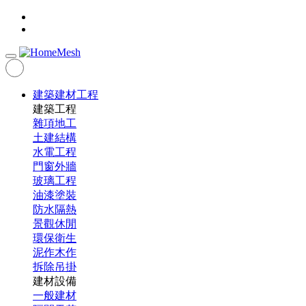
建築建材工程
建築工程
雜項地工
土建結構
水電工程
門窗外牆
玻璃工程
油漆塗裝
防水隔熱
景觀休閒
環保衛生
泥作木作
拆除吊掛
建材設備
一般建材