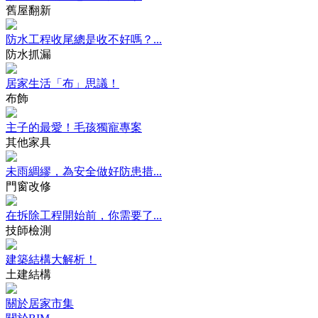
舊屋翻新
防水工程收尾總是收不好嗎？...
防水抓漏
居家生活「布」思議！
布飾
主子的最愛！毛孩獨寵專案
其他家具
未雨綢繆，為安全做好防患措...
門窗改修
在拆除工程開始前，你需要了...
技師檢測
建築結構大解析！
土建結構
關於居家市集