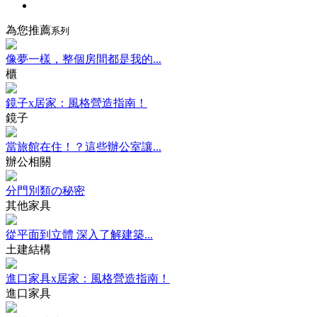
為您推薦
系列
像夢一樣，整個房間都是我的...
櫃
鏡子x居家：風格營造指南！
鏡子
當旅館在住！？這些辦公室讓...
辦公相關
分門別類の秘密
其他家具
從平面到立體 深入了解建築...
土建結構
進口家具x居家：風格營造指南！
進口家具