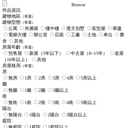
Browse
作品資訊
建物地區
（單選）
建物型態
（單選）
公寓
夾層屋
樓中樓
透天別墅
長型屋
華廈
電梯大樓
辦公室
店面
工廠
土地
車位
農
舍
其他
房屋年齡
（單選）
預售屋
新屋（5年以下）
中古屋（6~15年）
老屋
（16年以上）
其他
房屋格局
（單選）
房
無房
1房
2房
3房
4房
5房以上
廳
無廳
1廳
2廳
3廳以上
衛
無衛
1衛
2衛
3衛
4衛
5衛以上
陽台
無陽台
1陽台
2陽台
3陽台以上
庭院
無庭院
1庭院
2庭院以上