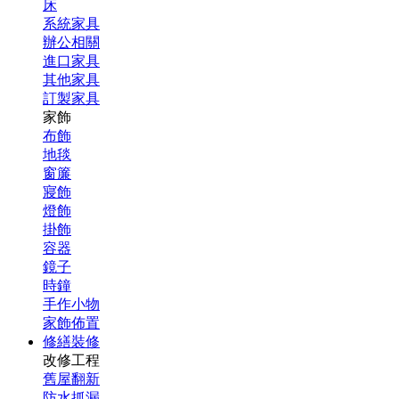
床
系統家具
辦公相關
進口家具
其他家具
訂製家具
家飾
布飾
地毯
窗簾
寢飾
燈飾
掛飾
容器
鏡子
時鐘
手作小物
家飾佈置
修繕裝修
改修工程
舊屋翻新
防水抓漏