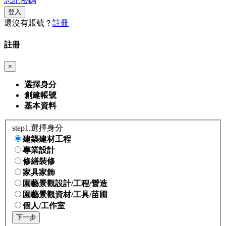
忘記密碼
登入
還沒有賬號？
註冊
註冊
×
選擇身分
創建帳號
基本資料
step1.選擇身分
建築建材工程
專業設計
修繕裝修
家具家飾
園藝景觀設計/工程/營造
園藝景觀資材/工具/苗圃
個人/工作室
下一步