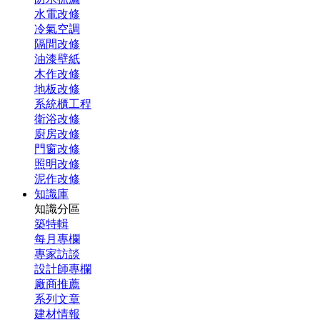
水電改修
冷氣空調
隔間改修
油漆壁紙
木作改修
地板改修
系統櫃工程
衛浴改修
廚房改修
門窗改修
照明改修
泥作改修
知識庫
知識分區
築特輯
每月專欄
專家訪談
設計師專欄
廠商推薦
系列文章
建材情報