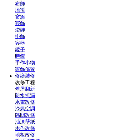
布飾
地毯
窗簾
寢飾
燈飾
掛飾
容器
鏡子
時鐘
手作小物
家飾佈置
修繕裝修
改修工程
舊屋翻新
防水抓漏
水電改修
冷氣空調
隔間改修
油漆壁紙
木作改修
地板改修