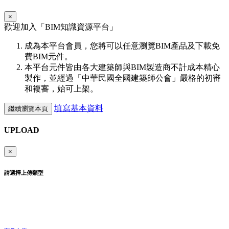
×
歡迎加入「
BIM
知識資源平台」
成為本平台會員，您將可以任意瀏覽BIM產品及下載免
費BIM元件。
本平台元件皆由各大建築師與BIM製造商不計成本精心
製作，並經過「中華民國全國建築師公會」嚴格的初審
和複審，始可上架。
填寫基本資料
繼續瀏覽本頁
UPLOAD
×
請選擇上傳類型