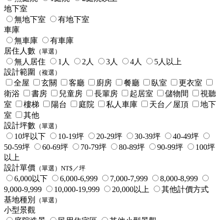
地下室
無地下室
有地下室
車庫
無車庫
有車庫
居住人數
（單選）
無人居住
1人
2人
3人
4人
5人以上
設計範圍
（複選）
全屋
玄關
客廳
廚房
餐廳
臥室
更衣室
衛浴
書房
兒童房
長輩房
起居室
儲物間
視聽
室
樓梯
陽台
庭院
私人車庫
天台／屋頂
地下
室
其他
設計坪數
（單選）
10坪以下
10-19坪
20-29坪
30-39坪
40-49坪
50-59坪
60-69坪
70-79坪
80-89坪
90-99坪
100坪
以上
設計單價
（單選）NT$／坪
6,000以下
6,000-6,999
7,000-7,999
8,000-8,999
9,000-9,999
10,000-19,999
20,000以上
其他計價方式
基地種別
（單選）
小型景觀