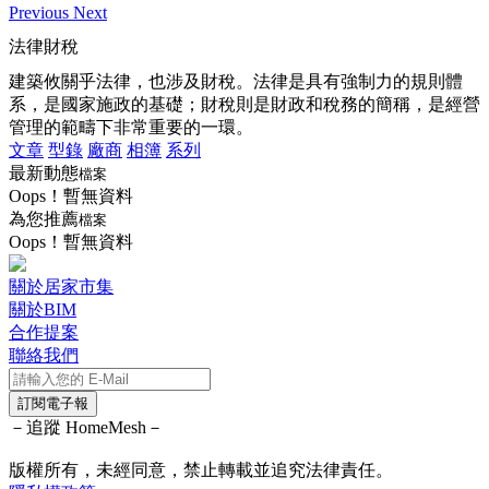
Previous
Next
法律財稅
建築攸關乎法律，也涉及財稅。法律是具有強制力的規則體
系，是國家施政的基礎；財稅則是財政和稅務的簡稱，是經營
管理的範疇下非常重要的一環。
文章
型錄
廠商
相簿
系列
最新動態
檔案
Oops！暫無資料
為您推薦
檔案
Oops！暫無資料
關於居家市集
關於BIM
合作提案
聯絡我們
訂閱電子報
－追蹤 HomeMesh－
版權所有，未經同意，禁止轉載並追究法律責任。