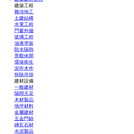
建築工程
雜項地工
土建結構
水電工程
門窗外牆
玻璃工程
油漆塗裝
防水隔熱
景觀休閒
環保衛生
泥作木作
拆除吊掛
建材設備
一般建材
隔間天花
木材製品
地坪材料
金屬建材
五金門鎖
磚瓦石材
水泥製品