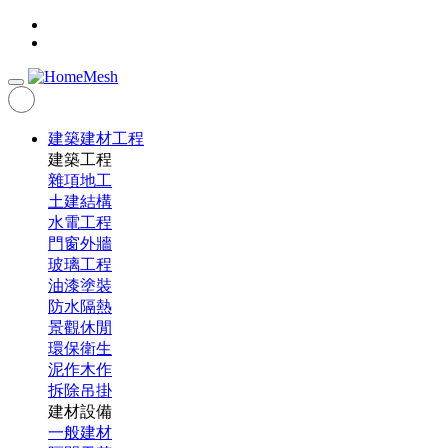
建築建材工程
建築工程
雜項地工
土建結構
水電工程
門窗外牆
玻璃工程
油漆塗裝
防水隔熱
景觀休閒
環保衛生
泥作木作
拆除吊掛
建材設備
一般建材