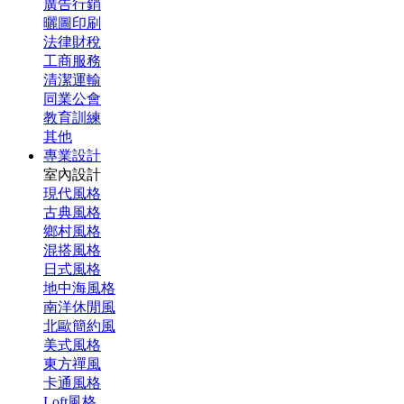
廣告行銷
曬圖印刷
法律財稅
工商服務
清潔運輸
同業公會
教育訓練
其他
專業設計
室內設計
現代風格
古典風格
鄉村風格
混搭風格
日式風格
地中海風格
南洋休閒風
北歐簡約風
美式風格
東方禪風
卡通風格
Loft風格