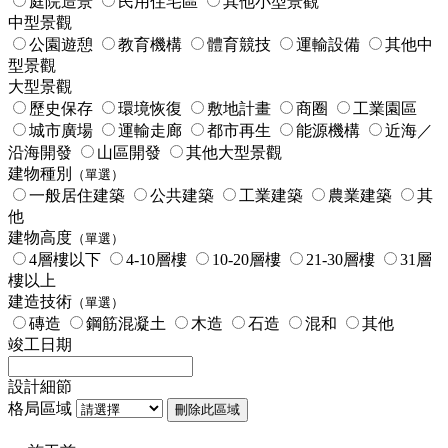
庭院造景
民用住宅區
其他小型景觀
中型景觀
公園遊憩
教育機構
體育競技
運輸設備
其他中
型景觀
大型景觀
歷史保存
環境恢復
敷地計畫
商圈
工業園區
城市廣場
運輸走廊
都市再生
能源機構
近海／
沿海開發
山區開發
其他大型景觀
建物種別
（單選）
一般居住建築
公共建築
工業建築
農業建築
其
他
建物高度
（單選）
4層樓以下
4-10層樓
10-20層樓
21-30層樓
31層
樓以上
建造技術
（單選）
磚造
鋼筋混凝土
木造
石造
混和
其他
竣工日期
設計細節
格局區域
刪除此區域