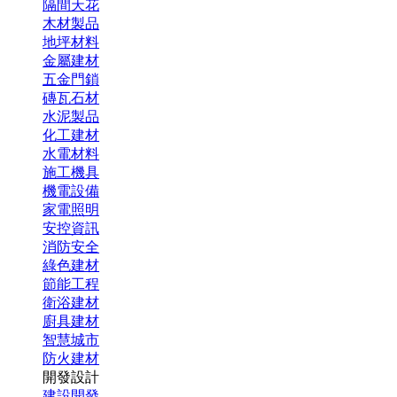
隔間天花
木材製品
地坪材料
金屬建材
五金門鎖
磚瓦石材
水泥製品
化工建材
水電材料
施工機具
機電設備
家電照明
安控資訊
消防安全
綠色建材
節能工程
衛浴建材
廚具建材
智慧城市
防火建材
開發設計
建設開發