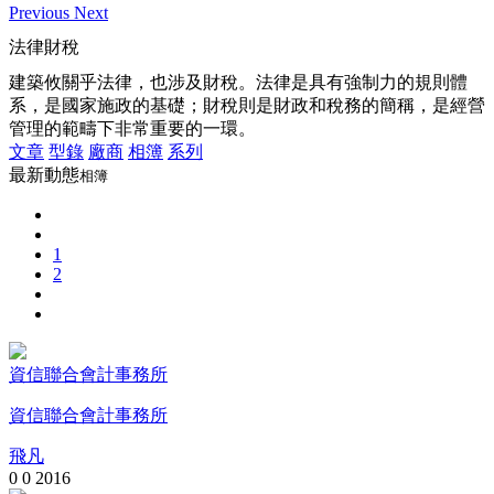
Previous
Next
法律財稅
建築攸關乎法律，也涉及財稅。法律是具有強制力的規則體
系，是國家施政的基礎；財稅則是財政和稅務的簡稱，是經營
管理的範疇下非常重要的一環。
文章
型錄
廠商
相簿
系列
最新動態
相簿
1
2
資信聯合會計事務所
資信聯合會計事務所
飛凡
0
0
2016