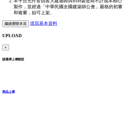
本平台元件皆由各大建築師與BIM製造商不計成本精心
製作，並經過「中華民國全國建築師公會」嚴格的初審
和複審，始可上架。
填寫基本資料
繼續瀏覽本頁
UPLOAD
×
請選擇上傳類型
商品上傳