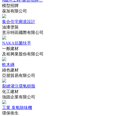
‪#‎鐵件工程‬-‪‎‎廣告招牌/...
模型招牌
葆加有限公司
集合住宅廊道設計
油漆塗裝
意示特區國際有限公司
NAKA抗菌扶手
一般建材
及裕興業股份有限公司
軟木磚
綠色建材
亞朋貿易有限公司
裂縫灌注環氧樹脂
化工建材
強固企業有限公司
工業 臭氧除味機
環保衛生