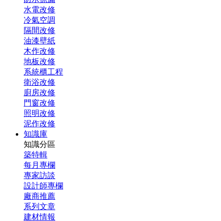
水電改修
冷氣空調
隔間改修
油漆壁紙
木作改修
地板改修
系統櫃工程
衛浴改修
廚房改修
門窗改修
照明改修
泥作改修
知識庫
知識分區
築特輯
每月專欄
專家訪談
設計師專欄
廠商推薦
系列文章
建材情報