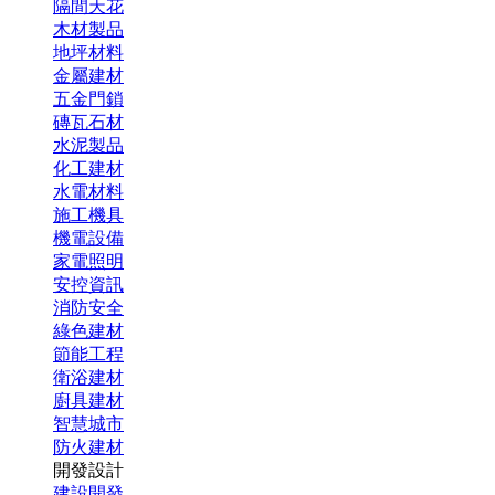
隔間天花
木材製品
地坪材料
金屬建材
五金門鎖
磚瓦石材
水泥製品
化工建材
水電材料
施工機具
機電設備
家電照明
安控資訊
消防安全
綠色建材
節能工程
衛浴建材
廚具建材
智慧城市
防火建材
開發設計
建設開發