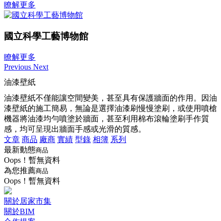
瞭解更多
國立科學工藝博物館
瞭解更多
Previous
Next
油漆壁紙
油漆壁紙不僅能讓空間變美，甚至具有保護牆面的作用。因油
漆壁紙的施工簡易，無論是選擇油漆刷慢慢塗刷，或使用噴槍
機器將油漆均勻噴塗於牆面，甚至利用棉布滾輪塗刷手作質
感，均可呈現出牆面手感或光滑的質感。
文章
商品
廠商
實績
型錄
相簿
系列
最新動態
商品
Oops！暫無資料
為您推薦
商品
Oops！暫無資料
關於居家市集
關於BIM