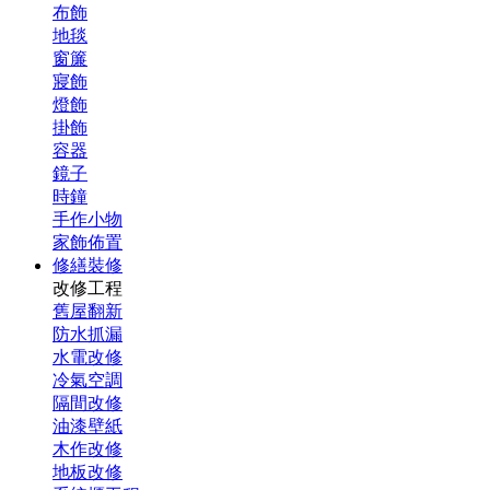
布飾
地毯
窗簾
寢飾
燈飾
掛飾
容器
鏡子
時鐘
手作小物
家飾佈置
修繕裝修
改修工程
舊屋翻新
防水抓漏
水電改修
冷氣空調
隔間改修
油漆壁紙
木作改修
地板改修