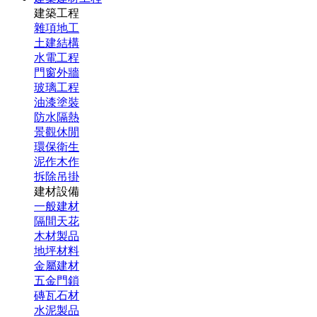
建築工程
雜項地工
土建結構
水電工程
門窗外牆
玻璃工程
油漆塗裝
防水隔熱
景觀休閒
環保衛生
泥作木作
拆除吊掛
建材設備
一般建材
隔間天花
木材製品
地坪材料
金屬建材
五金門鎖
磚瓦石材
水泥製品