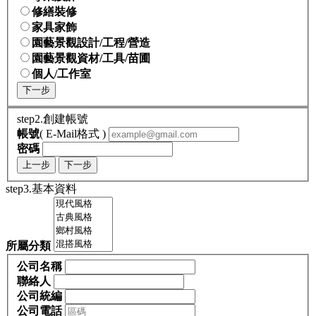
修繕裝修
家具家飾
園藝景觀設計/工程/營造
園藝景觀資材/工具/苗圃
個人/工作室
下一步
step2.創建帳號
帳號
( E-Mail格式 )
密碼
上一步
下一步
step3.基本資料
所屬分類
公司名稱
聯絡人
公司統編
公司電話