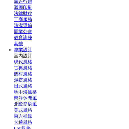
廣告行銷
曬圖印刷
法律財稅
工商服務
清潔運輸
同業公會
教育訓練
其他
專業設計
室內設計
現代風格
古典風格
鄉村風格
混搭風格
日式風格
地中海風格
南洋休閒風
北歐簡約風
美式風格
東方禪風
卡通風格
Loft風格