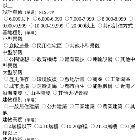
以上
設計單價
（單選）NT$／坪
6,000以下
6,000-6,999
7,000-7,999
8,000-8,999
9,000-9,999
10,000-19,999
20,000以上
其他計價方式
基地種別
（單選）
小型景觀
庭院造景
民用住宅區
其他小型景觀
中型景觀
公園遊憩
教育機構
體育競技
運輸設備
其他中
型景觀
大型景觀
歷史保存
環境恢復
敷地計畫
商圈
工業園區
城市廣場
運輸走廊
都市再生
能源機構
近海／
沿海開發
山區開發
其他大型景觀
建物種別
（單選）
一般居住建築
公共建築
工業建築
農業建築
其
他
建物高度
（單選）
4層樓以下
4-10層樓
10-20層樓
21-30層樓
31層
樓以上
建造技術
（單選）