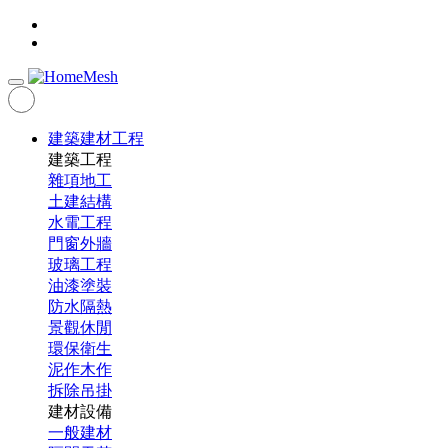
建築建材工程
建築工程
雜項地工
土建結構
水電工程
門窗外牆
玻璃工程
油漆塗裝
防水隔熱
景觀休閒
環保衛生
泥作木作
拆除吊掛
建材設備
一般建材