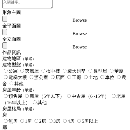
形象主圖
Browse
全平面圖
Browse
全立面圖
Browse
作品資訊
建物地區
（單選）
建物型態
（單選）
公寓
夾層屋
樓中樓
透天別墅
長型屋
華廈
電梯大樓
辦公室
店面
工廠
土地
車位
農
舍
其他
房屋年齡
（單選）
預售屋
新屋（5年以下）
中古屋（6~15年）
老屋
（16年以上）
其他
房屋格局
（單選）
房
無房
1房
2房
3房
4房
5房以上
廳