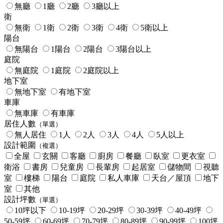
無廳
1廳
2廳
3廳以上
衛
無衛
1衛
2衛
3衛
4衛
5衛以上
陽台
無陽台
1陽台
2陽台
3陽台以上
庭院
無庭院
1庭院
2庭院以上
地下室
無地下室
有地下室
車庫
無車庫
有車庫
居住人數
（單選）
無人居住
1人
2人
3人
4人
5人以上
設計範圍
（複選）
全屋
玄關
客廳
廚房
餐廳
臥室
更衣室
衛浴
書房
兒童房
長輩房
起居室
儲物間
視聽
室
樓梯
陽台
庭院
私人車庫
天台／屋頂
地下
室
其他
設計坪數
（單選）
10坪以下
10-19坪
20-29坪
30-39坪
40-49坪
50-59坪
60-69坪
70-79坪
80-89坪
90-99坪
100坪