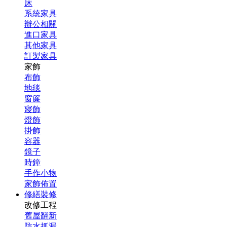
床
系統家具
辦公相關
進口家具
其他家具
訂製家具
家飾
布飾
地毯
窗簾
寢飾
燈飾
掛飾
容器
鏡子
時鐘
手作小物
家飾佈置
修繕裝修
改修工程
舊屋翻新
防水抓漏