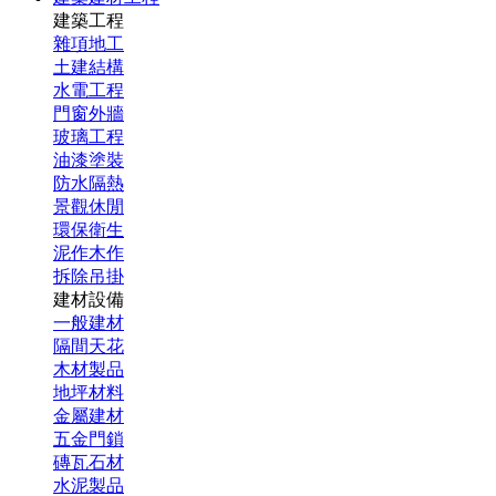
建築工程
雜項地工
土建結構
水電工程
門窗外牆
玻璃工程
油漆塗裝
防水隔熱
景觀休閒
環保衛生
泥作木作
拆除吊掛
建材設備
一般建材
隔間天花
木材製品
地坪材料
金屬建材
五金門鎖
磚瓦石材
水泥製品