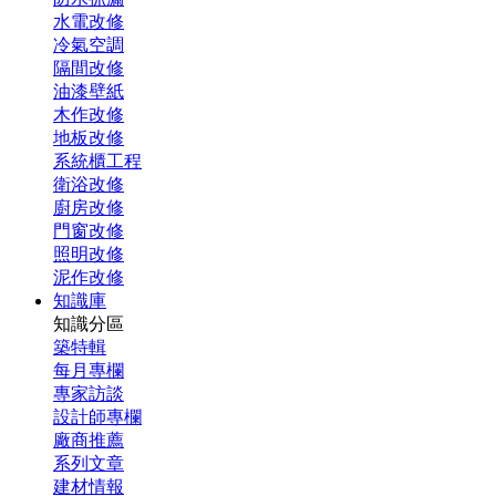
水電改修
冷氣空調
隔間改修
油漆壁紙
木作改修
地板改修
系統櫃工程
衛浴改修
廚房改修
門窗改修
照明改修
泥作改修
知識庫
知識分區
築特輯
每月專欄
專家訪談
設計師專欄
廠商推薦
系列文章
建材情報