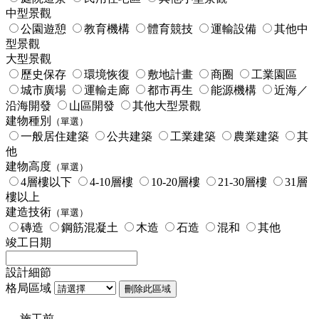
中型景觀
公園遊憩
教育機構
體育競技
運輸設備
其他中
型景觀
大型景觀
歷史保存
環境恢復
敷地計畫
商圈
工業園區
城市廣場
運輸走廊
都市再生
能源機構
近海／
沿海開發
山區開發
其他大型景觀
建物種別
（單選）
一般居住建築
公共建築
工業建築
農業建築
其
他
建物高度
（單選）
4層樓以下
4-10層樓
10-20層樓
21-30層樓
31層
樓以上
建造技術
（單選）
磚造
鋼筋混凝土
木造
石造
混和
其他
竣工日期
設計細節
格局區域
刪除此區域
施工前