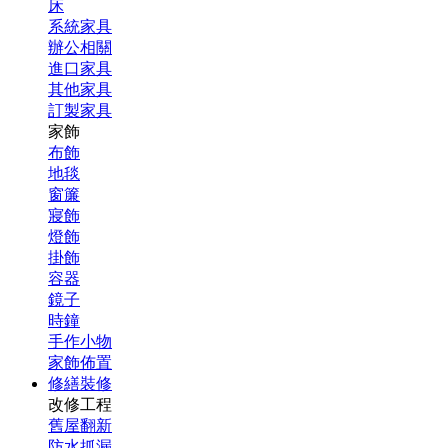
床
系統家具
辦公相關
進口家具
其他家具
訂製家具
家飾
布飾
地毯
窗簾
寢飾
燈飾
掛飾
容器
鏡子
時鐘
手作小物
家飾佈置
修繕裝修
改修工程
舊屋翻新
防水抓漏