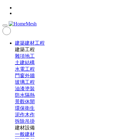
建築建材工程
建築工程
雜項地工
土建結構
水電工程
門窗外牆
玻璃工程
油漆塗裝
防水隔熱
景觀休閒
環保衛生
泥作木作
拆除吊掛
建材設備
一般建材