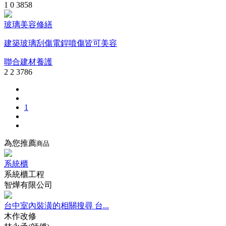
1
0
3858
玻璃美容修繕
建築玻璃刮傷電銲噴傷皆可美容
聯合建材養護
2
2
3786
1
為您推薦
商品
系統櫃
系統櫃工程
智燁有限公司
台中室內裝潢的相關搜尋 台...
木作改修