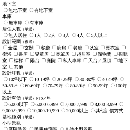
地下室
無地下室
有地下室
車庫
無車庫
有車庫
居住人數
（單選）
無人居住
1人
2人
3人
4人
5人以上
設計範圍
（複選）
全屋
玄關
客廳
廚房
餐廳
臥室
更衣室
衛浴
書房
兒童房
長輩房
起居室
儲物間
視聽
室
樓梯
陽台
庭院
私人車庫
天台／屋頂
地下
室
其他
設計坪數
（單選）
10坪以下
10-19坪
20-29坪
30-39坪
40-49坪
50-59坪
60-69坪
70-79坪
80-89坪
90-99坪
100坪
以上
設計單價
（單選）NT$／坪
6,000以下
6,000-6,999
7,000-7,999
8,000-8,999
9,000-9,999
10,000-19,999
20,000以上
其他計價方式
基地種別
（單選）
小型景觀
庭院造景
民用住宅區
其他小型景觀