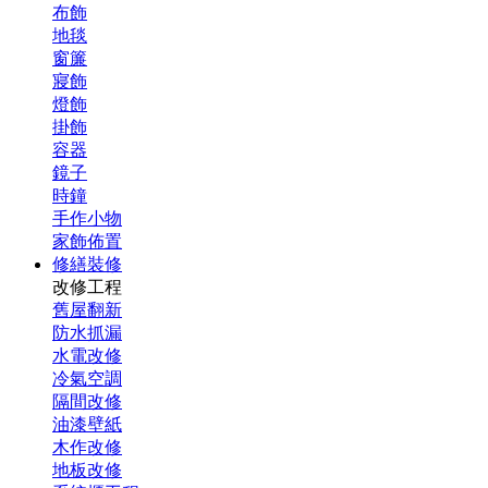
布飾
地毯
窗簾
寢飾
燈飾
掛飾
容器
鏡子
時鐘
手作小物
家飾佈置
修繕裝修
改修工程
舊屋翻新
防水抓漏
水電改修
冷氣空調
隔間改修
油漆壁紙
木作改修
地板改修