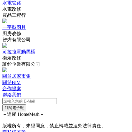
水電管路
水電改修
震品工程行
一字型廚具
廚房改修
智燁有限公司
可拉拉電動馬桶
衛浴改修
証銓企業有限公司
關於居家市集
關於BIM
合作提案
聯絡我們
訂閱電子報
－追蹤 HomeMesh－
版權所有，未經同意，禁止轉載並追究法律責任。
隱私權政策