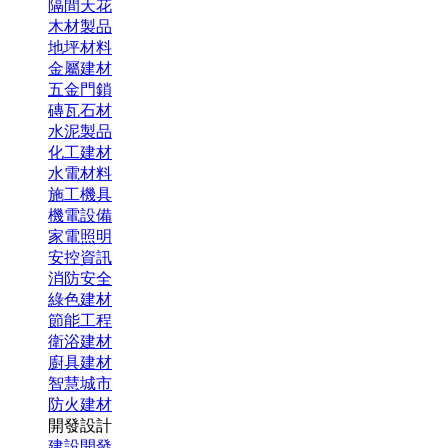
隔間天花
木材製品
地坪材料
金屬建材
五金門鎖
磚瓦石材
水泥製品
化工建材
水電材料
施工機具
機電設備
家電照明
安控資訊
消防安全
綠色建材
節能工程
衛浴建材
廚具建材
智慧城市
防火建材
開發設計
建設開發