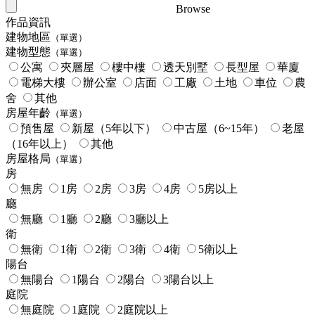
Browse
作品資訊
建物地區
（單選）
建物型態
（單選）
公寓
夾層屋
樓中樓
透天別墅
長型屋
華廈
電梯大樓
辦公室
店面
工廠
土地
車位
農
舍
其他
房屋年齡
（單選）
預售屋
新屋（5年以下）
中古屋（6~15年）
老屋
（16年以上）
其他
房屋格局
（單選）
房
無房
1房
2房
3房
4房
5房以上
廳
無廳
1廳
2廳
3廳以上
衛
無衛
1衛
2衛
3衛
4衛
5衛以上
陽台
無陽台
1陽台
2陽台
3陽台以上
庭院
無庭院
1庭院
2庭院以上