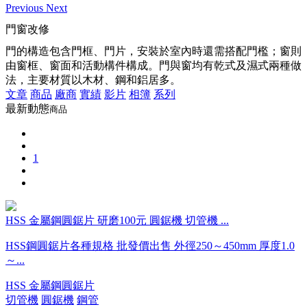
Previous
Next
門窗改修
門的構造包含門框、門片，安裝於室內時還需搭配門檻；窗則
由窗框、窗面和活動構件構成。門與窗均有乾式及濕式兩種做
法，主要材質以木材、鋼和鋁居多。
文章
商品
廠商
實績
影片
相簿
系列
最新動態
商品
1
HSS 金屬鋼圓鋸片 研磨100元 圓鋸機 切管機 ...
HSS鋼圓鋸片各種規格 批發價出售 外徑250～450mm 厚度1.0
～...
HSS 金屬鋼圓鋸片
切管機
圓鋸機
鋼管