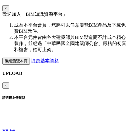
×
歡迎加入「
BIM
知識資源平台」
成為本平台會員，您將可以任意瀏覽BIM產品及下載免
費BIM元件。
本平台元件皆由各大建築師與BIM製造商不計成本精心
製作，並經過「中華民國全國建築師公會」嚴格的初審
和複審，始可上架。
填寫基本資料
繼續瀏覽本頁
UPLOAD
×
請選擇上傳類型
商品上傳