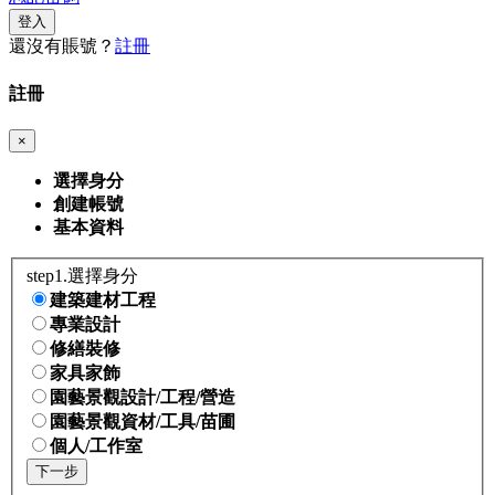
登入
還沒有賬號？
註冊
註冊
×
選擇身分
創建帳號
基本資料
step1.選擇身分
建築建材工程
專業設計
修繕裝修
家具家飾
園藝景觀設計/工程/營造
園藝景觀資材/工具/苗圃
個人/工作室
下一步