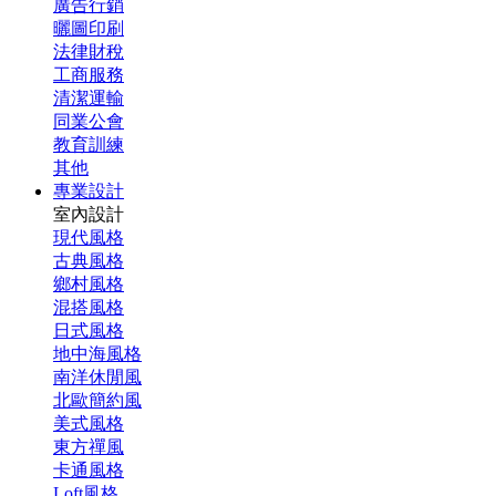
廣告行銷
曬圖印刷
法律財稅
工商服務
清潔運輸
同業公會
教育訓練
其他
專業設計
室內設計
現代風格
古典風格
鄉村風格
混搭風格
日式風格
地中海風格
南洋休閒風
北歐簡約風
美式風格
東方禪風
卡通風格
Loft風格