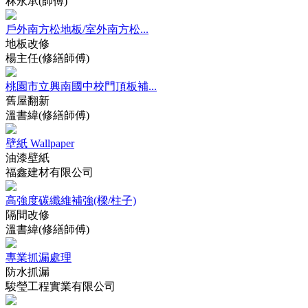
林永承(師傅)
戶外南方松地板/室外南方松...
地板改修
楊主任(修繕師傅)
桃園市立興南國中校門頂板補...
舊屋翻新
溫書緯(修繕師傅)
壁紙 Wallpaper
油漆壁紙
福鑫建材有限公司
高強度碳纖維補強(樑/柱子)
隔間改修
溫書緯(修繕師傅)
專業抓漏處理
防水抓漏
駿瑩工程實業有限公司