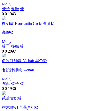
Molly
椅子
餐廳
椅
0
0
1943
復刻款 Konstantin Grcic 高腳椅
高腳椅
Molly
椅子
餐廳
椅
0
0
2097
名設計師款 Y-chair 黑色款
名設計師款 Y-chair
Molly
傢俱
椅子
椅
0
0
1936
芭蕉貴妃椅
檀木雕刻-芭蕉貴妃椅