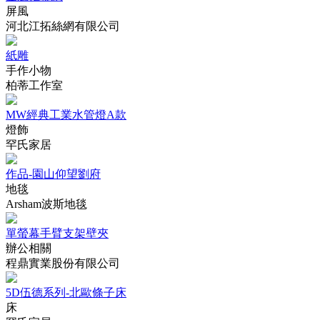
屏風
河北江拓絲網有限公司
紙雕
手作小物
柏蒂工作室
MW經典工業水管燈A款
燈飾
罕氏家居
作品-園山仰望劉府
地毯
Arsham波斯地毯
單螢幕手臂支架壁夾
辦公相關
程鼎實業股份有限公司
5D伍德系列-北歐條子床
床