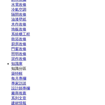
水電改修
冷氣空調
隔間改修
油漆壁紙
木作改修
地板改修
系統櫃工程
衛浴改修
廚房改修
門窗改修
照明改修
泥作改修
知識庫
知識分區
築特輯
每月專欄
專家訪談
設計師專欄
廠商推薦
系列文章
建材情報