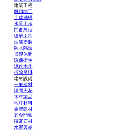
建築工程
雜項地工
土建結構
水電工程
門窗外牆
玻璃工程
油漆塗裝
防水隔熱
景觀休閒
環保衛生
泥作木作
拆除吊掛
建材設備
一般建材
隔間天花
木材製品
地坪材料
金屬建材
五金門鎖
磚瓦石材
水泥製品