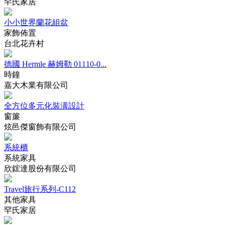
罕氏家居
小小世界蘭花組盆
家飾佈置
台北花卉村
德國 Hermle 赫姆勒 01110-0...
時鐘
嘉大木業有限公司
全方位多元化裝潢設計
窗簾
炫邑傑窗飾有限公司
系統櫃
系統家具
欣鋐達股份有限公司
Travel旅行系列-C112
其他家具
罕氏家居