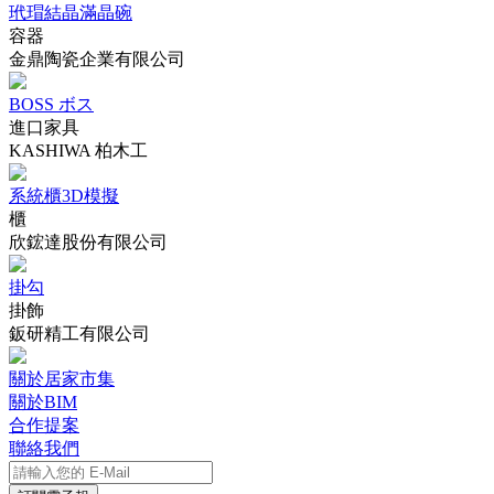
玳瑁結晶滿晶碗
容器
金鼎陶瓷企業有限公司
BOSS ボス
進口家具
KASHIWA 柏木工
系統櫃3D模擬
櫃
欣鋐達股份有限公司
掛勾
掛飾
鈑研精工有限公司
關於居家市集
關於BIM
合作提案
聯絡我們