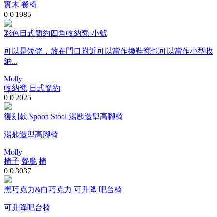
實木
餐椅
0
0
1985
彩色日式簡約四角收納凳-小號
可以是矮凳，放在門口附近可以當作換鞋凳也可以當作小型收
納...
Molly
收納凳
日式簡約
0
0
2025
復刻款 Spoon Stool 湯匙造型高腳椅
湯匙造型高腳椅
Molly
椅子
餐廳
椅
0
0
3037
黑巧克力&白巧克力 可升降 吧台椅
可升降吧台椅