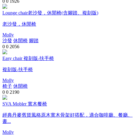
0
0
1926
Lounge chair老沙發，休閒椅(含腳踏、複刻版)
老沙發，休閒椅
Molly
沙發
休閒椅
腳踏
0
0
2056
Easy chair 複刻版-扶手椅
複刻版-扶手椅
Molly
椅子
休閒椅
0
0
2190
SVA Mobler 實木餐椅
經典丹麥舊貨風格原木實木骨架好搭配，適合咖啡廳、餐廳、
書...
Molly