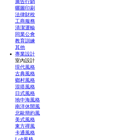
廣告行銷
曬圖印刷
法律財稅
工商服務
清潔運輸
同業公會
教育訓練
其他
專業設計
室內設計
現代風格
古典風格
鄉村風格
混搭風格
日式風格
地中海風格
南洋休閒風
北歐簡約風
美式風格
東方禪風
卡通風格
Loft風格