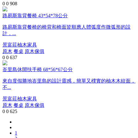
0
0
908
路易斯靠背餐椅 43*54*78公分
路易斯靠背餐椅的椅背和椅面皆順應人體弧度作微弧形的設
計，...
景富莊柚木家具
原木
餐桌
原木傢俱
0
0
637
峇里島休閒扶手椅 68*56*67公分
來自度假勝地峇里島的設計靈感，簡單又樸實的柚木木紋面，
不...
景富莊柚木家具
原木
餐桌
原木傢俱
0
0
625
1