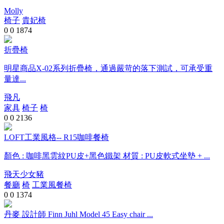
Molly
椅子
貴妃椅
0
0
1874
折疊椅
明星商品X-02系列折疊椅，通過嚴苛的落下測試，可承受重
量達...
飛凡
家具
椅子
椅
0
0
2136
LOFT工業風格-- R15咖啡餐椅
顏色 : 咖啡黑雲紋PU皮+黑色鐵架 材質 : PU皮軟式坐墊 + ...
飛天少女豬
餐廳
椅
工業風餐椅
0
0
1374
丹麥 設計師 Finn Juhl Model 45 Easy chair ...