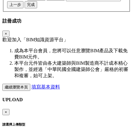
上一步
完成
註冊成功
×
歡迎加入「
BIM
知識資源平台」
成為本平台會員，您將可以任意瀏覽BIM產品及下載免
費BIM元件。
本平台元件皆由各大建築師與BIM製造商不計成本精心
製作，並經過「中華民國全國建築師公會」嚴格的初審
和複審，始可上架。
填寫基本資料
繼續瀏覽本頁
UPLOAD
×
請選擇上傳類型