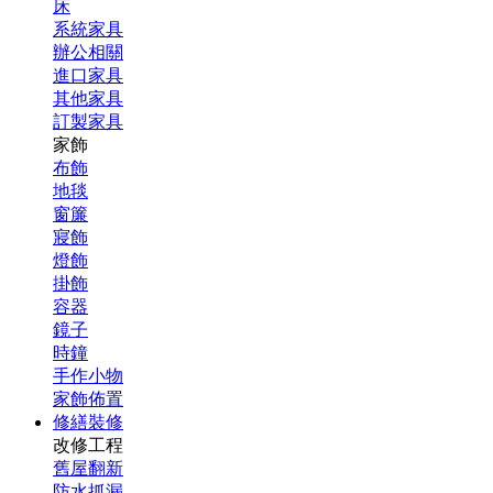
床
系統家具
辦公相關
進口家具
其他家具
訂製家具
家飾
布飾
地毯
窗簾
寢飾
燈飾
掛飾
容器
鏡子
時鐘
手作小物
家飾佈置
修繕裝修
改修工程
舊屋翻新
防水抓漏