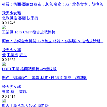
材質：椅面-亞麻舒適布，灰色 腳座：Ash 北美實木，胡桃色
飛天少女豬
北歐風格
客廳
扶手椅
0
0
1746
工業風 Tolix Chair 復古皮吧檯椅
顏色：古銅金色骨架 + 棕色皮 材質： 鐵腳架 & 油蜡皮沙發...
飛天少女豬
椅
工業風
復古
0
0
1652
LOFT工業 格蘭吧檯椅 -W縫線版
顏色 : 深咖啡色 + 黑鐵 材質 : PU皮面坐墊 + 鐵腳架
飛天少女豬
餐廳
椅
工業風
0
0
1414
復古工業風單人沙發-復刻版