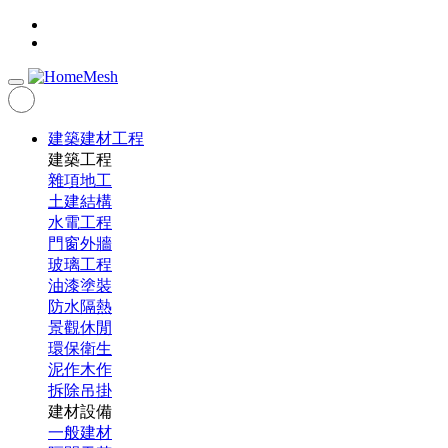
建築建材工程
建築工程
雜項地工
土建結構
水電工程
門窗外牆
玻璃工程
油漆塗裝
防水隔熱
景觀休閒
環保衛生
泥作木作
拆除吊掛
建材設備
一般建材