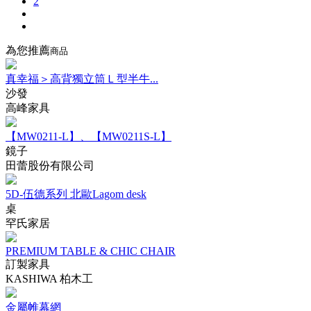
2
為您推薦
商品
真幸福＞高背獨立筒Ｌ型半牛...
沙發
高峰家具
【MW0211-L】、【MW0211S-L】
鏡子
田蕾股份有限公司
5D-伍德系列 北歐Lagom desk
桌
罕氏家居
PREMIUM TABLE & CHIC CHAIR
訂製家具
KASHIWA 柏木工
金屬帷幕網