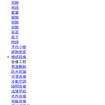
布飾
地毯
窗簾
寢飾
燈飾
掛飾
容器
鏡子
時鐘
手作小物
家飾佈置
修繕裝修
改修工程
舊屋翻新
防水抓漏
水電改修
冷氣空調
隔間改修
油漆壁紙
木作改修
地板改修