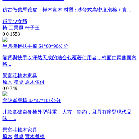
仿古做舊馬鞍皮 + 樺木實木 材質 : 沙發式高密度泡棉 + 實...
飛天少女豬
椅
工業風
椅子王
0
0
1558
半圓擁抱扶手椅 64*60*96公分
靠背與扶手以渾然天成的結合包覆著使用者，椅面由兩側而內
略...
景富莊柚木家具
原木
餐桌
原木傢俱
0
0
749
拿破崙餐椅 42*47*101公分
此款拿破崙餐椅外型莊重、大方、簡約，且具有摩登現代品
味，...
景富莊柚木家具
原木
餐桌
實木餐椅