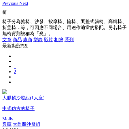
Previous
Next
椅
椅子分為搖椅、沙發、按摩椅、輪椅、調整式躺椅、高腳椅、
折疊椅…等，可因應不同場合、用途作適當的搭配。另若椅子
無椅背則被稱為「凳」。
文章
商品
廠商
型錄
影片
相簿
系列
最新動態
商品
1
2
大麒麟沙發組(1人座)
中式仿古的椅子
Molly
客廳
大麒麟沙發組