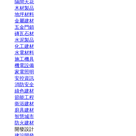
隔間天花
木材製品
地坪材料
金屬建材
五金門鎖
磚瓦石材
水泥製品
化工建材
水電材料
施工機具
機電設備
家電照明
安控資訊
消防安全
綠色建材
節能工程
衛浴建材
廚具建材
智慧城市
防火建材
開發設計
建設開發