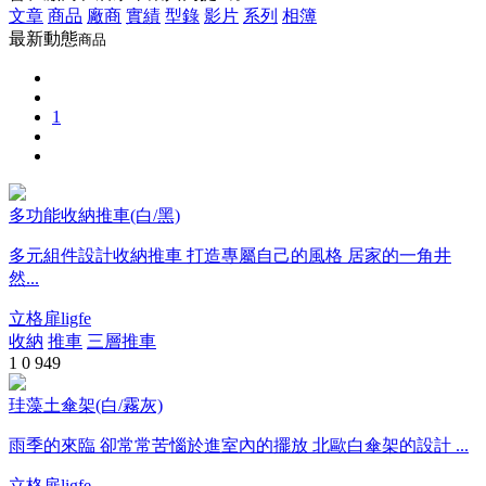
文章
商品
廠商
實績
型錄
影片
系列
相簿
最新動態
商品
1
多功能收納推車(白/黑)
多元組件設計收納推車 打造專屬自己的風格 居家的一角井
然...
立格扉ligfe
收納
推車
三層推車
1
0
949
珪藻土傘架(白/霧灰)
雨季的來臨 卻常常苦惱於進室內的擺放 北歐白傘架的設計 ...
立格扉ligfe