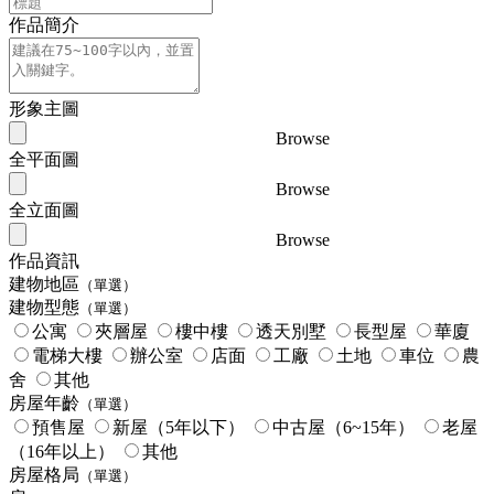
作品簡介
形象主圖
Browse
全平面圖
Browse
全立面圖
Browse
作品資訊
建物地區
（單選）
建物型態
（單選）
公寓
夾層屋
樓中樓
透天別墅
長型屋
華廈
電梯大樓
辦公室
店面
工廠
土地
車位
農
舍
其他
房屋年齡
（單選）
預售屋
新屋（5年以下）
中古屋（6~15年）
老屋
（16年以上）
其他
房屋格局
（單選）