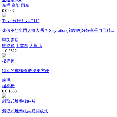
傘桶
傘架
雨傘
0
0
907
Travel旅行系列-C112
休假不想出門人擠人嗎？ Staycation(宅度假)好好享受自己精...
罕氏家居
收納箱
工業風
大茶几
1
0
3622
樓梯椅
特別的樓梯椅 收納更方便
峻毛
樓梯椅
0
0
1633
斜取式堆疊收納籃
斜取式堆疊收納籃開放式