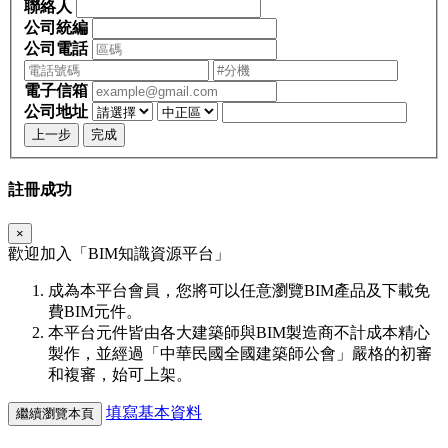
聯絡人
公司統編
公司電話
電子信箱
公司地址
上一步
完成
註冊成功
×
歡迎加入「
BIM
知識資源平台」
成為本平台會員，您將可以任意瀏覽BIM產品及下載免
費BIM元件。
本平台元件皆由各大建築師與BIM製造商不計成本精心
製作，並經過「中華民國全國建築師公會」嚴格的初審
和複審，始可上架。
填寫基本資料
繼續瀏覽本頁