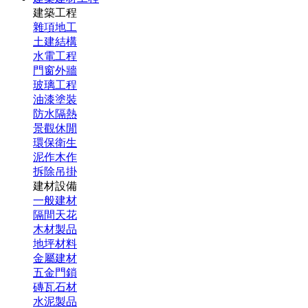
建築工程
雜項地工
土建結構
水電工程
門窗外牆
玻璃工程
油漆塗裝
防水隔熱
景觀休閒
環保衛生
泥作木作
拆除吊掛
建材設備
一般建材
隔間天花
木材製品
地坪材料
金屬建材
五金門鎖
磚瓦石材
水泥製品