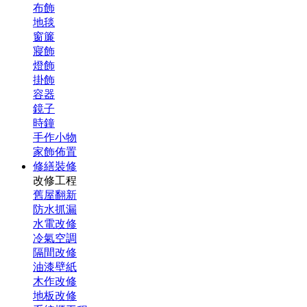
布飾
地毯
窗簾
寢飾
燈飾
掛飾
容器
鏡子
時鐘
手作小物
家飾佈置
修繕裝修
改修工程
舊屋翻新
防水抓漏
水電改修
冷氣空調
隔間改修
油漆壁紙
木作改修
地板改修