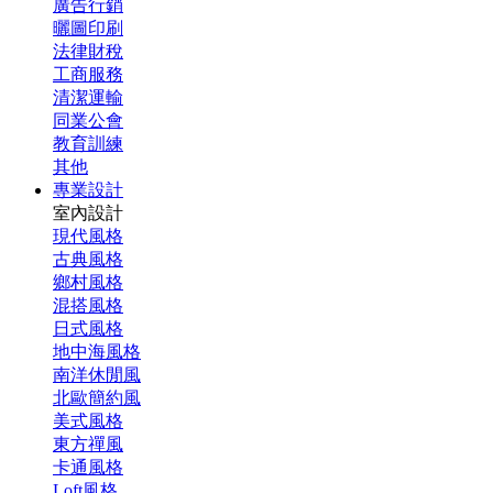
廣告行銷
曬圖印刷
法律財稅
工商服務
清潔運輸
同業公會
教育訓練
其他
專業設計
室內設計
現代風格
古典風格
鄉村風格
混搭風格
日式風格
地中海風格
南洋休閒風
北歐簡約風
美式風格
東方禪風
卡通風格
Loft風格