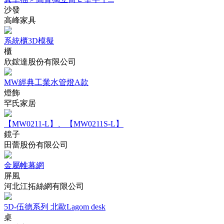
沙發
高峰家具
系統櫃3D模擬
櫃
欣鋐達股份有限公司
MW經典工業水管燈A款
燈飾
罕氏家居
【MW0211-L】、【MW0211S-L】
鏡子
田蕾股份有限公司
金屬帷幕網
屏風
河北江拓絲網有限公司
5D-伍德系列 北歐Lagom desk
桌