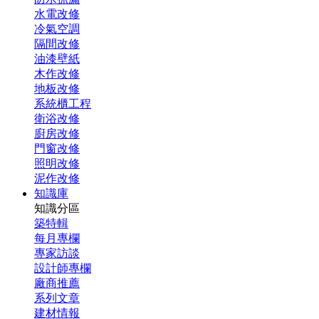
水電改修
冷氣空調
隔間改修
油漆壁紙
木作改修
地板改修
系統櫃工程
衛浴改修
廚房改修
門窗改修
照明改修
泥作改修
知識庫
知識分區
築特輯
每月專欄
專家訪談
設計師專欄
廠商推薦
系列文章
建材情報