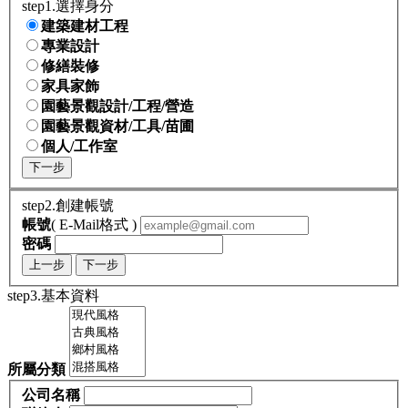
step1.選擇身分
建築建材工程
專業設計
修繕裝修
家具家飾
園藝景觀設計/工程/營造
園藝景觀資材/工具/苗圃
個人/工作室
下一步
step2.創建帳號
帳號
( E-Mail格式 )
密碼
上一步
下一步
step3.基本資料
所屬分類
公司名稱