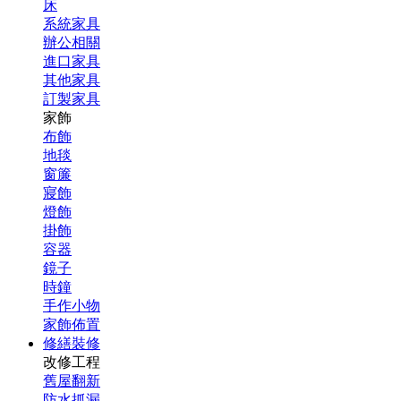
床
系統家具
辦公相關
進口家具
其他家具
訂製家具
家飾
布飾
地毯
窗簾
寢飾
燈飾
掛飾
容器
鏡子
時鐘
手作小物
家飾佈置
修繕裝修
改修工程
舊屋翻新
防水抓漏