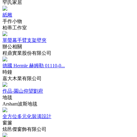
罕氏家居
紙雕
手作小物
柏蒂工作室
單螢幕手臂支架壁夾
辦公相關
程鼎實業股份有限公司
德國 Hermle 赫姆勒 01110-0...
時鐘
嘉大木業有限公司
作品-園山仰望劉府
地毯
Arsham波斯地毯
全方位多元化裝潢設計
窗簾
炫邑傑窗飾有限公司