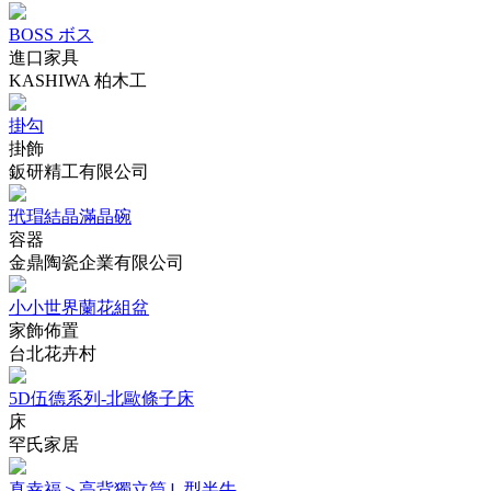
BOSS ボス
進口家具
KASHIWA 柏木工
掛勾
掛飾
鈑研精工有限公司
玳瑁結晶滿晶碗
容器
金鼎陶瓷企業有限公司
小小世界蘭花組盆
家飾佈置
台北花卉村
5D伍德系列-北歐條子床
床
罕氏家居
真幸福＞高背獨立筒Ｌ型半牛...