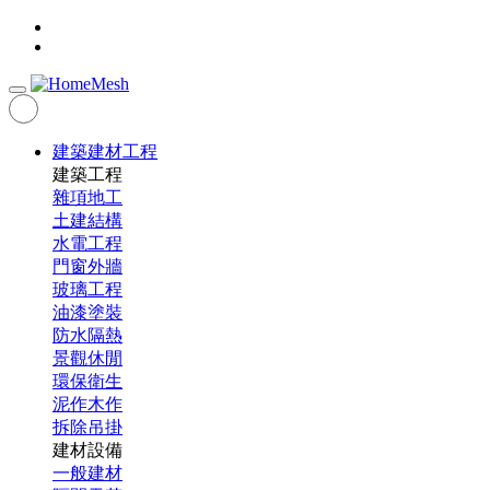
建築建材工程
建築工程
雜項地工
土建結構
水電工程
門窗外牆
玻璃工程
油漆塗裝
防水隔熱
景觀休閒
環保衛生
泥作木作
拆除吊掛
建材設備
一般建材