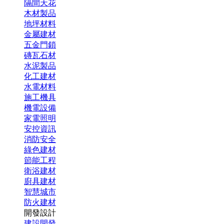
隔間天花
木材製品
地坪材料
金屬建材
五金門鎖
磚瓦石材
水泥製品
化工建材
水電材料
施工機具
機電設備
家電照明
安控資訊
消防安全
綠色建材
節能工程
衛浴建材
廚具建材
智慧城市
防火建材
開發設計
建設開發