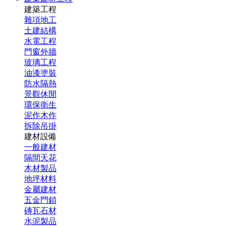
建築工程
雜項地工
土建結構
水電工程
門窗外牆
玻璃工程
油漆塗裝
防水隔熱
景觀休閒
環保衛生
泥作木作
拆除吊掛
建材設備
一般建材
隔間天花
木材製品
地坪材料
金屬建材
五金門鎖
磚瓦石材
水泥製品