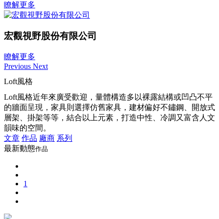
瞭解更多
宏觀視野股份有限公司
瞭解更多
Previous
Next
Loft風格
Loft風格近年來廣受歡迎，量體構造多以裸露結構或凹凸不平
的牆面呈現，家具則選擇仿舊家具，建材偏好不鏽鋼、開放式
層架、掛架等等，結合以上元素，打造中性、冷調又富含人文
韻味的空間。
文章
作品
廠商
系列
最新動態
作品
1