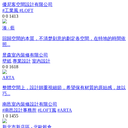
優尼客空間設計有限公司
#工業風 #LOFT
0
0
1413
湊 ‧ 藍
回歸空間的本質，不清楚刻意的劃定各空間，在特地的時間依
照...
昱森室內裝修有限公司
壁紙
專業設計
室內設計
0
0
1618
ARTA
整體空間上，設計師重視細節，希望保有材質的原始感，故以
巧...
南邑室內裝修設計有限公司
#南邑設計事務所
#LOFT風
#ARTA
1
0
1455
新北市新店區 - 北歐穀倉