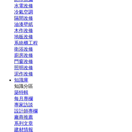
水電改修
冷氣空調
隔間改修
油漆壁紙
木作改修
地板改修
系統櫃工程
衛浴改修
廚房改修
門窗改修
照明改修
泥作改修
知識庫
知識分區
築特輯
每月專欄
專家訪談
設計師專欄
廠商推薦
系列文章
建材情報