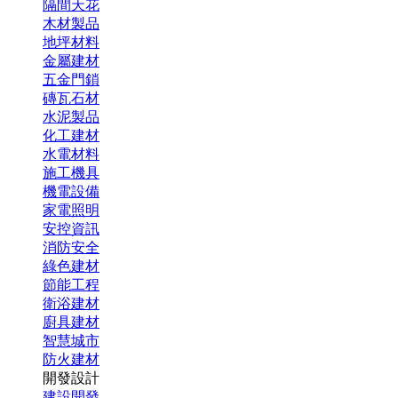
隔間天花
木材製品
地坪材料
金屬建材
五金門鎖
磚瓦石材
水泥製品
化工建材
水電材料
施工機具
機電設備
家電照明
安控資訊
消防安全
綠色建材
節能工程
衛浴建材
廚具建材
智慧城市
防火建材
開發設計
建設開發