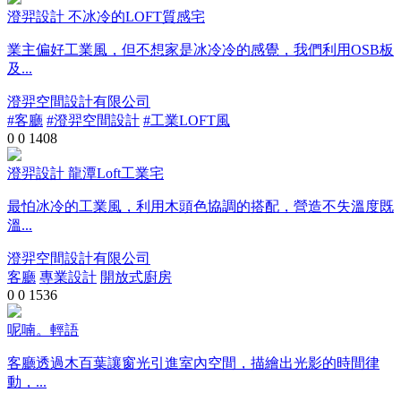
澄羿設計 不冰冷的LOFT質感宅
業主偏好工業風，但不想家是冰冷冷的感覺，我們利用OSB板
及...
澄羿空間設計有限公司
#客廳
#澄羿空間設計
#工業LOFT風
0
0
1408
澄羿設計 龍潭Loft工業宅
最怕冰冷的工業風，利用木頭色協調的搭配，營造不失溫度既
溫...
澄羿空間設計有限公司
客廳
專業設計
開放式廚房
0
0
1536
呢喃。輕語
客廳透過⽊百葉讓窗光引進室內空間，描繪出光影的時間律
動，...