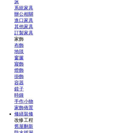
床
系統家具
辦公相關
進口家具
其他家具
訂製家具
家飾
布飾
地毯
窗簾
寢飾
燈飾
掛飾
容器
鏡子
時鐘
手作小物
家飾佈置
修繕裝修
改修工程
舊屋翻新
防水抓漏