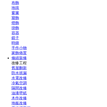
布飾
地毯
窗簾
寢飾
燈飾
掛飾
容器
鏡子
時鐘
手作小物
家飾佈置
修繕裝修
改修工程
舊屋翻新
防水抓漏
水電改修
冷氣空調
隔間改修
油漆壁紙
木作改修
地板改修