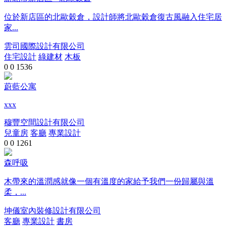
位於新店區的北歐穀倉，設計師將北歐穀倉復古風融入住宅居
家...
雲司國際設計有限公司
住宅設計
綠建材
木板
0
0
1536
蔚藍公寓
xxx
穆豐空間設計有限公司
兒童房
客廳
專業設計
0
0
1261
森呼吸
木帶來的溫潤感就像一個有溫度的家給予我們一份歸屬與溫
柔，...
坤儀室內裝修設計有限公司
客廳
專業設計
書房