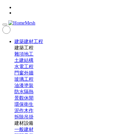
建築建材工程
建築工程
雜項地工
土建結構
水電工程
門窗外牆
玻璃工程
油漆塗裝
防水隔熱
景觀休閒
環保衛生
泥作木作
拆除吊掛
建材設備
一般建材