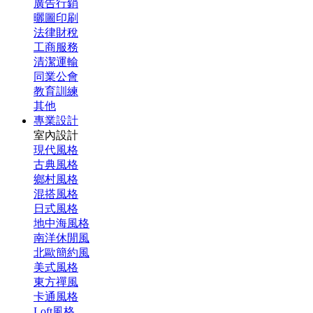
廣告行銷
曬圖印刷
法律財稅
工商服務
清潔運輸
同業公會
教育訓練
其他
專業設計
室內設計
現代風格
古典風格
鄉村風格
混搭風格
日式風格
地中海風格
南洋休閒風
北歐簡約風
美式風格
東方禪風
卡通風格
Loft風格