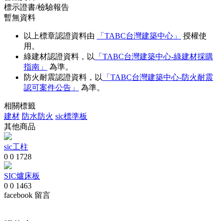
標示證書/檢驗報告
暫無資料
以上標章認證資料由
「TABC台灣建築中心」
授權使
用。
綠建材認證資料，以
「TABC台灣建築中心-綠建材採購
指南」
為準。
防火耐震認證資料，以
「TABC台灣建築中心-防火耐震
認可案件公告」
為準。
相關標籤
建材
防水防火
sic標準板
其他商品
sic工柱
0
0
1728
SIC爐床板
0
0
1463
facebook 留言