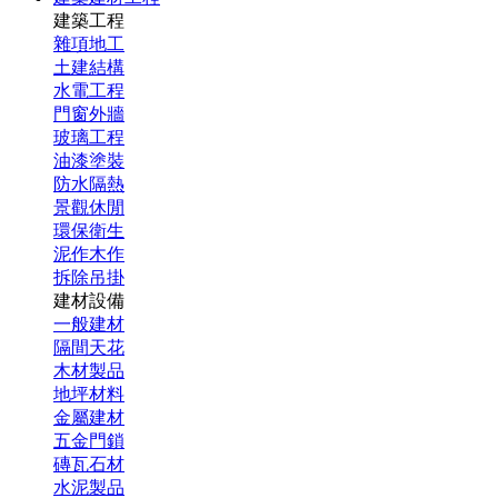
建築工程
雜項地工
土建結構
水電工程
門窗外牆
玻璃工程
油漆塗裝
防水隔熱
景觀休閒
環保衛生
泥作木作
拆除吊掛
建材設備
一般建材
隔間天花
木材製品
地坪材料
金屬建材
五金門鎖
磚瓦石材
水泥製品