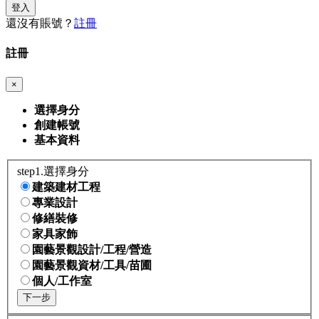
登入
還沒有賬號？
註冊
註冊
×
選擇身分
創建帳號
基本資料
step1.選擇身分
建築建材工程
專業設計
修繕裝修
家具家飾
園藝景觀設計/工程/營造
園藝景觀資材/工具/苗圃
個人/工作室
下一步