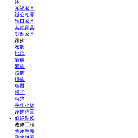
床
系統家具
辦公相關
進口家具
其他家具
訂製家具
家飾
布飾
地毯
窗簾
寢飾
燈飾
掛飾
容器
鏡子
時鐘
手作小物
家飾佈置
修繕裝修
改修工程
舊屋翻新
防水抓漏