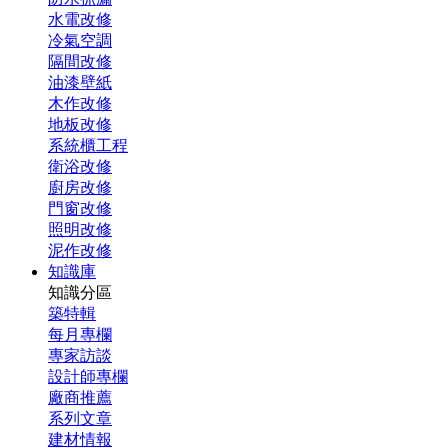
水電改修
冷氣空調
隔間改修
油漆壁紙
木作改修
地板改修
系統櫃工程
衛浴改修
廚房改修
門窗改修
照明改修
泥作改修
知識庫
知識分區
築特輯
每月專欄
專家訪談
設計師專欄
廠商推薦
系列文章
建材情報