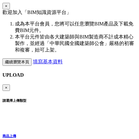
×
歡迎加入「
BIM
知識資源平台」
成為本平台會員，您將可以任意瀏覽BIM產品及下載免
費BIM元件。
本平台元件皆由各大建築師與BIM製造商不計成本精心
製作，並經過「中華民國全國建築師公會」嚴格的初審
和複審，始可上架。
填寫基本資料
繼續瀏覽本頁
UPLOAD
×
請選擇上傳類型
商品上傳