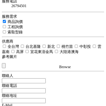
服務電話
26794501
服務需求
商品詢價
工程詢價
索取型錄
供應商
全台灣
台北基隆
新北
桃竹苗
中彰投
雲
嘉南
高屏
宜花東澎金馬
大陸港澳海
參考圖片
Browse
聯絡人
聯絡電話
聯絡地址
E-Mail