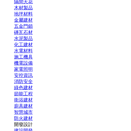
隔間天花
木材製品
地坪材料
金屬建材
五金門鎖
磚瓦石材
水泥製品
化工建材
水電材料
施工機具
機電設備
家電照明
安控資訊
消防安全
綠色建材
節能工程
衛浴建材
廚具建材
智慧城市
防火建材
開發設計
建設開發