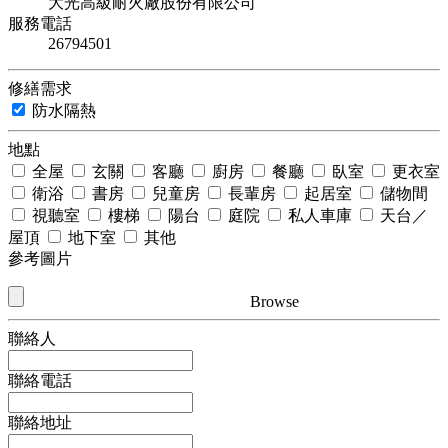
大光高級耐火廠股份有限公司
服務電話
26794501
修繕需求
防水隔熱
地點
全屋
玄關
客廳
廚房
餐廳
臥室
更衣室
衛浴
書房
兒童房
長輩房
起居室
儲物間
視聽室
樓梯
陽台
庭院
私人車庫
天台／
屋頂
地下室
其他
參考圖片
Browse
聯絡人
聯絡電話
聯絡地址