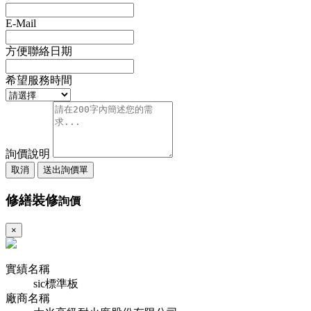
E-Mail
方便聯絡日期
希望服務時間
詢價說明
取消
送出詢價單
修繕裝修
詢價
×
實績名稱
sic標準板
廠商名稱