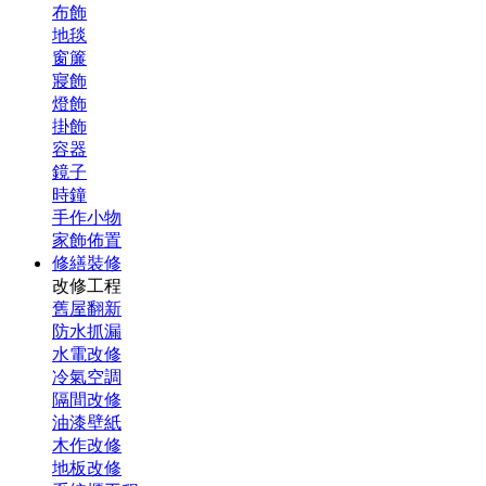
布飾
地毯
窗簾
寢飾
燈飾
掛飾
容器
鏡子
時鐘
手作小物
家飾佈置
修繕裝修
改修工程
舊屋翻新
防水抓漏
水電改修
冷氣空調
隔間改修
油漆壁紙
木作改修
地板改修