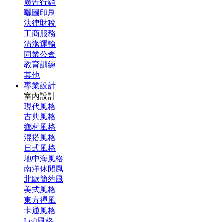
廣告行銷
曬圖印刷
法律財稅
工商服務
清潔運輸
同業公會
教育訓練
其他
專業設計
室內設計
現代風格
古典風格
鄉村風格
混搭風格
日式風格
地中海風格
南洋休閒風
北歐簡約風
美式風格
東方禪風
卡通風格
Loft風格