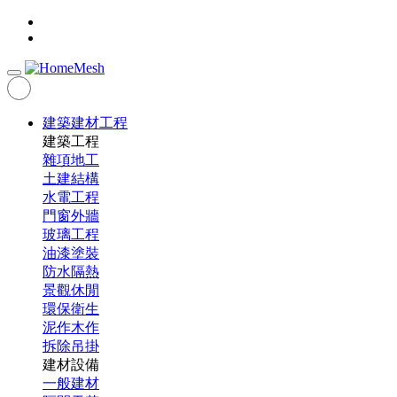
建築建材工程
建築工程
雜項地工
土建結構
水電工程
門窗外牆
玻璃工程
油漆塗裝
防水隔熱
景觀休閒
環保衛生
泥作木作
拆除吊掛
建材設備
一般建材