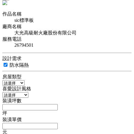
作品名稱
sic標準板
廠商名稱
大光高級耐火廠股份有限公司
服務電話
26794501
設計需求
防水隔熱
房屋類型
喜愛設計風格
裝潢坪數
坪
裝潢單價
元